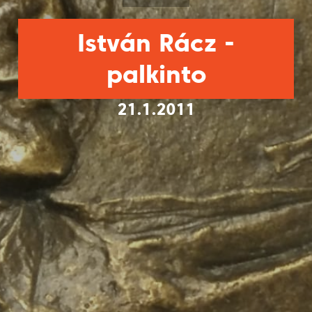
István Rácz -
palkinto
21.1.2011