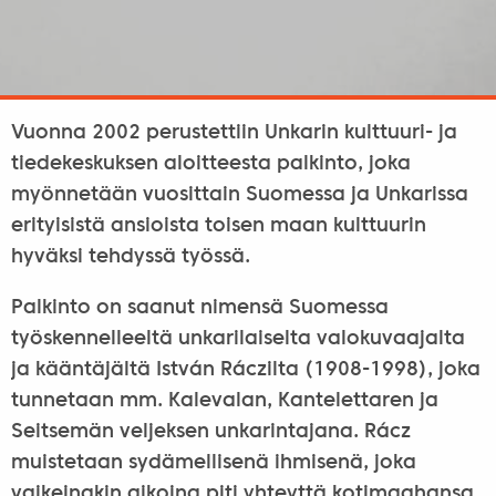
Vuonna 2002 perustettiin Unkarin kulttuuri- ja
tiedekeskuksen aloitteesta palkinto, joka
myönnetään vuosittain Suomessa ja Unkarissa
erityisistä ansioista toisen maan kulttuurin
hyväksi tehdyssä työssä.
Palkinto on saanut nimensä Suomessa
työskennelleeltä unkarilaiselta valokuvaajalta
ja kääntäjältä István Ráczilta (1908-1998), joka
tunnetaan mm. Kalevalan, Kantelettaren ja
Seitsemän veljeksen unkarintajana. Rácz
muistetaan sydämellisenä ihmisenä, joka
vaikeinakin aikoina piti yhteyttä kotimaahansa