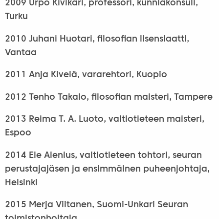
2009 Urpo Kivikari, professori, kunniakonsuli,
Turku
2010 Juhani Huotari, filosofian lisensiaatti,
Vantaa
2011 Anja Kivelä, vararehtori, Kuopio
2012 Tenho Takalo, filosofian maisteri, Tampere
2013 Reima T. A. Luoto, valtiotieteen maisteri,
Espoo
2014 Ele Alenius, valtiotieteen tohtori, seuran
perustajajäsen ja ensimmäinen puheenjohtaja,
Helsinki
2015 Merja Viitanen, Suomi-Unkari Seuran
toimistonhoitaja