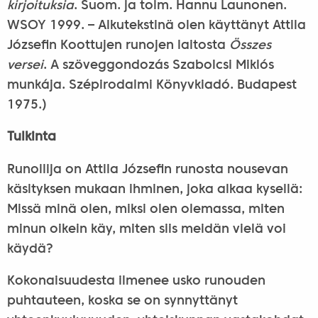
kirjoituksia
. Suom. ja toim. Hannu Launonen.
WSOY 1999. – Alkutekstinä olen käyttänyt Attila
Józsefin Koottujen runojen laitosta
Összes
versei
. A szöveggondozás Szabolcsi Miklós
munkája. Szépirodalmi Könyvkiadó. Budapest
1975.)
Tulkinta
Runoilija on Attila Józsefin runosta nousevan
käsityksen mukaan ihminen, joka alkaa kysellä:
Missä minä olen, miksi olen olemassa, miten
minun oikein käy, miten siis meidän vielä voi
käydä?
Kokonaisuudesta ilmenee usko runouden
puhtauteen, koska se on synnyttänyt