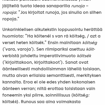
jäljitellä tuota ideaa sanaparilla
runoja –
ropoja
: ”Jos kirjoitat runoja, jos sinulla on siihen
ropoja.”
Unkarinkielisen alkutekstin loppusointu herättää
huomiota: ”Ha költenél s van rá költség, / azt a
verset heten költsék.” Ensin mainitaan
költség
(’vara, varoja’). Sen riimipariksi asettuu
költ
-
verbistä johdettu imperatiivimuoto
költsék
(’kirjoittakoon, kirjoittakoot’). Sanat ovat
äänteellisesti mahdollisimman lähellä toisiaan,
mutta aivan erilaisia semanttisesti, merkityksen
kannalta. Eroa ei ole edes yhden kokonaisen
äänteen verran; niitä erottaa toisistaan vain
foneemin yksi piirre, soinnillisuus (költsé
g:
költsé
k
). Runous saa aina voimakasta