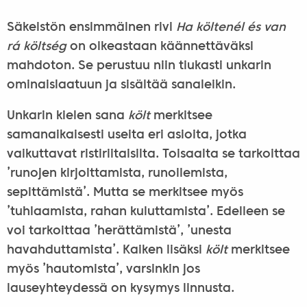
Säkeistön ensimmäinen rivi
Ha költenél és van
rá költség
on oikeastaan käännettäväksi
mahdoton. Se perustuu niin tiukasti unkarin
ominaislaatuun ja sisältää sanaleikin.
Unkarin kielen sana
költ
merkitsee
samanaikaisesti useita eri asioita, jotka
vaikuttavat ristiriitaisilta. Toisaalta se tarkoittaa
’runojen kirjoittamista, runoilemista,
sepittämistä’. Mutta se merkitsee myös
’tuhlaamista, rahan kuluttamista’. Edelleen se
voi tarkoittaa ’herättämistä’, ’unesta
havahduttamista’. Kaiken lisäksi
költ
merkitsee
myös ’hautomista’, varsinkin jos
lauseyhteydessä on kysymys linnusta.