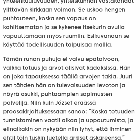
yhteenkuuluvuuden, yhteiskunnan vastakohdat
ylittävän kirkkaan voiman. Se uskoo hengen
puhtauteen, koska sen vapaus on
kahlitsematon ja se kykenee itsekurin avulla
vapauttamaan myös ruumiin. Esikuvanaan se
käyttää todellisuuden taipuisaa mallia.
Tämän runon puhuja ei vaivu epätoivoon,
vaikka totuus ja arvot olisivat kadoksissa. Hän
on joka tapauksessa täällä arvojen takia. Juuri
sen tähden hän on tulevaisuuden levoton ja
nöyrä asukki, puhtaampien sopimusten
palvelija. Niin kuin József eräässä
proosakirjoituksessaan sanoo: ”Koska totuuden
tunnistaminen vaatii aikaa ja uppoutumista, ja
elinaikakin on nykyään niin lyhyt, että ihminen
ehtii töin tuskin luetella arkiset askareensa.”