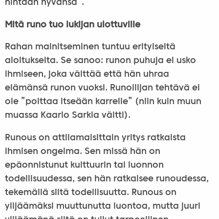
hintaan hyvänsä”.
Mitä runo tuo lukijan ulottuville
Rahan mainitseminen tuntuu erityiseltä
aloitukselta. Se sanoo: runon puhuja ei usko
ihmiseen, joka väittää että hän uhraa
elämänsä runon vuoksi. Runoilijan tehtävä ei
ole ”polttaa itseään karrelle” (niin kuin muun
muassa Kaarlo Sarkia väitti).
Runous on attilamaisittain yritys ratkaista
ihmisen ongelma. Sen missä hän on
epäonnistunut kulttuurin tai luonnon
todellisuudessa, sen hän ratkaisee runoudessa,
tekemällä siitä todellisuutta. Runous on
ylijäämäksi muuttunutta luontoa, mutta juuri