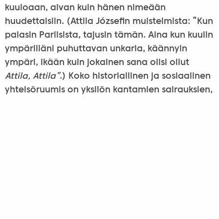
kuuloaan, aivan kuin hänen nimeään
huudettaisiin. (Attila Józsefin muistelmista: ”Kun
palasin Pariisista, tajusin tämän. Aina kun kuulin
ympärilläni puhuttavan unkaria, käännyin
ympäri, ikään kuin jokainen sana olisi ollut
Attila, Attila”
.) Koko historiallinen ja sosiaalinen
yhteisöruumis on yksilön kantamien sairauksien,
sijaistaakkojen, varsinainen lähtökohta.
”Yhden, joka on saanut sielunsa kiinni”: myös
tämä on keskeinen säe. Attila Józsefille runoilija
on ihminen, jota yhteisö tarvitsee. Hän kykenee
löytämään muodot, jotka vastaavat
todellisuuden ristiriitoja.
”Yhden, joka rotan paloittelee elävältä”:
kysymyksessä ei ole erityisen viehättävä taito,