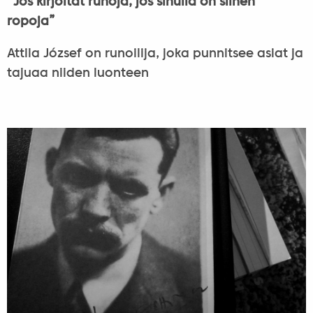
”Jos kirjoitat runoja, jos sinulla on siihen
ropoja”
Attila József on runoilija, joka punnitsee asiat ja
tajuaa niiden luonteen