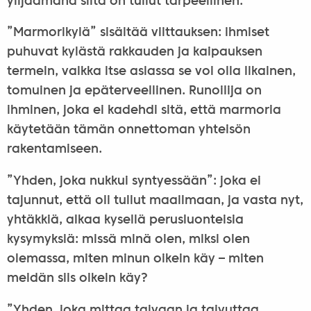
ylijäämänä siitä on tullut tarpeellinen.
”Marmorikylä” sisältää viittauksen: ihmiset
puhuvat kylästä rakkauden ja kaipauksen
termein, vaikka itse asiassa se voi olla likainen,
tomuinen ja epäterveellinen. Runoilija on
ihminen, joka ei kadehdi sitä, että marmoria
käytetään tämän onnettoman yhteisön
rakentamiseen.
”Yhden, joka nukkui syntyessään”: joka ei
tajunnut, että oli tullut maailmaan, ja vasta nyt,
yhtäkkiä, alkaa kysellä perusluonteisia
kysymyksiä: missä minä olen, miksi olen
olemassa, miten minun oikein käy – miten
meidän siis oikein käy?
”Yhden, joka mittaa taivaan ja taivuttaa