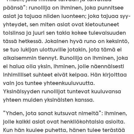
päänsä”: runoilija on ihminen, joka punnitsee
asiat ja tajuaa niiden luonteen; joka tajuaa syy-
yhteydet, sen miten asiat ovat kietoutuneet
toisiinsa ja juuri sen takia kokee tulevaisuuden
tässä hetkessä. Jokainen hyvä runo on keksintö,
se tuo lukijan ulottuville jotakin, jota tämä ei
aikaisemmin tiennyt. Runoilija on ihminen, joka
ei halua olla yksin, ihminen, jolle näennäisesti
inhimilliset suhteet eivät kelpaa. Hän kirjoittaa
vain jos tuntee yhteenkuuluvuutta.
Yksinäisyyden runoilijat tuntevat kuuluvansa
yhteen muiden yksinäisten kanssa.
”Yhden, jota sanat kutsuvat nimeltä”: ihminen,
jolle kaikki asiat ovat henkilökohtaisia asioita.
Kun hän kuulee puhetta, hänen tulee terästää