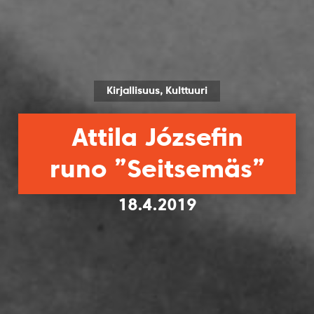
Kirjallisuus, Kulttuuri
Attila Józsefin
runo ”Seitsemäs”
18.4.2019