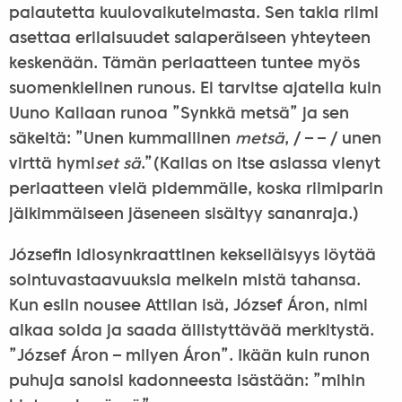
palautetta kuulovaikutelmasta. Sen takia riimi
asettaa erilaisuudet salaperäiseen yhteyteen
keskenään. Tämän periaatteen tuntee myös
suomenkielinen runous. Ei tarvitse ajatella kuin
Uuno Kailaan runoa ”Synkkä metsä” ja sen
säkeitä: ”Unen kummallinen
metsä
, / – – / unen
virttä hymi
set sä
.”(Kailas on itse asiassa vienyt
periaatteen vielä pidemmälle, koska riimiparin
jälkimmäiseen jäseneen sisältyy sananraja.)
Józsefin idiosynkraattinen kekseliäisyys löytää
sointuvastaavuuksia melkein mistä tahansa.
Kun esiin nousee Attilan isä, József Áron, nimi
alkaa soida ja saada ällistyttävää merkitystä.
”József Áron – milyen Áron”. Ikään kuin runon
puhuja sanoisi kadonneesta isästään: ”mihin