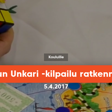
Kouluille
n Unkari -kilpailu ratken
5.4.2017