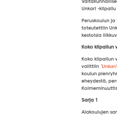
Valtakunnallise
Unkari -kilpail
Peruskoulun ja 
toteutettiin Un
kestoisia liikk
Koko kilpailun v
Koko kilpailun 
valittiin
’
Unkar
koulun pienryhm
eheydestä, pers
Kolmeminuuttis
Sarja 1
Alakoulujen sar