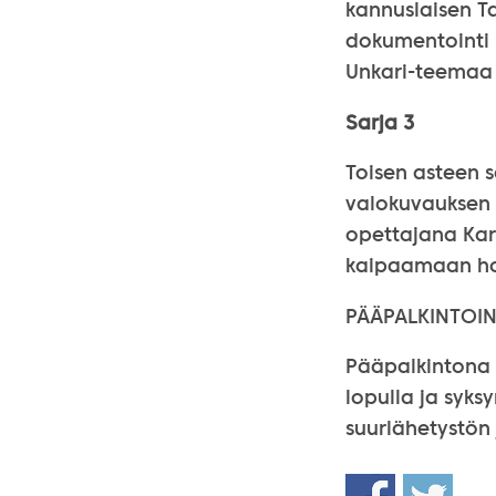
kannuslaisen T
dokumentointi p
Unkari-teemaa v
Sarja 3
Toisen asteen s
valokuvauksen o
opettajana Kari
kaipaamaan hou
PÄÄPALKINTOI
Pääpalkintona 
lopulla ja syks
suurlähetystön 