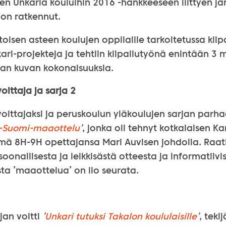
en Unkaria kouluihin 2016 -hankkeeseen liittyen jä
u on ratkennut.
toisen asteen koulujen oppilaille tarkoitetussa kilp
kari-projekteja ja tehtiin kilpailutyönä enintään 3 
uvan kuvan kokonaisuuksia.
oittaja ja sarja 2
voittajaksi ja peruskoulun yläkoulujen sarjan parha
i-Suomi-maaottelu
’
, jonka oli tehnyt kotkalaisen K
ä 8H-9H opettajansa Mari Auvisen johdolla. Raati 
oonallisesta ja leikkisästä otteesta ja informatiivi
ta ’maaottelua’ on ilo seurata.
jan voitti
’
Unkari tutuksi Takalon koululaisille
’
, teki