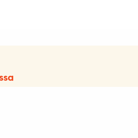
ssa
Kouluille