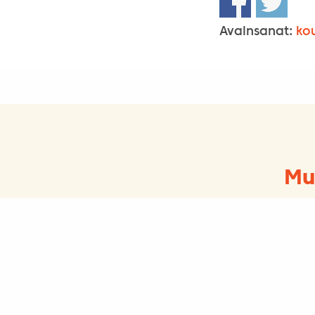
Avainsanat:
ko
Mu
Ajankohtaista, Kouluille, Kulttuuri