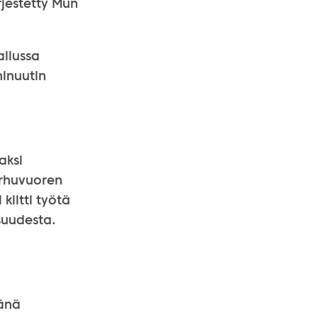
rjestetty Mun
ailussa
minuutin
aksi
arhuvuoren
kiitti työtä
suudesta.
jänä