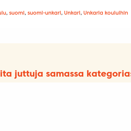
ulu
,
suomi
,
suomi-unkari
,
Unkari
,
Unkaria kouluihin
ita juttuja samassa kategoria
Kouluille