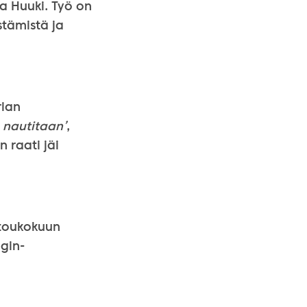
a Huuki. Työ on
stämistä ja
rian
 nautitaan’
,
n raati jäi
 toukokuun
ngin-