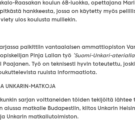
akalo-Raasakan koulun 6B-luokka, opettajana Mari
itkästä hankkeesta, jossa on käytetty myös pelilli
iety ulos koulusta muillekin.
arjassa palkittiin vantaalaisen ammattiopiston Va
piskelijan Pinja Lallan työ
’Suomi-Unkari-aterialla
 Paajanen. Työ on teknisesti hyvin toteutettu, joski
kuttelevista ruuista informaatiota.
NA UNKARIN-MATKOJA
kunkin sarjan voittaneiden töiden tekijöitä lähtee
yn alussa matkalle Budapestiin, kiitos Unkarin Helsi
ja Unkarin matkailutoimiston.