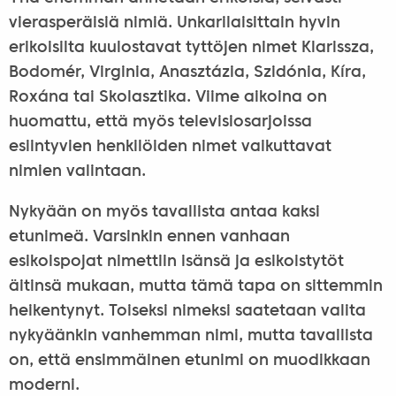
vierasperäisiä nimiä. Unkarilaisittain hyvin
erikoisilta kuulostavat tyttöjen nimet Klarissza,
Bodomér, Virginia, Anasztázia, Szidónia, Kíra,
Roxána tai Skolasztika. Viime aikoina on
huomattu, että myös televisiosarjoissa
esiintyvien henkilöiden nimet vaikuttavat
nimien valintaan.
Nykyään on myös tavallista antaa kaksi
etunimeä. Varsinkin ennen vanhaan
esikoispojat nimettiin isänsä ja esikoistytöt
äitinsä mukaan, mutta tämä tapa on sittemmin
heikentynyt. Toiseksi nimeksi saatetaan valita
nykyäänkin vanhemman nimi, mutta tavallista
on, että ensimmäinen etunimi on muodikkaan
moderni.