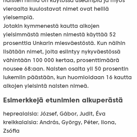
naisten nimiä on käytössä useampia ja myös
vieraalta kuulostavat nimet ovat heillä
yleisempiä.
Jotakin kymmenestä kautta aikojen
yleisimmästä miesten nimestä käyttää 52
prosenttia Unkarin miesväestöstä. Kun näihin
lisätään nimet, joita esiintyy nykyväestössä
vähintään 100 000 kertaa, prosenttimäärä
nousee 68:aan. Naisten osalta yli 50 prosentin
lukemiin päästään, kun huomioidaan 16 kautta
aikojen yleisintä naisten nimeä.
Esimerkkejä etunimien alkuperästä
heprealaisia: József, Gábor, Judit, Éva
kreikkalaisia: András, György, Péter, Ilona,
Zsófia