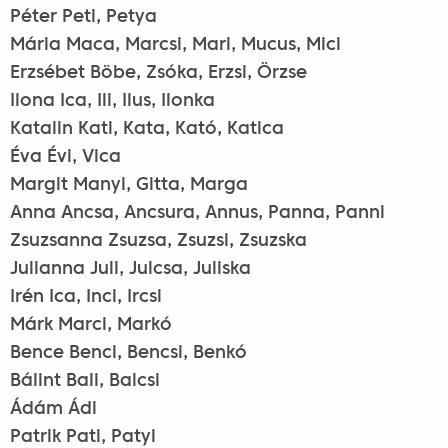
Péter Peti, Petya
Mária Maca, Marcsi, Mari, Mucus, Mici
Erzsébet Böbe, Zsóka, Erzsi, Örzse
Ilona Ica, Ili, Ilus, Ilonka
Katalin Kati, Kata, Kató, Katica
Éva Évi, Vica
Margit Manyi, Gitta, Marga
Anna Ancsa, Ancsura, Annus, Panna, Panni
Zsuzsanna Zsuzsa, Zsuzsi, Zsuzska
Julianna Juli, Julcsa, Juliska
Irén Ica, Inci, Ircsi
Márk Marci, Markó
Bence Benci, Bencsi, Benkó
Bálint Bali, Balcsi
Ádám Ádi
Patrik Pati, Patyi