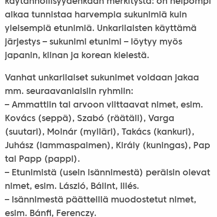
käytännöllisyydenkään merkitystä: on helpompi
alkaa tunnistaa harvempia sukunimiä kuin
yleisempiä etunimiä. Unkarilaisten käyttämä
järjestys – sukunimi etunimi – löytyy myös
japanin, kiinan ja korean kielestä.
Vanhat unkarilaiset sukunimet voidaan jakaa
mm. seuraavanlaisiin ryhmiin:
– Ammattiin tai arvoon viittaavat nimet, esim.
Kovács (seppä), Szabó (räätäli), Varga
(suutari), Molnár (mylläri), Takács (kankuri),
Juhász (lammaspaimen), Király (kuningas), Pap
tai Papp (pappi).
– Etunimistä (usein isännimestä) peräisin olevat
nimet, esim. László, Bálint, Illés.
– Isännimestä päätteillä muodostetut nimet,
esim. Bánfi, Ferenczy.