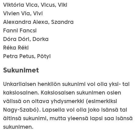
Viktória Vica, Vicus, Viki
Vivien Via, Vivi
Alexandra Alexa, Szandra
Fanni Fancsi
Dóra Dóri, Dorka
Réka Réki
Petra Petus, Pötyi
Sukunimet
Unkarilaisen henkilön sukunimi voi olla yksi- tai
kaksiosainen. Kaksiosaisen sukunimen osien
välissä on oltava yhdysmerkki (esimerkiksi
Nagy-Szabó). Lapsella voi olla joko isänsä tai
äitinsä sukunimi, mutta yleensä lapsi saa isänsä
sukunimen.