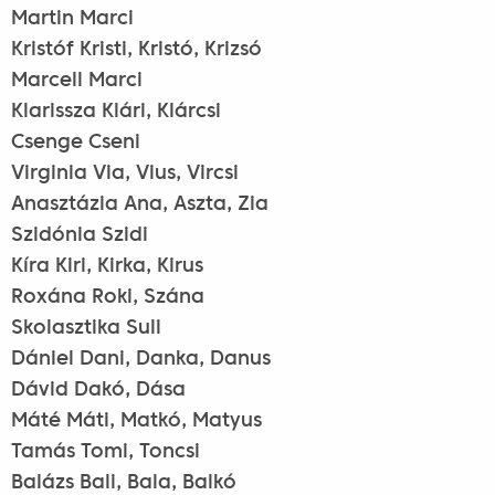
Martin Marci
Kristóf Kristi, Kristó, Krizsó
Marcell Marci
Klarissza Klári, Klárcsi
Csenge Cseni
Virginia Via, Vius, Vircsi
Anasztázia Ana, Aszta, Zia
Szidónia Szidi
Kíra Kiri, Kirka, Kirus
Roxána Roki, Szána
Skolasztika Suli
Dániel Dani, Danka, Danus
Dávid Dakó, Dása
Máté Máti, Matkó, Matyus
Tamás Tomi, Toncsi
Balázs Bali, Bala, Balkó