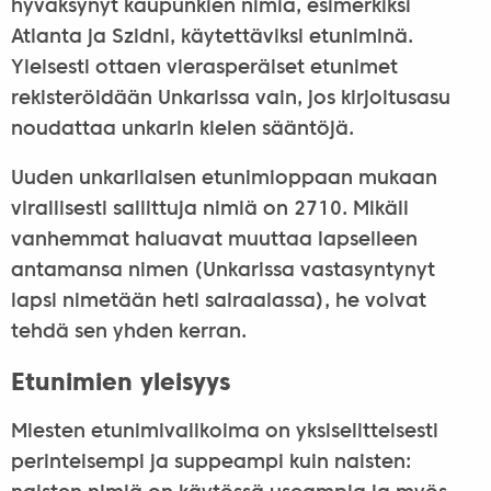
hyväksynyt kaupunkien nimiä, esimerkiksi
Atlanta ja Szidni, käytettäviksi etuniminä.
Yleisesti ottaen vierasperäiset etunimet
rekisteröidään Unkarissa vain, jos kirjoitusasu
noudattaa unkarin kielen sääntöjä.
Uuden unkarilaisen etunimioppaan mukaan
virallisesti sallittuja nimiä on 2710. Mikäli
vanhemmat haluavat muuttaa lapselleen
antamansa nimen (Unkarissa vastasyntynyt
lapsi nimetään heti sairaalassa), he voivat
tehdä sen yhden kerran.
Etunimien yleisyys
Miesten etunimivalikoima on yksiselitteisesti
perinteisempi ja suppeampi kuin naisten: