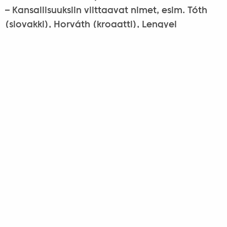
– Kansallisuuksiin viittaavat nimet, esim. Tóth
(slovakki), Horváth (kroaatti), Lengyel
(puolalainen), Rácz (serbi).
– Ulkoisia tai sisäisiä ominaisuuksia kuvaavat
nimet, esim. Nagy (suuri), Kiss (pieni), Fehér
(valkoinen), Fekete (musta), Szőke (vaalea),
Víg (iloinen).
– Paikannimiin liittyvät nimet, joissa
paikannimeen on liitetty pääte -i, esim. Szilágyi,
Somogyi, Budai, Erdélyi.
– Kansallisuusaatteen mukaisesti unkarinnetut
nimet, esim. Halász (ent. Fischer).
Y-loppuisia (unkariksi ”ipszilon”) nimiä on
pidetty enemmän aatelisina ja monista nimistä
elää rinnakkain kahdenlaisia versioita (Teleki,