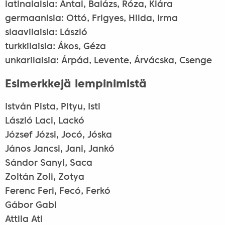
latinalaisia: Antal, Balázs, Róza, Klára
germaanisia: Ottó, Frigyes, Hilda, Irma
slaavilaisia: László
turkkilaisia: Ákos, Géza
unkarilaisia: Árpád, Levente, Árvácska, Csenge
Esimerkkejä lempinimistä
István Pista, Pityu, Isti
László Laci, Lackó
József Józsi, Jocó, Jóska
János Jancsi, Jani, Jankó
Sándor Sanyi, Saca
Zoltán Zoli, Zotya
Ferenc Feri, Fecó, Ferkó
Gábor Gabi
Attila Ati