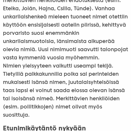
merkittävien henkilöiden ehdotuksesta (esim.
Etelka, Jolán, Hajna, Csilla, Tünde). Vanhaa
unkarilaishenkeä mieleen tuoneet nimet otettiin
käyttöön ensisijaisesti aatelin piirissä, kehittyvä
porvaristo suosi enemmänkin
unkarilaismuotoisia, länsimaista alkuperää
olevia nimiä. Uusi nimimuoti saavutti talonpojat
vasta kymmeniä vuosia myöhemmin.
Nimien yleisyyteen vaikutti useampi tekijä.
Tietyillä paikkakunnilla poika sai perinteiden
mukaisesti isänsä nimen, juutalaisyhteisöissä
taas lapsi ei voinut saada elossa olevan isänsä
tai isoisänsä nimeä. Merkittävien henkilöiden
(esim. poliitikkojen) nimet olivat myös
suosittuja.
Etunimikäytäntö nykyään