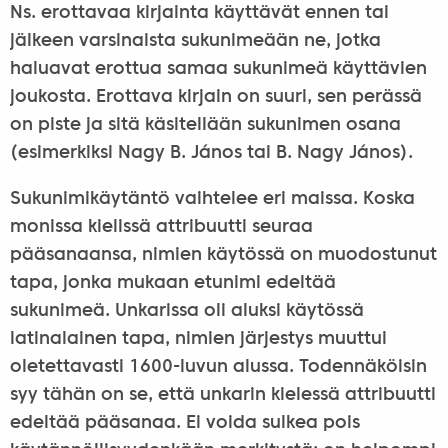
Ns. erottavaa kirjainta käyttävät ennen tai
jälkeen varsinaista sukunimeään ne, jotka
haluavat erottua samaa sukunimeä käyttävien
joukosta. Erottava kirjain on suuri, sen perässä
on piste ja sitä käsitellään sukunimen osana
(esimerkiksi Nagy B. János tai B. Nagy János).
Sukunimikäytäntö vaihtelee eri maissa. Koska
monissa kielissä attribuutti seuraa
pääsanaansa, nimien käytössä on muodostunut
tapa, jonka mukaan etunimi edeltää
sukunimeä. Unkarissa oli aluksi käytössä
latinalainen tapa, nimien järjestys muuttui
oletettavasti 1600-luvun alussa. Todennäköisin
syy tähän on se, että unkarin kielessä attribuutti
edeltää pääsanaa. Ei voida sulkea pois