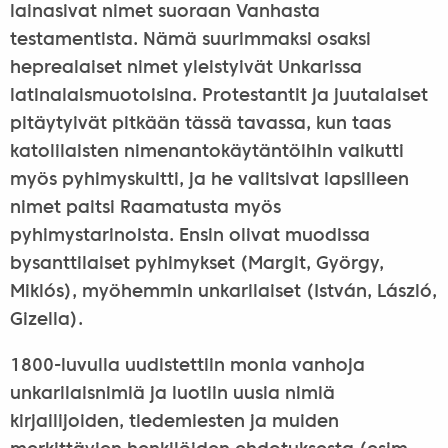
lainasivat nimet suoraan Vanhasta
testamentista. Nämä suurimmaksi osaksi
heprealaiset nimet yleistyivät Unkarissa
latinalaismuotoisina. Protestantit ja juutalaiset
pitäytyivät pitkään tässä tavassa, kun taas
katolilaisten nimenantokäytäntöihin vaikutti
myös pyhimyskultti, ja he valitsivat lapsilleen
nimet paitsi Raamatusta myös
pyhimystarinoista. Ensin olivat muodissa
bysanttilaiset pyhimykset (Margit, György,
Miklós), myöhemmin unkarilaiset (István, László,
Gizella).
1800-luvulla uudistettiin monia vanhoja
unkarilaisnimiä ja luotiin uusia nimiä
kirjailijoiden, tiedemiesten ja muiden