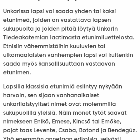
Unkarissa lapsi voi saada yhden tai kaksi
etunimeä, joiden on vastattava lapsen
sukupuolta ja joiden pitää löytyä Unkarin
Tiedeakatemian laatimasta etunimiluettelosta.
Etnisiin vähemmistöihin kuuluvien tai
ulkomaalaisten vanhempien lapsi voi kuitenkin
saada myös kansallisuuttaan vastaavan
etunimen.
Lapsilla klassisia etunimiä esiintyy nykyään
harvoin, sen sijaan vanhanaikaiset
unkarilaistyyliset nimet ovat molemmilla
sukupuolilla yleisiä. Näin monet tytöt saavat
nimekseen Enikő, Emese, Kincső tai Emőke,
pojat taas Levente, Csaba, Botond ja Bendegúz.
Yhä enemmän annetaan erikoisia, selvästi