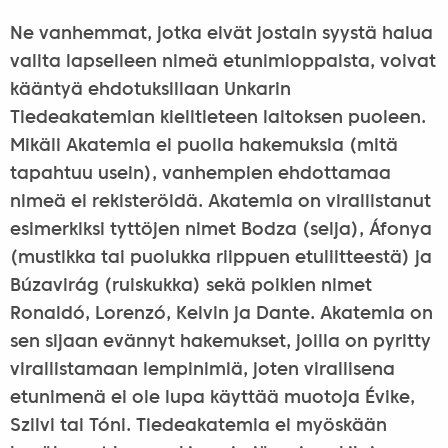
Ne vanhemmat, jotka eivät jostain syystä halua
valita lapselleen nimeä etunimioppaista, voivat
kääntyä ehdotuksillaan Unkarin
Tiedeakatemian kielitieteen laitoksen puoleen.
Mikäli Akatemia ei puolla hakemuksia (mitä
tapahtuu usein), vanhempien ehdottamaa
nimeä ei rekisteröidä. Akatemia on virallistanut
esimerkiksi tyttöjen nimet Bodza (selja), Áfonya
(mustikka tai puolukka riippuen etuliitteestä) ja
Búzavirág (ruiskukka) sekä poikien nimet
Ronaldó, Lorenzó, Kelvin ja Dante. Akatemia on
sen sijaan evännyt hakemukset, joilla on pyritty
virallistamaan lempinimiä, joten virallisena
etunimenä ei ole lupa käyttää muotoja Évike,
Szilvi tai Tóni. Tiedeakatemia ei myöskään