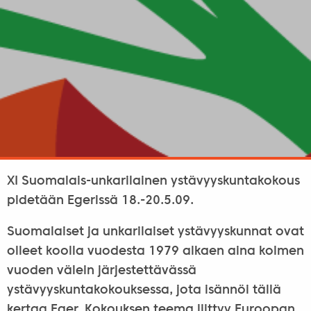
XI Suomalais-unkarilainen ystävyyskuntakokous
pidetään Egerissä 18.-20.5.09.
Suomalaiset ja unkarilaiset ystävyyskunnat ovat
olleet koolla vuodesta 1979 alkaen aina kolmen
vuoden välein järjestettävässä
ystävyyskuntakokouksessa, jota isännöi tällä
kertaa Eger. Kokouksen teema liittyy Euroopan