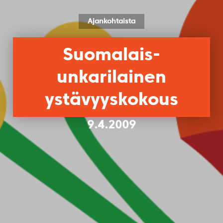
Ajankohtaista
Suomalais-
unkarilainen
ystävyyskokous
9.4.2009