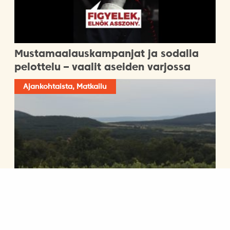
Mustamaalauskampanjat ja sodalla
pelottelu – vaalit aseiden varjossa
Ajankohtaista, Matkailu
Visit Hungary-matkailutapahtuma