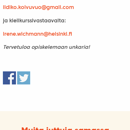
ildiko.koivuvuo@
gmail.com
ja kielikurssivastaavalta:
irene.wichmann@
helsinki.fi
Tervetuloa opiskelemaan unkaria!