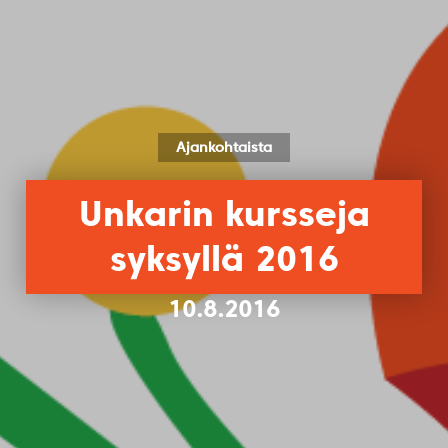
Ajankohtaista
Unkarin kursseja
syksyllä 2016
10.8.2016