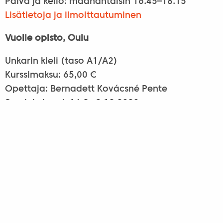
Päivä ja kello: maanantaisin 16.45–18.15
Lisätietoja ja ilmoittautuminen
Vuolle opisto, Oulu
Unkarin kieli (taso A1/A2)
Kurssimaksu: 65,00 €
Opettaja: Bernadett Kovácsné Pente
Syyslukukausi: 16.9.–2.12.2020
Päivä ja kello: keskiviikkoisin 17.00–18.30
Lisätietoja ja ilmoittautuminen