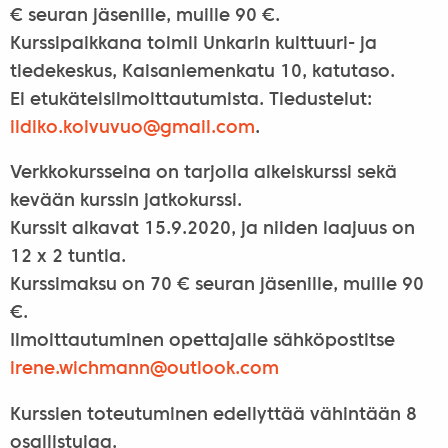
€ seuran jäsenille, muille 90 €.
Kurssipaikkana toimii Unkarin kulttuuri- ja
tiedekeskus, Kaisaniemenkatu 10, katutaso.
Ei etukäteisilmoittautumista. Tiedustelut:
ildiko.koivuvuo@
gmail.com
.
Verkkokursseina on tarjolla alkeiskurssi sekä
kevään kurssin jatkokurssi.
Kurssit alkavat 15.9.2020, ja niiden laajuus on
12 x 2 tuntia.
Kurssimaksu on 70 € seuran jäsenille, muille 90
€.
Ilmoittautuminen opettajalle sähköpostitse
irene.wichmann@
outlook.com
Kurssien toteutuminen edellyttää vähintään 8
osallistujaa.