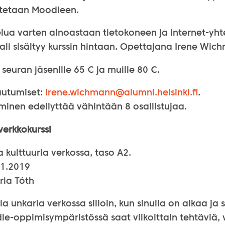
utetaan Moodleen.
elua varten ainoastaan tietokoneen ja internet-yh
li sisältyy kurssin hintaan. Opettajana Irene Wic
seuran jäsenille 65 € ja muille 80 €.
autumiset:
irene.wichmann@
alumni.helsinki.fi
.
minen edellyttää vähintään 8 osallistujaa.
verkkokurssi
a kulttuuria verkossa, taso A2.
11.2019
ria Tóth
la unkaria verkossa silloin, kun sinulla on aikaa ja s
dle-oppimisympäristössä saat viikoittain tehtäviä, 