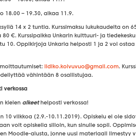
lo 18.00 – 19.30, alkaa 11.9.
syllä 14 x 2 tuntia. Kurssimaksu lukukaudelta on 6
a 80 €. Kurssipaikka Unkarin kulttuuri- ja tiedekesku
 10. Oppikirjoja Unkaria helposti 1 ja 2 voi ostaa 
ilmoittautumiset:
ildiko.koivuvuo@
gmail.com
. Kurss
ellyttää vähintään 8 osallistujaa.
i verkossa
in kielen
alkeet
helposti verkossa!
n 10 viikkoa (2.9.-10.11.2019). Opiskelu ei ole sido
an voit opiskella silloin, kun sinulle sopii. Oppimi
n Moodle-alusta, jonne uusi materiaali ilmestyy vi