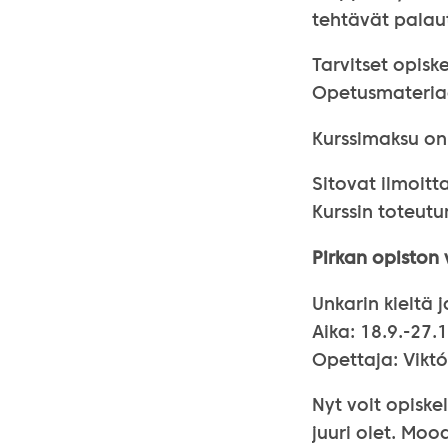
tehtävät pala
Tarvitset opisk
Opetusmateriaa
Kurssimaksu on 
Sitovat ilmoitt
Kurssin toteutu
Pirkan opiston 
Unkarin kieltä j
Aika: 18.9.-27.
Opettaja: Viktó
Nyt voit opiskel
juuri olet. Moo