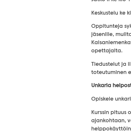
Keskustelu ke k
Oppitunteja syk
jäsenille, muilt
Kaisaniemenkatu
opettajalta.
Tiedustelut ja 
toteutuminen ed
Unkaria helpost
Opiskele unkar
Kurssin pituus o
ajankohtaan, va
helppokäyttöine