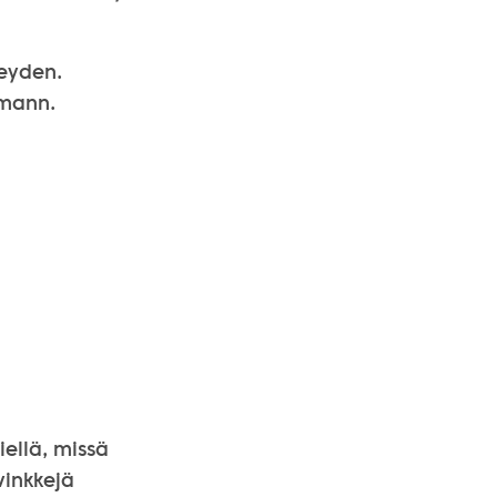
teyden.
hmann.
iellä, missä
vinkkejä