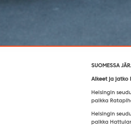
SUOMESSA JÄRJ
Alkeet ja jatko
Helsingin seudu
paikka Ratapih
Helsingin seudu
paikka Hattulan