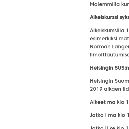
Molemmilla kur
Alkeiskurssi syk
Alkeiskurssilla
esimerkiksi mat
Norman Langera
Ilmoittautumise
Helsingin SUS:n
Helsingin Suomi
2019 alkaen Ild
Alkeet ma klo 1
Jatko I ma klo 
Jatko II ke klo 