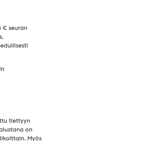
5 € seuran
s,
edullisesti
in
ttu tiettyyn
salustana on
ikoittain. Myös