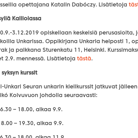
sseilla opettajana Katalin Dabóczy. Lisätietoja
täs
syllä Kalliolassa
 10.9.-3.12.2019 opiskellaan keskeisiä perusasioita, 
koilla Unkarissa. Oppikirjana Unkaria helposti 1, 
k ja paikkana Sturenkatu 11, Helsinki. Kurssimaks
t 2.9. mennessä. Lisätietoja
tästä
.
 syksyn kurssit
-Unkari Seuran unkarin kielikurssit jatkuvat jällee
ikó Koivuvuon johdolla seuraavasti:
6.30 – 18.00, alkaa 9.9.
18.00 – 19.30, alkaa 9.9.
16.30 – 18.00, alkaa 11.9.