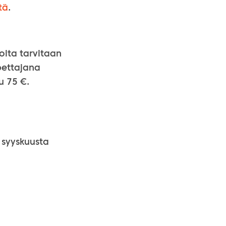
tä
.
joita tarvitaan
opettajana
u 75 €.
n syyskuusta