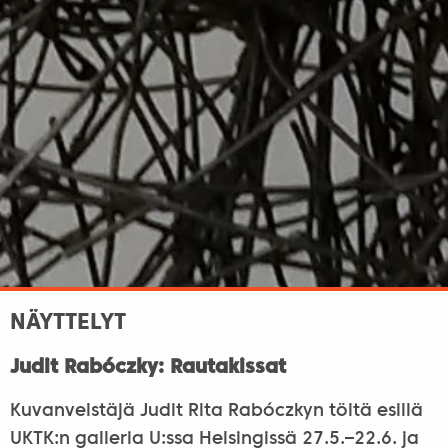
NÄYTTELYT
Judit Rabóczky: Rautakissat
Kuvanveistäjä Judit Rita Rabóczkyn töitä esillä
UKTK:n galleria U:ssa Helsingissä 27.5.–22.6. ja