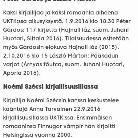
Kaksi kirjailijaa ja kaksi romaania aiheena
UKTK:ssa alkusyksystä. 1.9.2016 klo 18.30 Péter
Gárdos: 117 kirjettä (Hajnali láz, suom. Juhani
Huotari, Siltala 2016). Tilaisuudessa esitetään
myös Gárdosin elokuva Hajnali láz (2015).
2.10.2016 klo 15 László Márton: Pääkadun
varjot (Árnyas főutca, suom. Juhani Huotari,
Aporia 2016).
Noémi Szécsi kirjallisuusillassa
Kirjailija Noémi Szécsin kanssa keskustelee
kääntäjä Anna Tarvainen 22.9.2016
kirjallisuusillassa UKTK:ssa. Ensimmäisen
romaaninsa Finnugor vámpír hän kirjoitti
Helsingissä vuonna 2000.