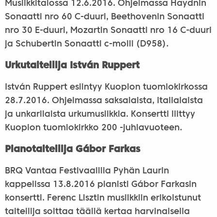
Musiikkitalossa 12.6.2016. Ohjelmassa Haydnin
Sonaatti nro 60 C-duuri, Beethovenin Sonaatti
nro 30 E-duuri, Mozartin Sonaatti nro 16 C-duuri
ja Schubertin Sonaatti c-molli (D958).
Urkutaiteilija István Ruppert
István Ruppert esiintyy Kuopion tuomiokirkossa
28.7.2016. Ohjelmassa saksalaista, italialaista
ja unkarilaista urkumusiikkia. Konsertti liittyy
Kuopion tuomiokirkko 200 -juhlavuoteen.
Pianotaiteilija Gábor Farkas
BRQ Vantaa Festivaalilla Pyhän Laurin
kappelissa 13.8.2016 pianisti Gábor Farkasin
konsertti. Ferenc Lisztin musiikkiin erikoistunut
taiteilija soittaa täällä kertaa harvinaisella