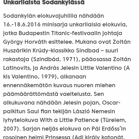
Unkarilaista Sodankylässä
Sodankylän elokuvajuhlilla nähdään
16.-18.6.2016 minisarja unkarilaisia elokuvia,
jotka Budapestin Titanic-festivaalin johtaja
György Horváth esittelee. Mukana ovat Zoltán
Huszárikin Krúdy-klassikko Sindbad – suuri
rakastaja (Szindbád, 1971), pääosassa Zoltán
Latinovits, ja András Jelesin Little Valentino (A
kis Valentino, 1979), aikanaan
ennennäkemätön kuvaus nuoren miehen
päämäärättömästä vaeltelusta. Sen
alkukuvana nähdään Jelesin pojan, Oscar-
palkitun Saul fian tekijän László Nemesin
lyhytelokuva With a Little Patience (Türelem,
2007). Sarjan neljäs elokuva on Pál Erdőss’in
rosoinen helmi Prinsessa (Adj király katonát,