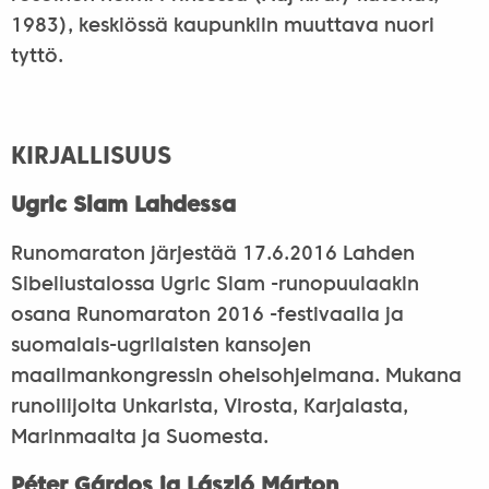
1983), keskiössä kaupunkiin muuttava nuori
tyttö.
KIRJALLISUUS
Ugric Slam Lahdessa
Runomaraton järjestää 17.6.2016 Lahden
Sibeliustalossa Ugric Slam -runopuulaakin
osana Runomaraton 2016 -festivaalia ja
suomalais-ugrilaisten kansojen
maailmankongressin oheisohjelmana. Mukana
runoilijoita Unkarista, Virosta, Karjalasta,
Marinmaalta ja Suomesta.
Péter Gárdos ja László Márton