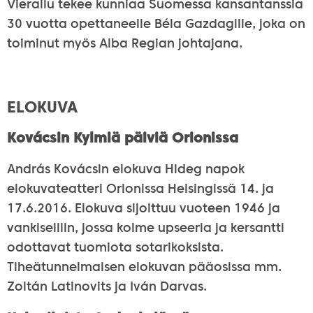
Vierailu tekee kunniaa Suomessa kansantanssia
30 vuotta opettaneelle Béla Gazdagille, joka on
toiminut myös Alba Regian johtajana.
ELOKUVA
Kovácsin Kylmiä päiviä Orionissa
András Kovácsin elokuva Hideg napok
elokuvateatteri Orionissa Helsingissä 14. ja
17.6.2016. Elokuva sijoittuu vuoteen 1946 ja
vankiselliin, jossa kolme upseeria ja kersantti
odottavat tuomiota sotarikoksista.
Tiheätunnelmaisen elokuvan pääosissa mm.
Zoltán Latinovits ja Iván Darvas.