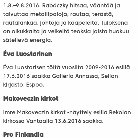
1.8.–9.8.2016. Rabóczky hitsaa, vääntää ja
taivuttaa metallipaloja, rautaa, terästä,
rautalankaa, johtoja ja kaapeleita. Tuloksena
on oikukkaita ja veikeitä teoksia joista huokuu
säteilevä energia.
Éva Luostarinen
Éva Luostarisen töitä vuosilta 2009-2016 esillä
17.6.2016 saakka Galleria Annassa, Sellon
kirjasto, Espoo.
Makoveczin kirkot
Imre Makoveczin kirkot -näyttely esillä Rekolan
kirkossa Vantaalla 13.6.2016 saakka.
Pro Finlandia