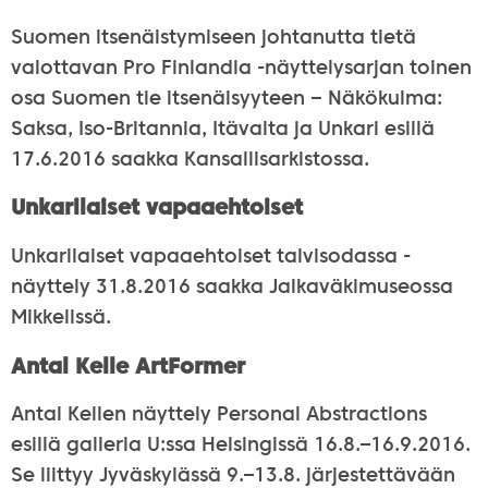
Suomen itsenäistymiseen johtanutta tietä
valottavan Pro Finlandia -näyttelysarjan toinen
osa Suomen tie itsenäisyyteen ‒ Näkökulma:
Saksa, Iso-Britannia, Itävalta ja Unkari esillä
17.6.2016 saakka Kansallisarkistossa.
Unkarilaiset vapaaehtoiset
Unkarilaiset vapaaehtoiset talvisodassa -
näyttely 31.8.2016 saakka Jalkaväkimuseossa
Mikkelissä.
Antal Kelle ArtFormer
Antal Kellen näyttely Personal Abstractions
esillä galleria U:ssa Helsingissä 16.8.–16.9.2016.
Se liittyy Jyväskylässä 9.–13.8. järjestettävään