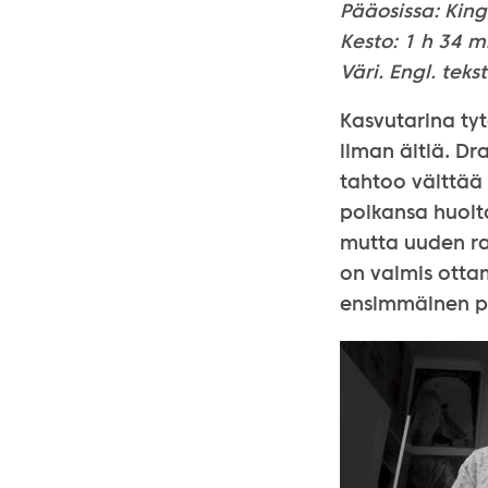
Pääosissa:
King
Kesto: 1 h 34 m
Väri. Engl. tekst
Kasvutarina tyt
ilman äitiä. D
tahtoo välttää
poikansa huolt
mutta uuden rak
on valmis ott
ensimmäinen pi