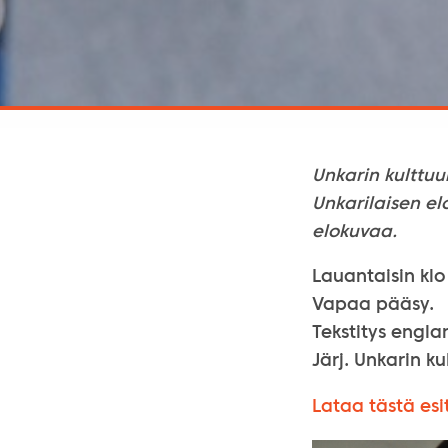
Unkarin kulttuu
Unkarilaisen e
elokuvaa.
Lauantaisin klo
Vapaa pääsy.
Tekstitys englan
Järj. Unkarin k
Lataa tästä esi