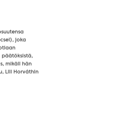
apsuutensa
sei), joka
otiaan
 päätöksistä,
s, mikäli hän
, Lili Horváthin