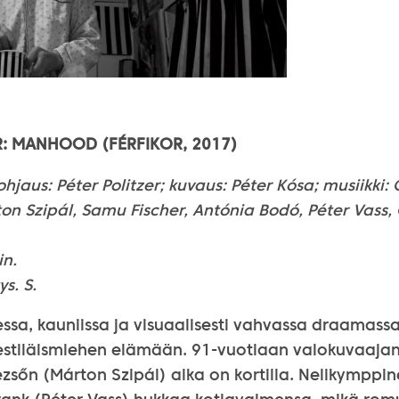
:
MANHOOD
(FÉRFIKOR, 2017)
o
hjaus: Péter Politzer; kuvaus: Péter Kósa; musiikki: 
on Szipál, Samu Fischer, Antónia Bodó, Péter Vass, 
in.
ys. S.
sa, kauniissa ja visuaalisesti vahvassa draamassa
tiläismiehen elämään. 91-vuotiaan valokuvaajan 
zsőn (Márton Szipál) aika on kortilla. Nelikymppi