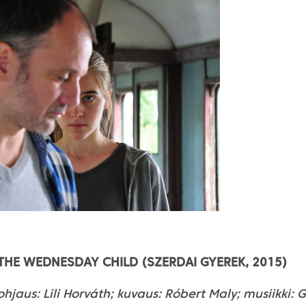
 THE
WEDNESDAY CHILD
(SZERDAI GYEREK, 2015)
 ohjaus: Lili Horváth; kuvaus: Róbert Maly; musiikki: 