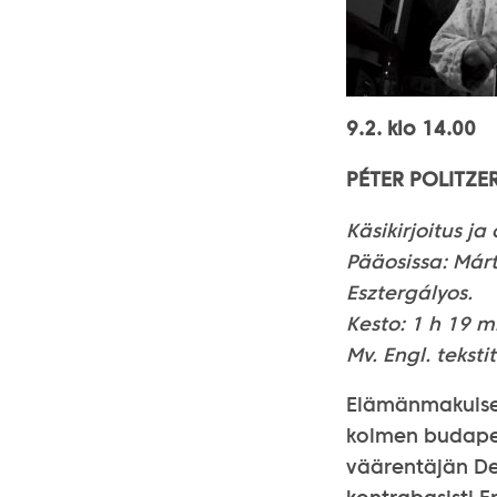
9.2.
klo 14.00
PÉTER POLITZER
Käsikirjoitus ja 
Pääosissa: Márt
Esztergályos.
Kesto: 1 h 19 m
Mv. Engl. tekstit
Elämänmakuises
kolmen budapes
väärentäjän De