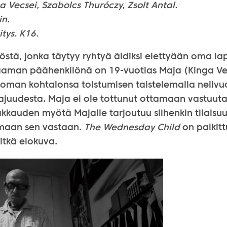
a Vecsei, Szabolcs Thuróczy, Zsolt Antal.
in.
itys.
K16.
östä, jonka täytyy ryhtyä äidiksi elettyään oma l
raaman päähenkilönä on 19-vuotias Maja (Kinga Vec
 oman kohtalonsa toistumisen taistelemalla nelivu
ajuudesta. Maja ei ole tottunut ottamaan vastuuta
kauden myötä Majalle tarjoutuu siihenkin tilaisuu
amaan sen vastaan.
The Wednesday Child
on palkittu
tkä elokuva.