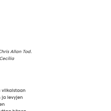
Chris Allan Tod.
Cecília
 vilkaistaan
ja levyjen
nen