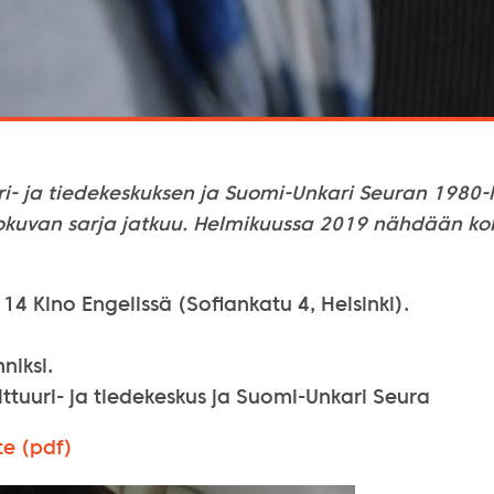
ri- ja tiedekeskuksen ja Suomi-Unkari Seuran 1980-l
lokuvan sarja jatkuu. Helmikuussa 2019 nähdään ko
 14 Kino Engelissä (Sofiankatu 4, Helsinki).
niksi.
ulttuuri- ja tiedekeskus ja Suomi-Unkari Seura
te (pdf)