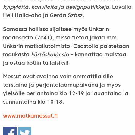
kylpylöitä, kahviloita ja designputiikkeja
. Lavalla
Heli Halla-aho ja Gerda Szász.
Samassa hallissa sijaitsee myös Unkarin
maaosasto (7c41), missä tietoa jakaa mm.
Unkarin matkailutoimisto. Osastolla paistetaan
maukasta
kürtőskalácsia
– kannattaa maistaa
ja ostaa kotiin tuliaisiksi!
Messut ovat avoinna vain ammattilaisille
torstaina ja perjantaiaamupäivänä ja myös
yleisölle perjantaina klo 12-19 ja lauantaina ja
sunnuntaina klo 10-18.
www.matkamessut.fi