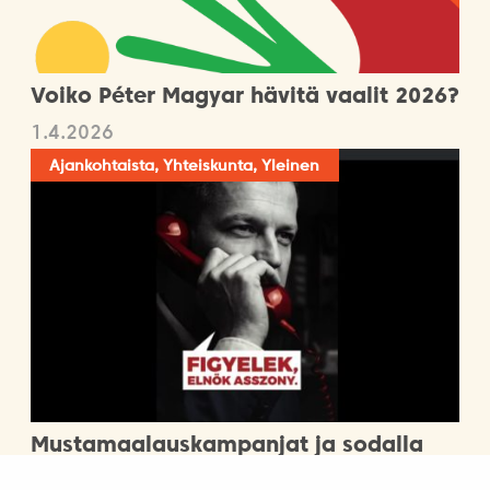
Voiko Péter Magyar hävitä vaalit 2026?
1.4.2026
Ajankohtaista, Yhteiskunta, Yleinen
Mustamaalauskampanjat ja sodalla
pelottelu – vaalit aseiden varjossa