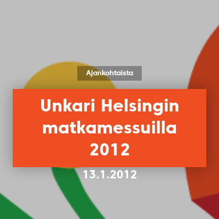
Ajankohtaista
Unkari Helsingin
matkamessuilla
2012
13.1.2012