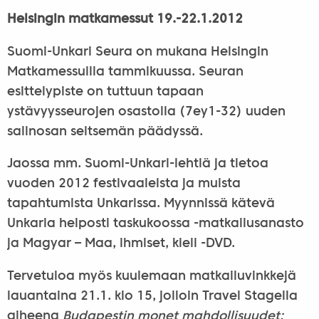
Helsingin matkamessut 19.-22.1.2012
Suomi-Unkari Seura on mukana Helsingin
Matkamessuilla tammikuussa. Seuran
esittelypiste on tuttuun tapaan
ystävyysseurojen osastolla (7ey1-32) uuden
salinosan seitsemän päädyssä.
Jaossa mm. Suomi-Unkari-lehtiä ja tietoa
vuoden 2012 festivaaleista ja muista
tapahtumista Unkarissa. Myynnissä kätevä
Unkaria helposti taskukoossa -matkailusanasto
ja Magyar – Maa, ihmiset, kieli -DVD.
Tervetuloa myös kuulemaan matkailuvinkkejä
lauantaina 21.1. klo 15, jolloin Travel Stagella
aiheena
Budapestin monet mahdollisuudet: