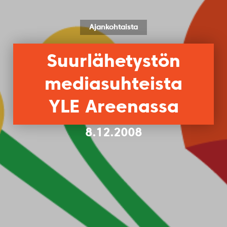
Ajankohtaista
Suurlähetystön
mediasuhteista
YLE Areenassa
8.12.2008