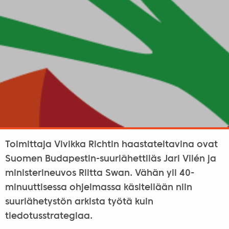
Toimittaja Vivikka Richtin haastateltavina ovat
Suomen Budapestin-suurlähettiläs Jari Vilén ja
ministerineuvos Riitta Swan. Vähän yli 40-
minuuttisessa ohjelmassa käsitellään niin
suurlähetystön arkista työtä kuin
tiedotusstrategiaa.