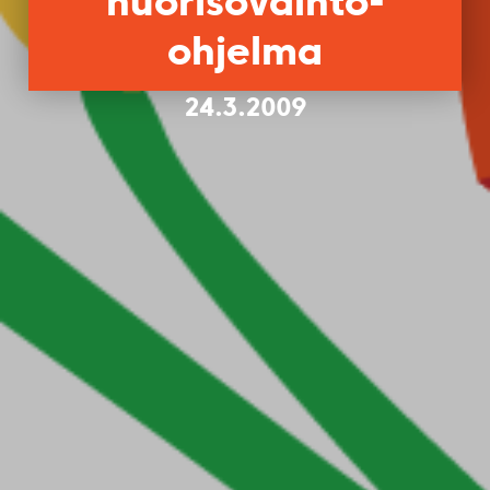
nuorisovaihto-
ohjelma
24.3.2009