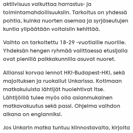
aktiivisuus vaikuttaa harrastus- ja
toimintamahdollisuuksiin. Tarkoitus on yhdessä
pohtia, kuinka nuorten asemaa ja syrjäseutujen
kuntia ylipäätään voitaisiin kehittää.
Vaihto on tarkoitettu 18-29 -vuotiaille nuorille.
Yhdeksän hengen ryhmää valittaessa etusijalla
ovat pienillä paikkakunnilla asuvat nuoret.
Allianssi korvaa lennot HKI-Budapest-HKI, sekä
majoituksen ja ruokailut Unkarissa. Kotimaan
matkakuluista lähtijät huolehtivat itse.
Lähtijöillä tulee myös olla asianmukainen
matkavakuutus sekä passi. Ohjelma vaihdon
aikana on englanniksi.
Jos Unkarin matka tuntuu kiinnostavalta, kirjoita