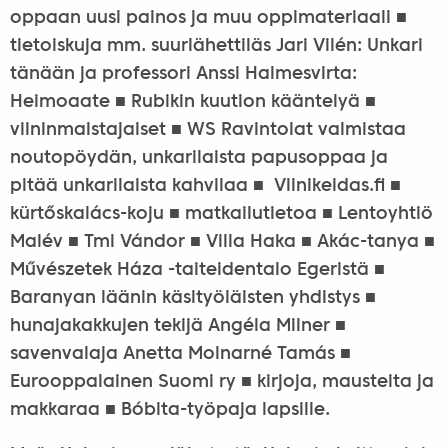
oppaan uusi painos ja muu oppimateriaali ■
tietoiskuja mm. suurlähettiläs Jari Vilén: Unkari
tänään ja professori Anssi Halmesvirta:
Heimoaate ■ Rubikin kuution kääntelyä ■
viininmaistajaiset ■ WS Ravintolat valmistaa
noutopöydän, unkarilaista papusoppaa ja
pitää unkarilaista kahvilaa ■ Viinikeidas.fi ■
kürtőskalács-koju ■ matkailutietoa ■ Lentoyhtiö
Malév ■ Tmi Vándor ■ Villa Haka ■ Akác-tanya ■
Művészetek Háza -taiteidentalo Egeristä ■
Baranyan läänin käsityöläisten yhdistys ■
hunajakakkujen tekijä Angéla Milner ■
savenvalaja Anetta Molnarné Tamás ■
Eurooppalainen Suomi ry ■ kirjoja, mausteita ja
makkaraa ■ Bóbita-työpaja lapsille.