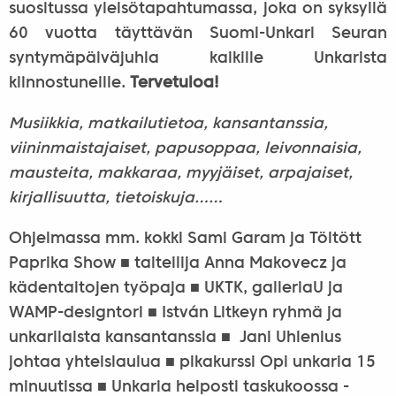
suositussa yleisötapahtumassa, joka on syksyllä
60 vuotta täyttävän Suomi-Unkari Seuran
syntymäpäiväjuhla kaikille Unkarista
kiinnostuneille.
Tervetuloa!
Musiikkia, matkailutietoa, kansantanssia,
viininmaistajaiset, papusoppaa, leivonnaisia,
mausteita, makkaraa, myyjäiset, arpajaiset,
kirjallisuutta, tietoiskuja……
Ohjelmassa mm. kokki Sami Garam ja Töltött
Paprika Show ■ taiteilija Anna Makovecz ja
kädentaitojen työpaja ■ UKTK, galleriaU ja
WAMP-designtori ■ István Litkeyn ryhmä ja
unkarilaista kansantanssia ■ Jani Uhlenius
johtaa yhteislaulua ■ pikakurssi Opi unkaria 15
minuutissa ■ Unkaria helposti taskukoossa -