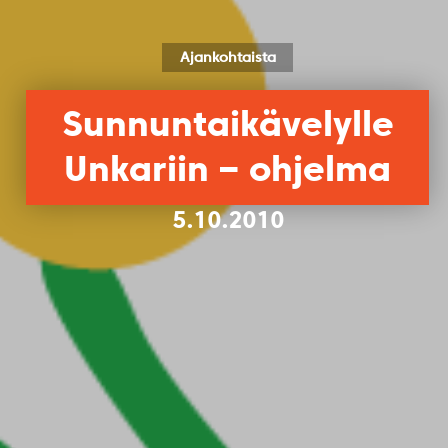
Ajankohtaista
Sunnuntaikävelylle
Unkariin – ohjelma
5.10.2010