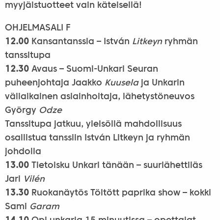
myyjäistuotteet vain käteisellä!
OHJELMASALI F
12.00
Kansantanssia – István
Litkeyn
ryhmän
tanssitupa
12.30
Avaus – Suomi-Unkari Seuran
puheenjohtaja Jaakko
Kuusela
ja Unkarin
väliaikainen asiainhoitaja, lähetystöneuvos
György
Odze
Tanssitupa jatkuu, yleisöllä mahdollisuus
osallistua tanssiin István Litkeyn ja ryhmän
johdolla
13.00
Tietoisku Unkari tänään – suurlähettiläs
Jari
Vilén
13.30
Ruokanäytös Töltött paprika show – kokki
Sami
Garam