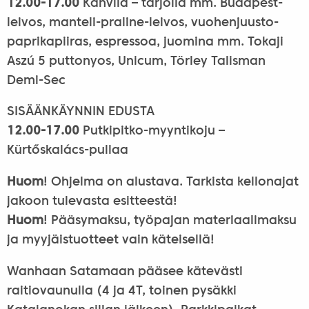
12.00-17.00
Kahvila – tarjolla mm. Budapest-
leivos, manteli-praline-leivos, vuohenjuusto-
paprikapiiras, espressoa, juomina mm. Tokaji
Aszú 5 puttonyos, Unicum, Törley Talisman
Demi-Sec
SISÄÄNKÄYNNIN EDUSTA
12.00-17.00
Putkipitko-myyntikoju –
Kürtőskalács-pullaa
Huom
! Ohjelma on alustava. Tarkista kellonajat
jakoon tulevasta esitteestä!
Huom
! Pääsymaksu, työpajan materiaalimaksu
ja myyjäistuotteet vain käteisellä!
Wanhaan Satamaan pääsee kätevästi
raitiovaunulla (4 ja 4T, toinen pysäkki