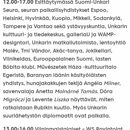
12.00-17.00
Esittäytymässä Suomi-Unkari
Seura, seuran paikallisyhdistykset Espoo,
Helsinki, Hyvinkää, Kuopio, Mikkeli, Sodankylä,
Tampere ja Vantaa sekä ystävyyskuntia, Unkarin
kulttuuri- ja tiedekeskus, galleriaU ja WAMP-
designtori, Unkarin matkailutoimisto, lentoyhtiö
Malév, Tmi Vándor, Akác-tanya, Jokikellari,
Viinikeidas, Eurooppalainen Suomi, lasten
Bóbita-klubi, Művészetek Háza -kulttuuritalo
Egeristä, Baranyan läänin käsityöläisten
yhdistys, hunajakakkujen tekijä Angéla
Milner
,
savenvalaja Anetta
Molnárné Tamás
. Dóra
Migróczi
ja Levente
Liszka
näyttävät, miten
ratkaistaan Rubikin kuutio. Myös Unkarin
suurlähetystön diplomaatit ovat paikalla.
13.00-16.00
Viininmaistajaiset – WS Ravintolat