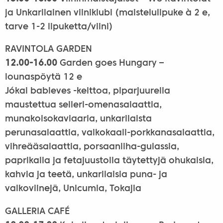
ja Unkarilainen viiniklubi (maistelulipuke à 2 e,
tarve 1-2 lipuketta/viini)
RAVINTOLA GARDEN
12.00-16.00
Garden goes Hungary –
lounaspöytä 12 e
Jókai bableves -keittoa, piparjuurella
maustettua selleri-omenasalaattia,
munakoisokaviaaria, unkarilaista
perunasalaattia, valkokaali-porkkanasalaattia,
vihreääsalaattia, porsaanliha-gulassia,
paprikalla ja fetajuustolla täytettyjä ohukaisia,
kahvia ja teetä, unkarilaisia puna- ja
valkoviinejä, Unicumia, Tokajia
GALLERIA CAFÉ