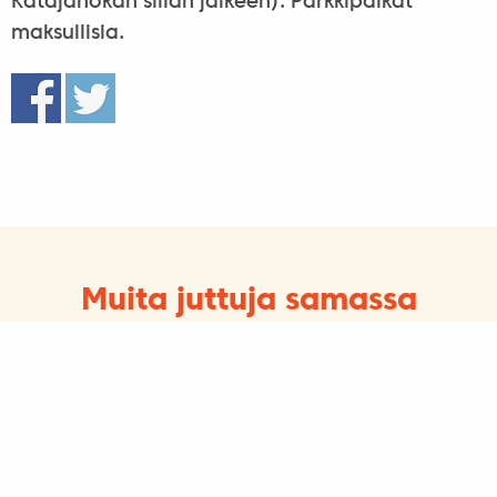
Katajanokan sillan jälkeen). Parkkipaikat
maksullisia.
Muita juttuja samassa
kategoriassa
Ajankohtaista, Yhteiskunta