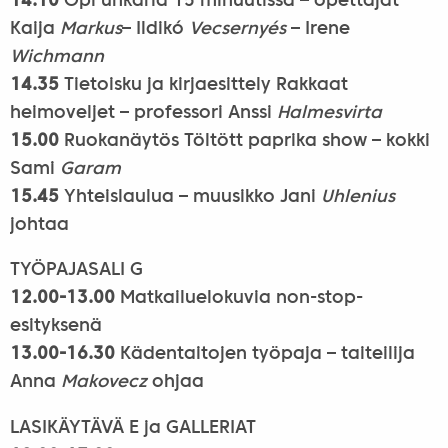
14.10
Opi unkaria 15 minuutissa – opettajat
Kaija
Markus
– Ildikó
Vecsernyés
– Irene
Wichmann
14.35
Tietoisku ja kirjaesittely Rakkaat
heimoveljet – professori Anssi
Halmesvirta
15.00
Ruokanäytös Töltött paprika show – kokki
Sami
Garam
15.45
Yhteislaulua – muusikko Jani
Uhlenius
johtaa
TYÖPAJASALI G
12.00-13.00
Matkailuelokuvia non-stop-
esityksenä
13.00-16.30
Kädentaitojen työpaja – taiteilija
Anna
Makovecz
ohjaa
LASIKÄYTÄVÄ E ja GALLERIAT