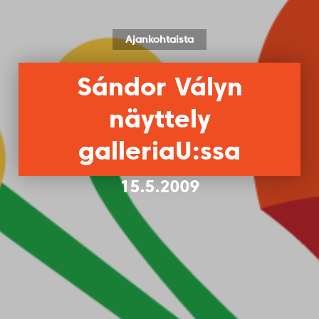
Ajankohtaista
Sándor Vályn
näyttely
galleriaU:ssa
15.5.2009