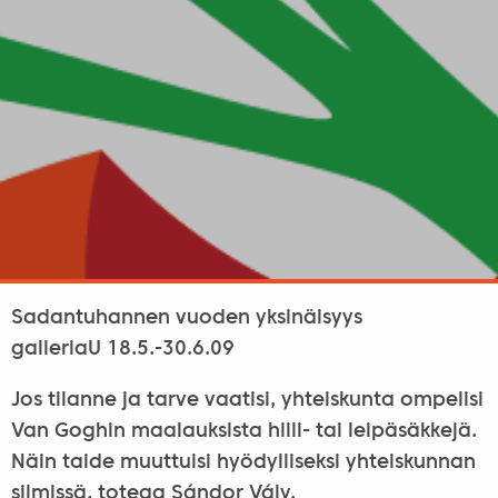
Sadantuhannen vuoden yksinäisyys
galleriaU 18.5.-30.6.09
Jos tilanne ja tarve vaatisi, yhteiskunta ompelisi
Van Goghin maalauksista hiili- tai leipäsäkkejä.
Näin taide muuttuisi hyödylliseksi yhteiskunnan
silmissä, toteaa Sándor Vály.