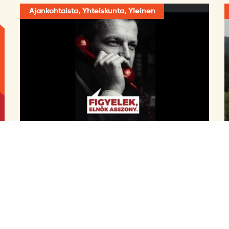
Ajankohtaista, Yhteiskunta, Yleinen
Mustamaalauskampanjat ja
sodalla pelottelu – vaalit
aseiden varjossa