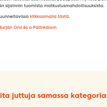
n sijainnin tuomista matkustusmahdollisuuksista.
kuunneltavissa
klikkaamalla tästä
.
Burján Orsi és a Pálinkálom
ita juttuja samassa kategoria