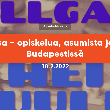
Ajankohtaista
a – opiskelua, asumista 
Budapestissä
18.2.2022