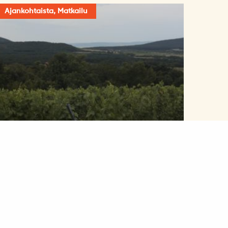
Ajankohtaista, Matkailu
Visit Hungary-
matkailutapahtuma 2.3.2026
klo 18-20 Rauhanasemalla
24.2.2026