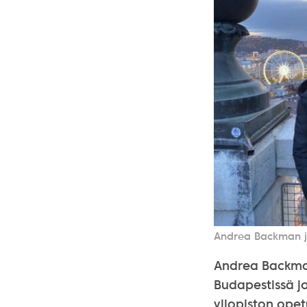
Andrea Backman 
Andrea Backma
Budapestissä j
yliopiston opet