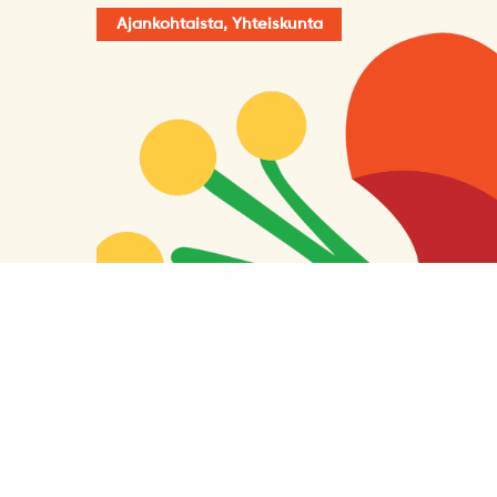
Ajankohtaista, Yhteiskunta
Voiko Péter Magyar hävitä
vaalit 2026?
1.4.2026