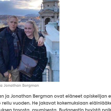
ja Jonathan Bergman
n ja Jonathan Bergman ovat eläneet opiskelijan 
o reilu vuoden. He jakavat kokemuksiaan eläinlääk
uksen tasosta, asumisesta, Budapestin hyvistä paik