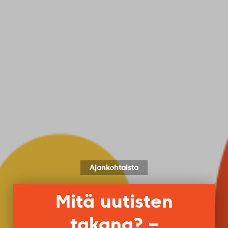
Ajankohtaista
Mitä uutisten
takana? –