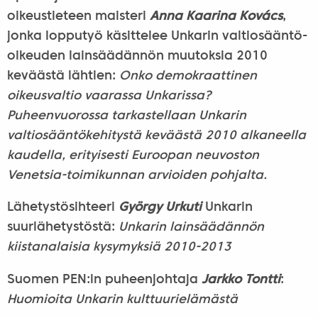
oikeustieteen maisteri
Anna Kaarina Kovács
,
jonka lopputyö käsittelee Unkarin valtiosääntö-
oikeuden lainsäädännön muutoksia 2010
keväästä lähtien:
Onko demokraattinen
oikeusvaltio vaarassa Unkarissa?
Puheenvuorossa tarkastellaan Unkarin
valtiosääntökehitystä keväästä 2010 alkaneella
kaudella, erityisesti Euroopan neuvoston
Venetsia-toimikunnan arvioiden pohjalta.
Lähetystösihteeri
György Urkuti
Unkarin
suurlähetystöstä:
Unkarin lainsäädännön
kiistanalaisia kysymyksiä 2010-2013
Suomen PEN:in puheenjohtaja
Jarkko Tontti
:
Huomioita Unkarin kulttuurielämästä