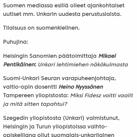
Suomen mediassa esillä olleet ajankohtaiset
uutiset mm. Unkarin uudesta perustuslaista.
Tilaisuus on suomenkielinen.
Puhujina:
Helsingin Sanomien päätoimittaja
Mikael
Pentikäinen
:
Unkari lehtimiehen näkökulmasta
Suomi-Unkari Seuran varapuheenjohtaja,
valtio-opin dosentti
Heino Nyyssönen
Tampereen yliopistosta:
Miksi Fidesz voitti vaalit
ja mitä sitten tapahtui?
Szegedin yliopistosta (Unkari) valmistunut,
Helsingin ja Turun yliopistoissa vaihto-
opiskelijana ollut suomalais-unkarilainen