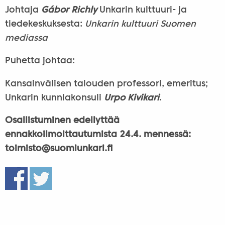
Johtaja
Gábor Richly
Unkarin kulttuuri- ja
tiedekeskuksesta:
Unkarin kulttuuri Suomen
mediassa
Puhetta johtaa:
Kansainvälisen talouden professori, emeritus;
Unkarin kunniakonsuli
Urpo Kivikari
.
Osallistuminen edellyttää
ennakkoilmoittautumista 24.4. mennessä:
toimisto@
suomiunkari.fi