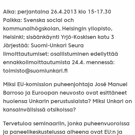
Aika: perjantaina 26.4.2013 klo 15-17.30
Paikka: Svenska social och
kommunalhögskolan, Helsingin yliopisto,
Helsinki; sisäänkäynti Yrjö-Koskisen katu 3
Järjestää: Suomi-Unkari Seura
Ilmoittautumiset: osallistuminen edellyttää
ennakkoilmoittautumista 24.4. mennessä:
toimisto@
suomiunkari.fi
Miksi EU-komission puheenjohtaja José Manuel
Barroso ja Euroopan neuvosto ovat esittäneet
huolensa Unkarin perustuslaista? Miksi Unkari on
kansainvälisissä otsikoissa?
Tervetuloa seminaariin, jonka puheenvuoroissa
ja paneelikeskustelussa aiheena ovat EU:n ja