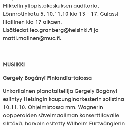
Mikkelin yliopistokeskuksen auditorio,
Lönnrotinkatu 5, 10.11.10 klo 13 – 17. Gulassi-
illallinen klo 17 alkaen.
Lisätiedot leo.granberg@
helsinki.fi ja
matti.malinen@
muc.fi.
MUSIIKKI
Gergely Bogányi Finlandia-talossa
Unkarilainen pianotaiteilija Gergely Bogányi
esiintyy Helsingin kaupunginorkesterin solistina
10.11.10. Ohjelmistossa mm. Wagnerin
oopperoiden sävelmaailman konserttilavalle
siirtävä, harvoin esitetty Wilhelm Furtwänglerin