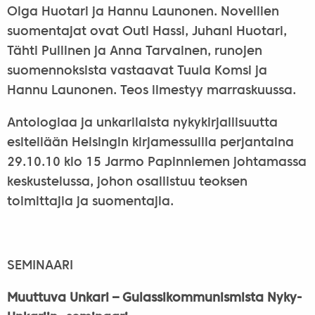
Olga Huotari ja Hannu Launonen. Novellien
suomentajat ovat Outi Hassi, Juhani Huotari,
Tähti Pullinen ja Anna Tarvainen, runojen
suomennoksista vastaavat Tuula Komsi ja
Hannu Launonen. Teos ilmestyy marraskuussa.
Antologiaa ja unkarilaista nykykirjallisuutta
esitellään Helsingin kirjamessuilla perjantaina
29.10.10 klo 15 Jarmo Papinniemen johtamassa
keskustelussa, johon osallistuu teoksen
toimittajia ja suomentajia.
SEMINAARI
Muuttuva Unkari – Gulassikommunismista Nyky-