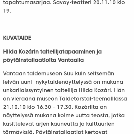
tapahtumasarjaa. Savoy-teatteri 20.11.10 klo
19.
KUVATAIDE
Hilda Kozárin taiteilijatapaaminen ja
pöytäinstallaatioita Vantaalla
Vantaan taidemuseon Suu kuin seitsemän
leivän uuni -nykytaidenäyttelyssä on mukana
unkarilaissyntyinen taiteilija Hilda Kozári. Hän
on vieraana museon Taidetorstai-teemaillassa
21.10.10 klo 16.30 – 17.30. Kozárilta on
näyttelyssä mukana kolme uutta teosta, jotka
käsittelevät arjen kauneutta ja kulttuurien
törmäyksiä. Pöytäinstallaatiot kertovat