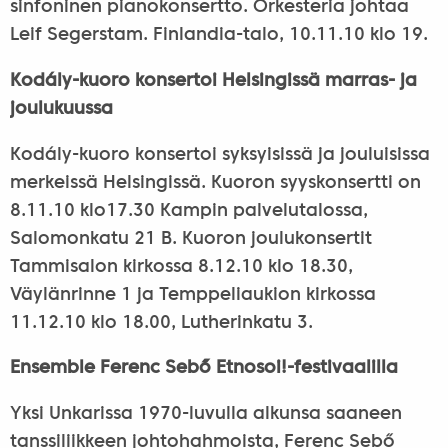
sinfoninen pianokonsertto. Orkesteria johtaa
Leif Segerstam. Finlandia-talo, 10.11.10 klo 19.
Kodály-kuoro konsertoi Helsingissä marras- ja
joulukuussa
Kodály-kuoro konsertoi syksyisissä ja jouluisissa
merkeissä Helsingissä. Kuoron syyskonsertti on
8.11.10 klo17.30 Kampin palvelutalossa,
Salomonkatu 21 B. Kuoron joulukonsertit
Tammisalon kirkossa 8.12.10 klo 18.30,
Väylänrinne 1 ja Temppeliaukion kirkossa
11.12.10 klo 18.00, Lutherinkatu 3.
Ensemble Ferenc Sebő Etnosoi!-festivaalilla
Yksi Unkarissa 1970-luvulla alkunsa saaneen
tanssiliikkeen johtohahmoista, Ferenc Sebő