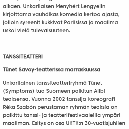
alkaen. Unkarilaisen Menyhért Lengyelin
kirjoittama vauhdikas komedia kertoo ajasta,
jolloin syreenit kukkivat Pariisissa ja maailma
uskoi vielä tulevaisuuteen.
TANSSITEATTERI
Tünet Savoy-teatterissa marraskuussa
Unkarilainen tanssiteatteriryhmä Tünet
(Symptoms) tuo Suomeen palkitun Alibi-
teoksensa. Vuonna 2002 tanssija-koreografi
Réka Szabón perustaman ryhmän teoksia on
palkittu tanssi- ja teatterifestivaaleilla ympäri
maailman. Esitys on osa UKTK:n 30-vuotisjuhlien