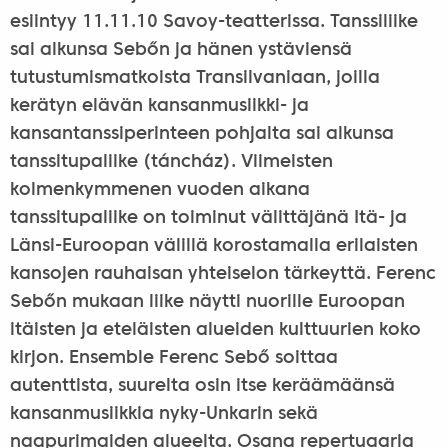
esiintyy 11.11.10 Savoy-teatterissa. Tanssiliike
sai alkunsa Sebőn ja hänen ystäviensä
tutustumismatkoista Transilvaniaan, joilla
kerätyn elävän kansanmusiikki- ja
kansantanssiperinteen pohjalta sai alkunsa
tanssitupaliike (táncház). Viimeisten
kolmenkymmenen vuoden aikana
tanssitupaliike on toiminut välittäjänä Itä- ja
Länsi-Euroopan välillä korostamalla erilaisten
kansojen rauhaisan yhteiselon tärkeyttä. Ferenc
Sebőn mukaan liike näytti nuorille Euroopan
itäisten ja eteläisten alueiden kulttuurien koko
kirjon. Ensemble Ferenc Sebő soittaa
autenttista, suurelta osin itse keräämäänsä
kansanmusiikkia nyky-Unkarin sekä
naapurimaiden alueelta. Osana repertuaaria