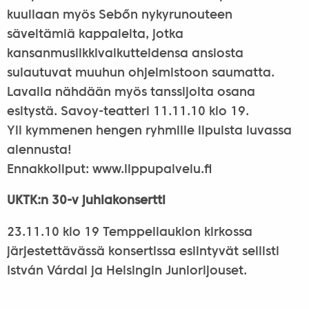
kuullaan myös Sebőn nykyrunouteen
säveltämiä kappaleita, jotka
kansanmusiikkivaikutteidensa ansiosta
sulautuvat muuhun ohjelmistoon saumatta.
Lavalla nähdään myös tanssijoita osana
esitystä. Savoy-teatteri 11.11.10 klo 19.
Yli kymmenen hengen ryhmille lipuista luvassa
alennusta!
Ennakkoliput: www.lippupalvelu.fi
UKTK:n 30-v juhlakonsertti
23.11.10 klo 19 Temppeliaukion kirkossa
järjestettävässä konsertissa esiintyvät sellisti
István Várdai ja Helsingin Juniorijouset.