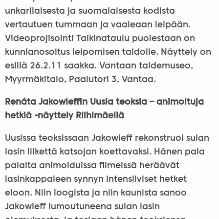
unkarilaisesta ja suomalaisesta kodista
vertautuen tummaan ja vaaleaan leipään.
Videoprojisointi Taikinataulu puolestaan on
kunnianosoitus leipomisen taidolle. Näyttely on
esillä 26.2.11 saakka. Vantaan taidemuseo,
Myyrmäkitalo, Paalutori 3, Vantaa.
Renáta Jakowleffin Uusia teoksia – animoituja
hetkiä -näyttely Riihimäellä
Uusissa teoksissaan Jakowleff rekonstruoi sulan
lasin liikettä katsojan koettavaksi. Hänen pala
palalta animoiduissa filmeissä heräävät
lasinkappaleen synnyn intensiiviset hetket
eloon. Niin loogista ja niin kaunista sanoo
Jakowleff lumoutuneena sulan lasin