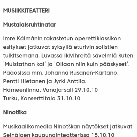
MUSIIKKITEATTERI
Mustalaisruhtinatar
Imre Kálmánin rakastetun operettiklassikon
esitykset jatkuvat syksyllä eturivin solistien
tulkitsemana. Luvassa ikivihreitä sävelmiä kuten
’Muistathan kai’ ja ’Ollaan niin kuin pääskyset’.
Pääosissa mm. Johanna Rusanen-Kartano,
Pentti Hietanen ja Jyrki Anttila.
Hämeenlinna, Vanaja-sali 29.10.10
Turku, Konserttitalo 31.10.10
Ninotška
Musikaalikomedia Ninotškan näytökset jatkuvat
Seinäjoen kaupunginteatterissa 15.10.10