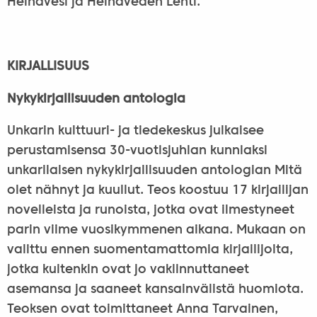
Heinävesi ja Heinäveden Lehti.
KIRJALLISUUS
Nykykirjallisuuden antologia
Unkarin kulttuuri- ja tiedekeskus julkaisee
perustamisensa 30-vuotisjuhlan kunniaksi
unkarilaisen nykykirjallisuuden antologian Mitä
olet nähnyt ja kuullut. Teos koostuu 17 kirjailijan
novelleista ja runoista, jotka ovat ilmestyneet
parin viime vuosikymmenen aikana. Mukaan on
valittu ennen suomentamattomia kirjailijoita,
jotka kuitenkin ovat jo vakiinnuttaneet
asemansa ja saaneet kansainvälistä huomiota.
Teoksen ovat toimittaneet Anna Tarvainen,