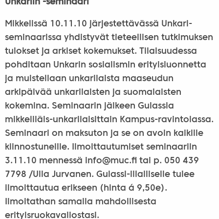
Unkariin -seminaari
Mikkelissä 10.11.10 järjestettävässä Unkari-
seminaarissa yhdistyvät tieteellisen tutkimuksen
tulokset ja arkiset kokemukset. Tilaisuudessa
pohditaan Unkarin sosialismin erityisluonnetta
ja muistellaan unkarilaista maaseudun
arkipäivää unkarilaisten ja suomalaisten
kokemina. Seminaarin jälkeen Gulassia
mikkeliläis-unkarilaisittain Kampus-ravintolassa.
Seminaari on maksuton ja se on avoin kaikille
kiinnostuneille. Ilmoittautumiset seminaariin
3.11.10 mennessä info@
muc.fi tai p. 050 439
7798 /Ulla Jurvanen. Gulassi-illalliselle tulee
ilmoittautua erikseen (hinta á 9,50e).
Ilmoitathan samalla mahdollisesta
erityisruokavaliostasi.