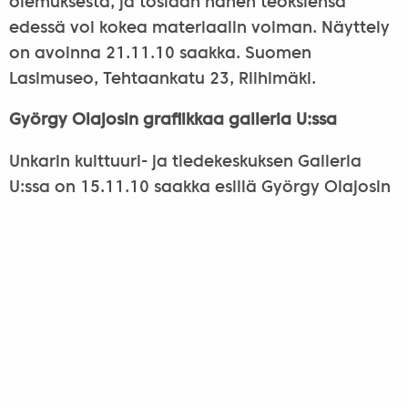
olemuksesta, ja tosiaan hänen teoksiensa
edessä voi kokea materiaalin voiman. Näyttely
on avoinna 21.11.10 saakka. Suomen
Lasimuseo, Tehtaankatu 23, Riihimäki.
György Olajosin grafiikkaa galleria U:ssa
Unkarin kulttuuri- ja tiedekeskuksen Galleria
U:ssa on 15.11.10 saakka esillä György Olajosin
grafiikan näyttely Verkko. Olajosin grafiikan
lähtökohtina ovat luonto ja arkipäivän
kokemukset. Toistuva aihe on sade ja mitä se
saa aikaan erilaisilla pinnoilla. Maalauksia ja
tekstiilitöitä. Galleria U, Kaisaniemenkatu 10,
Helsinki.