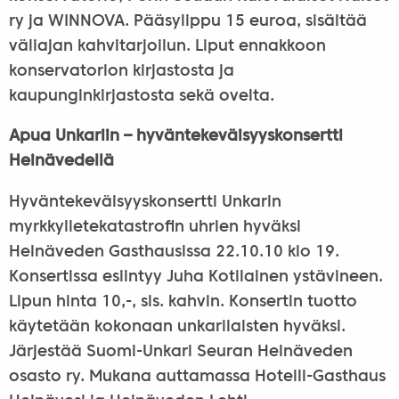
ry ja WINNOVA. Pääsylippu 15 euroa, sisältää
väliajan kahvitarjoilun. Liput ennakkoon
konservatorion kirjastosta ja
kaupunginkirjastosta sekä ovelta.
Apua Unkariin – hyväntekeväisyyskonsertti
Heinävedellä
Hyväntekeväisyyskonsertti Unkarin
myrkkylietekatastrofin uhrien hyväksi
Heinäveden Gasthausissa 22.10.10 klo 19.
Konsertissa esiintyy Juha Kotilainen ystävineen.
Lipun hinta 10,-, sis. kahvin. Konsertin tuotto
käytetään kokonaan unkarilaisten hyväksi.
Järjestää Suomi-Unkari Seuran Heinäveden
osasto ry. Mukana auttamassa Hotelli-Gasthaus