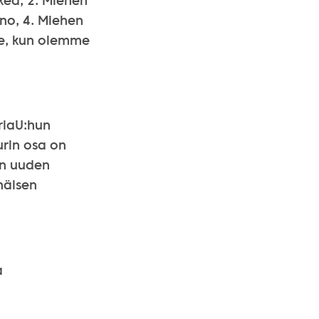
kea, 2. Miehen
no, 4. Miehen
me, kun olemme
eriaU:hun
urin osa on
in uuden
näisen
a