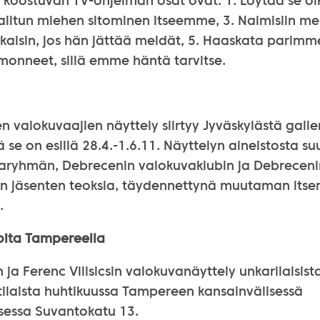
 koostuvan TV-ohjelman osat ovat: 1. Löytää se oi
litun miehen sitominen itseemme, 3. Naimisiin me
kaisin, jos hän jättää meidät, 5. Haaskata parim
monneet, sillä emme häntä tarvitse.
n valokuvaajien näyttely siirtyy Jyväskylästä gall
ä se on esillä 28.4.-1.6.11. Näyttelyn aineistosta su
ijaryhmän, Debrecenin valokuvaklubin ja Debrecen
n jäsenten teoksia, täydennettynä muutaman itse
.
noita Tampereella
n ja Ferenc Vilisicsin valokuvanäyttely unkarilaisist
ilaista huhtikuussa Tampereen kansainvälisessä
sessa Suvantokatu 13.