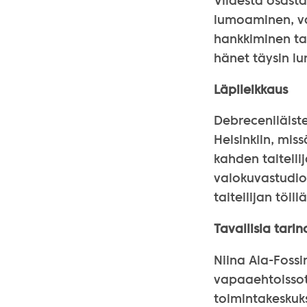
Viidestä osasta
lumoaminen, va
hankkiminen ta
hänet täysin lu
Läpileikkaus
Debreceniläiste
Helsinkiin, miss
kahden taiteil
valokuvastudio
taiteilijan töillä
Tavallisia tari
Niina Ala-Fossi
vapaaehtoissot
toimintakeskuk