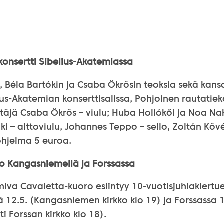
konsertti Sibelius-Akatemiassa
 Béla Bartókin ja Csaba Ökrösin teoksia sekä kans
ius-Akatemian konserttisalissa, Pohjoinen rautatieka
eltäjä Csaba Ökrös – viulu; Huba Hollókői ja Noa Nak
ki – alttoviulu, Johannes Teppo – sello, Zoltán Kövé
hjelma 5 euroa.
o Kangasniemellä ja Forssassa
iva Cavaletta-kuoro esiintyy 10-vuotisjuhlakiertu
 12.5. (Kangasniemen kirkko klo 19) ja Forssassa 1
i Forssan kirkko klo 18).