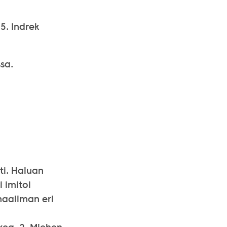
5. Indrek
sa.
ti. Haluan
 imitoi
maailman eri