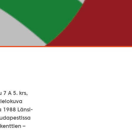
7 A 5. krs,
ielokuva
a 1988 Länsi-
Budapestissa
ykenttien –