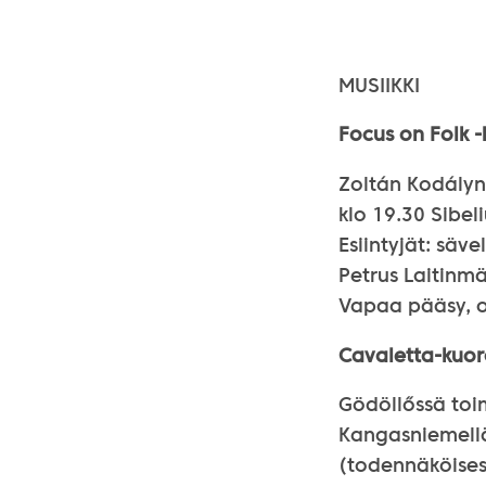
MUSIIKKI
Focus on Folk -
Zoltán Kodályn,
klo 19.30 Sibel
Esiintyjät: säv
Petrus Laitinmä
Vapaa pääsy, o
Cavaletta-kuor
Gödöllőssä toim
Kangasniemellä
(todennäköisest