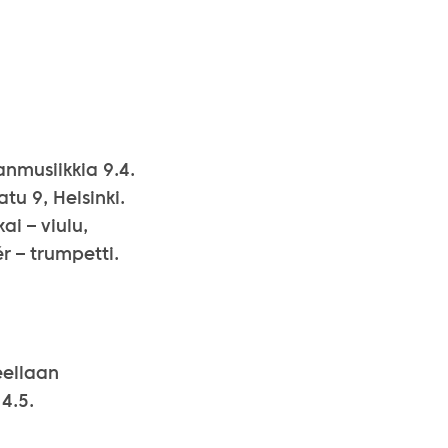
anmusiikkia 9.4.
tu 9, Helsinki.
ai – viulu,
r – trumpetti.
eellaan
4.5.