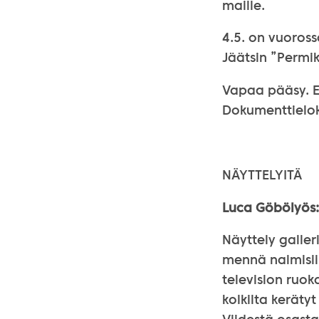
maille.
4.5. on vuoross
Jäätsin ”Permi
Vapaa pääsy. Es
Dokumenttieloku
NÄYTTELYITÄ
Luca Göbölyös:
Näyttely galler
mennä naimisiin
television ruo
kolkilta keräty