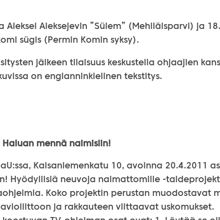
a Aleksei Aleksejevin ”Sülem” (Mehiläisparvi) ja 18.
komi sügis (Permin Komin syksy).
itysten jälkeen tilaisuus keskustella ohjaajien kans
vissa on englanninkielinen tekstitys.
 Haluan mennä naimisiin!
iaU:ssa, Kaisaniemenkatu 10, avoinna 20.4.2011 as
! Hyödyllisiä neuvoja naimattomille -taideprojekti
kaohjelmia. Koko projektin perustan muodostavat 
t avioliittoon ja rakkauteen viittaavat uskomukset.