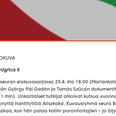
LOKUVA
grica II
 seuran elokuvasarjassa 20.4. klo 18.00 (Mariankatu 
ään György Pál Gadón ja Tamás Szűcsin dokumentt
51 min). Unkarilaiset tutkijat alkoivat kutsua vuonn
ynyttä hantityttöä Aliszkaksi. Kuvausryhmä seura 
iszkaa, kun hän palaa kotiin poronhoitajien – ja ölj