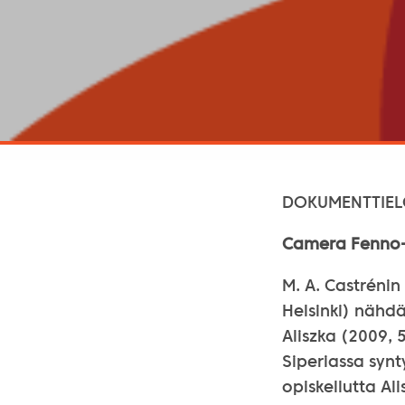
DOKUMENTTIE
Camera Fenno-U
M. A. Castrénin
Helsinki) nähd
Aliszka (2009, 
Siperiassa synt
opiskellutta Al