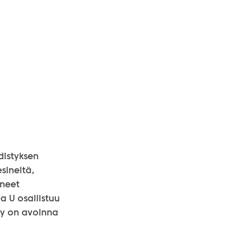
distyksen
sineitä,
ineet
a U osallistuu
ely on avoinna