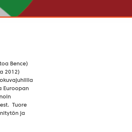
toa Bence)
ka 2012)
okuvajuhlilla
sa Euroopan
 noin
est. Tuore
nitytön ja