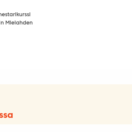
estarikurssi
iin Mielahden
ssa