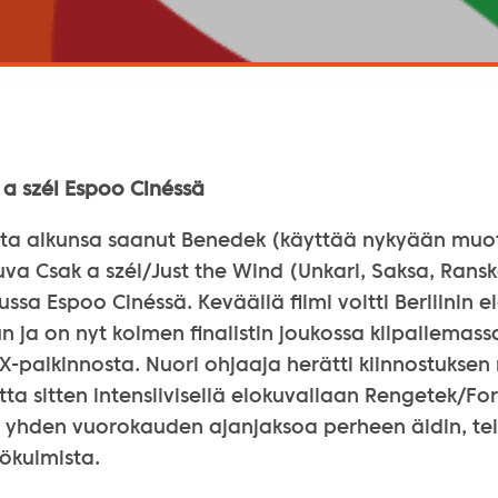
 a szél Espoo Cinéssä
ta alkunsa saanut Benedek (käyttää nykyään muo
uva Csak a szél/Just the Wind (Unkari, Saksa, Rans
sa Espoo Cinéssä. Keväällä filmi voitti Berliinin el
n ja on nyt kolmen finalistin joukossa kilpailemas
-palkinnosta. Nuori ohjaaja herätti kiinnostuksen
a sitten intensiivisellä elokuvallaan Rengetek/For
 yhden vuorokauden ajanjaksoa perheen äidin, tei
ökulmista.