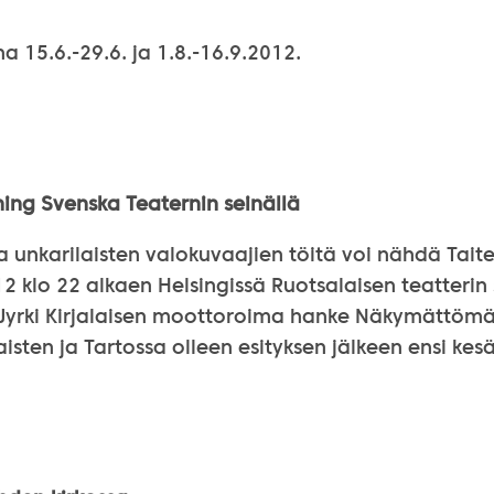
a 15.6.-29.6. ja 1.8.-16.9.2012.
ing Svenska Teaternin seinällä
a unkarilaisten valokuvaajien töitä voi nähdä Tait
12 klo 22 alkaen Helsingissä Ruotsalaisen teatterin
. Jyrki Kirjalaisen moottoroima hanke Näkymättöm
sten ja Tartossa olleen esityksen jälkeen ensi kes