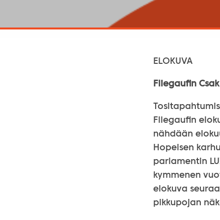
ELOKUVA
Fliegaufin Csak
Tositapahtumis
Fliegaufin elok
nähdään elokuus
Hopeisen karhu
parlamentin LUX
kymmenen vuott
elokuva seuraa
pikkupojan näk