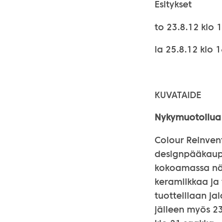
Esitykset
to 23.8.12 klo 
la 25.8.12 klo 
KUVATAIDE
Nykymuotoilua 
Colour Reinvent
designpääkaupu
kokoamassa näyt
keramiikkaa ja 
tuotteillaan ja
jälleen myös 23