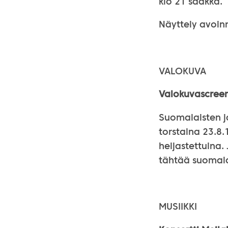
klo 21 saakka.
Näyttely avoinn
VALOKUVA
Valokuvascreen
Suomalaisten j
torstaina 23.8.
heijastettuina
tähtää suomalai
MUSIIKKI