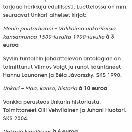
tarjoaa herkkuja edullisesti. Luettelossa on mm.
seuraavat Unkari-aiheiset kirjat:
Menin puutarhaani – Valikoima unkarilaisia
kansanrunoa 1500-luvulta 1900-luvulle
à 3
euroa
Syviin tuntoihin johdattelevan antologian on
toimittanut Vilmos Voigt ja runot kääntäneet
Hannu Launonen ja Béla Jávorszky. SKS 1990.
Unkari – Maa, kansa, historia
à 10 euroa
Vankka perusteos Unkarin historiasta.
Toimittaneet Olli Vehviläinen ja Juhani Huotari.
SKS 2004.