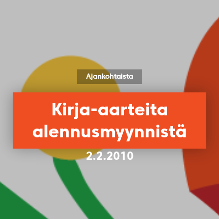
Ajankohtaista
Kirja-aarteita
alennusmyynnistä
2.2.2010