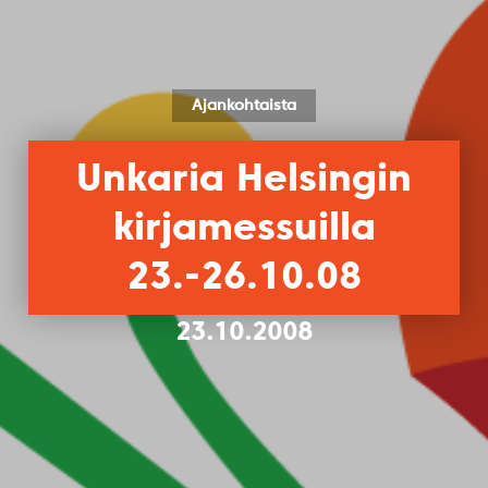
Ajankohtaista
Unkaria Helsingin
kirjamessuilla
23.-26.10.08
23.10.2008