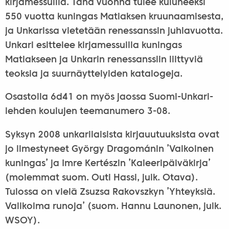
kirjamessuilla. Tänä vuonna tulee kuluneeksi
550 vuotta kuningas Matiaksen kruunaamisesta,
ja Unkarissa vietetään renessanssin juhlavuotta.
Unkari esittelee kirjamessuilla kuningas
Matiakseen ja Unkarin renessanssiin liittyviä
teoksia ja suurnäyttelyiden katalogeja.
Osastolla 6d41 on myös jaossa Suomi-Unkari-
lehden koulujen teemanumero 3-08.
Syksyn 2008 unkarilaisista kirjauutuuksista ovat
jo ilmestyneet György Dragománin ’Valkoinen
kuningas’ ja Imre Kertészin ’Kaleeripäiväkirja’
(molemmat suom. Outi Hassi, julk. Otava).
Tulossa on vielä Zsuzsa Rakovszkyn ’Yhteyksiä.
Valikoima runoja’ (suom. Hannu Launonen, julk.
WSOY).