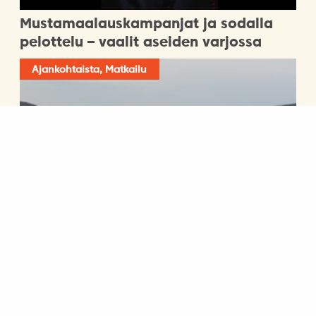
Mustamaalauskampanjat ja sodalla
pelottelu – vaalit aseiden varjossa
Ajankohtaista, Matkailu
Visit Hungary-matkailutapahtuma
2.3.2026 klo 18-20 Rauhanasemalla
24.2.2026