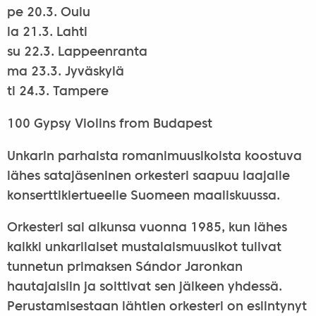
pe 20.3. Oulu
la 21.3. Lahti
su 22.3. Lappeenranta
ma 23.3. Jyväskylä
ti 24.3. Tampere
100 Gypsy Violins from Budapest
Unkarin parhaista romanimuusikoista koostuva
lähes satajäseninen orkesteri saapuu laajalle
konserttikiertueelle Suomeen maaliskuussa.
Orkesteri sai alkunsa vuonna 1985, kun lähes
kaikki unkarilaiset mustalaismuusikot tulivat
tunnetun primaksen Sándor Jaronkan
hautajaisiin ja soittivat sen jälkeen yhdessä.
Perustamisestaan lähtien orkesteri on esiintynyt