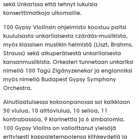
sekä Unkarissa että tehnyt lukuisia
konserttimatkoja ulkomaille.
100 Gypsy Violinsin ohjelmisto koostuu paitsi
kuuluisasta unkarilaisesta czárdás-musiikista,
myös klassisen musiikin helmistä (Liszt, Brahms,
Strauss) sekä alkuperäisestä unkarilaisesta
kansanmusiikista. Orkesteri tunnetaan unkariksi
nimellä 100 Tagú Zigányzenekar ja englanniksi
myös nimellä Budapest Gypsy Symphony
Orchestra.
Ainutlaatuisessa kokoonpanossa soi kaikkiaan
50 viulua, 10 alttoviulua, 10 selloa, 11
kontrabassoa, 9 klarinettia ja 6 simbalomia.
100 Gypsy Violins on valloittanut yleisöjä
erityisesti kappaletempojensa kiihkeydellä ja