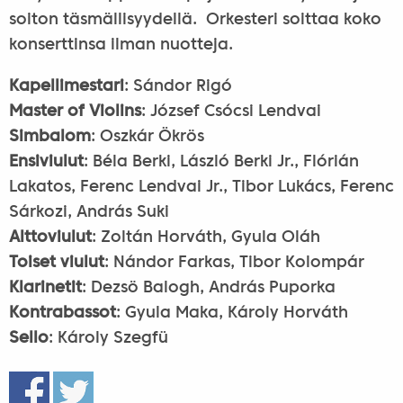
soiton täsmällisyydellä. Orkesteri soittaa koko
konserttinsa ilman nuotteja.
Kapellimestari
: Sándor Rigó
Master of Violins
: József Csócsi Lendvai
Simbalom
: Oszkár Ökrös
Ensiviulut
: Béla Berki, László Berki Jr., Flórián
Lakatos, Ferenc Lendvai Jr., Tibor Lukács, Ferenc
Sárkozi, András Suki
Alttoviulut
: Zoltán Horváth, Gyula Oláh
Toiset viulut
: Nándor Farkas, Tibor Kolompár
Klarinetit
: Dezsö Balogh, András Puporka
Kontrabassot
: Gyula Maka, Károly Horváth
Sello
: Károly Szegfü