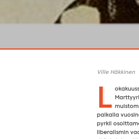
Ville Häkkinen
L
okakuuss
Marttyyr
muistome
paikalla vuosin
pyrkii osoitta
liberalismin va