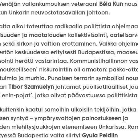
n Venäjän vallankumouksen veteraani
Béla Kun
nous
etun Unkarin neuvostotasavallan johtoon.
ta alkoi toteuttaa radikaalia poliittista ohjelmaa
llisuuden ja maatalouden kollektivisointi, aatelisar
sekä kirkon ja valtion erottaminen. Vaikka ohjelm
stön keskuudessa erityisesti Budapestissa, maase
sointi herätti vastarintaa. Kommunistihallinnon va
oukselliseen’ niskurointiin oli armoton: pakko-ott
uimia ja murhia. Punaisen terrorin symboliksi nou
ari
Tibor Szamuelyn
johtamat puolisotilaalliset jou
Lenin-pojat’, jotka olivat päävastuussa poliittisist
uitenkin kaatui samoihin ulkoisiin tekijöihin, jotka 
sen syntyä – ympärysvaltojen painostukseen ja
iden miehitysjoukkojen etenemiseen Unkarissa. R
yessä Budapestia valta siirtyi
Gyula Peidlin