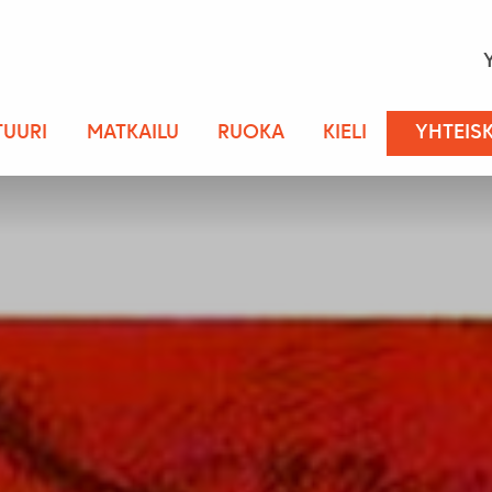
TUURI
MATKAILU
RUOKA
KIELI
YHTEIS