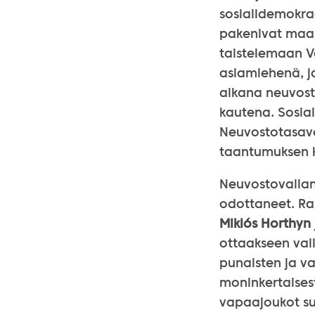
sosialidemokraat
pakenivat maast
taistelemaan V
asiamiehenä, ja
aikana neuvost
kautena. Sosial
Neuvostotasava
taantumuksen k
Neuvostovallan 
odottaneet. Ra
Miklós Horthyn
ottaakseen vall
punaisten ja va
moninkertaisesti
vapaajoukot suo