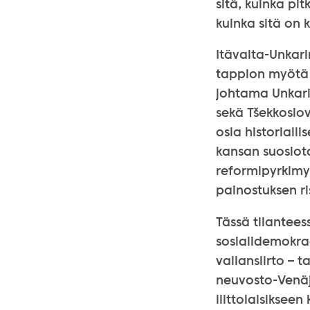
sitä, kuinka pi
kuinka sitä on 
Itävalta-Unkar
tappion myötä 
johtama Unkarin
sekä Tšekkoslov
osia historiall
kansan suosiot
reformipyrkimy
painostuksen ri
Tässä tilanteess
sosialidemokra
vallansiirto – 
neuvosto-Venäjä
liittolaisiksee