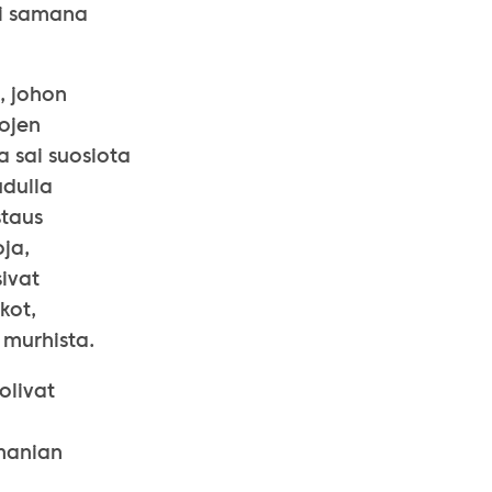
i samana
, johon
vojen
a sai suosiota
udulla
staus
oja,
sivat
kot,
a murhista.
olivat
omanian