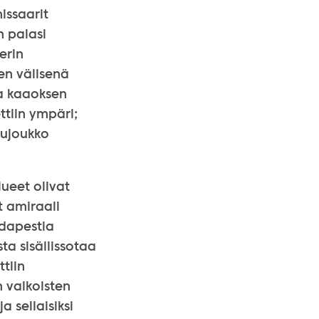
missaarit
n palasi
erin
en välisenä
ja kaaoksen
ttiin ympäri;
tujoukko
lueet olivat
 amiraali
udapestia
ta sisällissotaa
ttiin
n valkoisten
 sellaisiksi