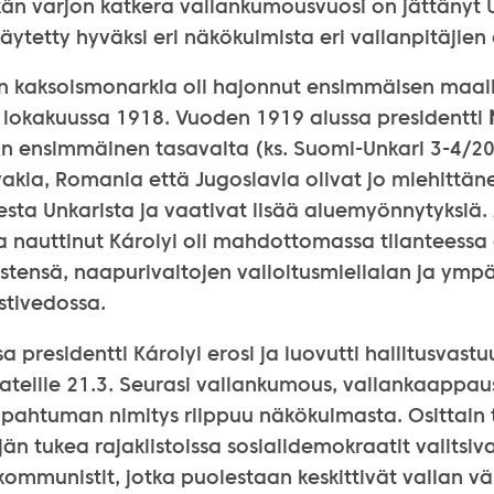
tkän varjon katkera vallankumousvuosi on jättänyt U
käytetty hyväksi eri näkökulmista eri vallanpitäjien
in kaksoismonarkia oli hajonnut ensimmäisen ma
lokakuussa 1918. Vuoden 1919 alussa presidentti
 ensimmäinen tasavalta (ks. Suomi-Unkari 3-4/2018
akia, Romania että Jugoslavia olivat jo miehittän
isesta Unkarista ja vaativat lisää aluemyönnytyksiä.
a nauttinut Károlyi oli mahdottomassa tilanteessa
stensä, naapurivaltojen valloitusmielialan ja ymp
stivedossa.
a presidentti Károlyi erosi ja luovutti hallitusvast
ateille 21.3. Seurasi vallankumous, vallankaappaus
tapahtuman nimitys riippuu näkökulmasta. Osittain 
n tukea rajakiistoissa sosialidemokraatit valitsiv
n kommunistit, jotka puolestaan keskittivät vallan vä