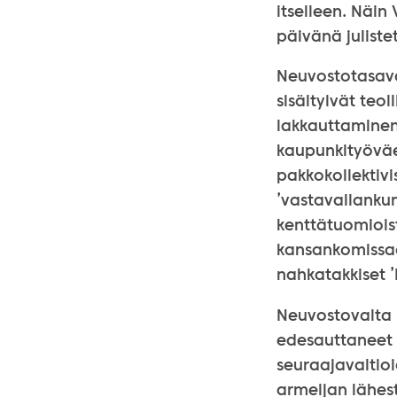
itselleen. Näi
päivänä julist
Neuvostotasaval
sisältyivät teo
lakkauttaminen 
kaupunkityöväe
pakkokollektivi
’vastavallankum
kenttätuomioist
kansankomissa
nahkatakkiset ’
Neuvostovalta k
edesauttaneet 
seuraajavaltio
armeijan lähest