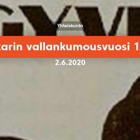
Yhteiskunta
arin vallankumousvuosi 
2.6.2020