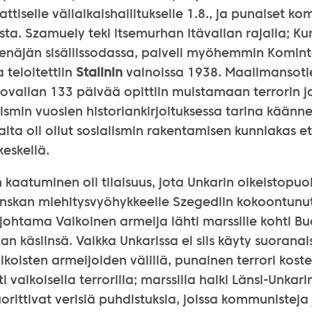
tiselle väliaikaishallitukselle 1.8., ja punaiset ko
a. Szamuely teki itsemurhan Itävallan rajalla; Ku
enäjän sisällissodassa, palveli myöhemmin Komint
 teloitettiin
Stalinin
vainoissa 1938. Maailmansoti
ovallan 133 päivää opittiin muistamaan terrorin 
ismin vuosien historiankirjoituksessa tarina käänne
lta oli ollut sosialismin rakentamisen kunniakas e
eskellä.
kaatuminen oli tilaisuus, jota Unkarin oikeistopuo
nskan miehitysvyöhykkeelle Szegediin kokoontunut
johtama Valkoinen armeija lähti marssille kohti B
an käsiinsä. Vaikka Unkarissa ei siis käyty suoranais
lkoisten armeijoiden välillä, punainen terrori koste
 valkoisella terrorilla; marssilla halki Länsi-Unkari
rittivat verisiä puhdistuksia, joissa kommunisteja ja