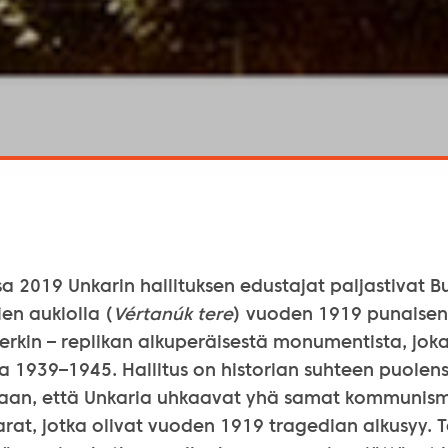
a 2019 Unkarin hallituksen edustajat paljastivat 
ien aukiolla (
Vértanúk tere
) vuoden 1919 punaisen 
rkin – replikan alkuperäisestä monumentista, joka
a 1939–1945. Hallitus on historian suhteen puolens
maan, että Unkaria uhkaavat yhä samat kommunism
arat, jotka olivat vuoden 1919 tragedian alkusyy.