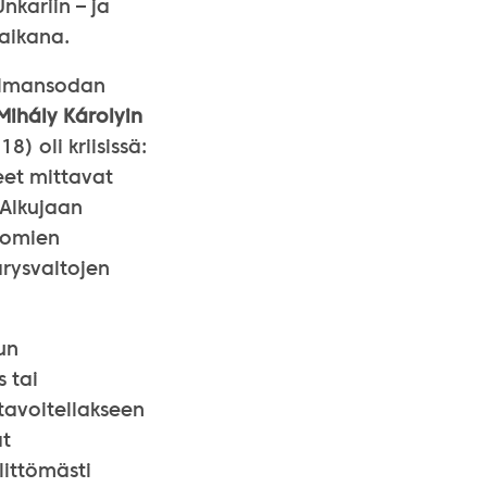
nkariin – ja
 aikana.
ailmansodan
Mihály Károlyin
) oli kriisissä:
eet mittavat
 Alkujaan
 omien
ärysvaltojen
uun
 tai
tavoitellakseen
at
littömästi