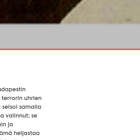
Budapestin
terrorin uhrien
 seisoi samalla
a valinnut; se
in ja
 Tämä heijastaa