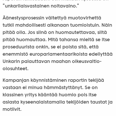
”unkarilaisvastainen noitavaino.”
Äänestysprosessin väitettyä muotovirhettä
tutkii mahdollisesti aikanaan tuomioistuin. Näin
pitää olla. Jos siinä on huomautettavaa, siitä
pitää huomauttaa. Mitä tahansa mieltä se itse
proseduurista onkin, se ei poista sitä, että
enemmistö europarlamentaarikoista edellyttää
Unkarin palauttavan maahan oikeusvaltio-
olosuhteet.
Kampanjan käynnistäminen raportin tekijää
vastaan ei minua hämmästyttänyt. Se on
klassinen yritys kääntää huomio pois itse
asiasta kyseenalaistamalla tekijöiden taustat ja
motiivit.