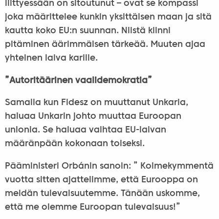
liittyessään on sitoutunut – ovat se kompassi
joka määrittelee kunkin yksittäisen maan ja sitä
kautta koko EU:n suunnan. Niistä kiinni
pitäminen äärimmäisen tärkeää. Muuten ajaa
yhteinen laiva karille.
”Autoritäärinen vaalidemokratia”
Samalla kun Fidesz on muuttanut Unkaria,
haluaa Unkarin johto muuttaa Euroopan
unionia. Se haluaa vaihtaa EU-laivan
määränpään kokonaan toiseksi.
Pääministeri Orbánin sanoin: ” Kolmekymmentä
vuotta sitten ajattelimme, että Eurooppa on
meidän tulevaisuutemme. Tänään uskomme,
että me olemme Euroopan tulevaisuus!”