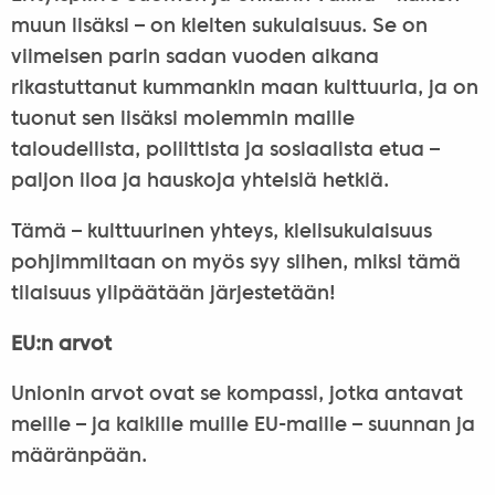
muun lisäksi – on kielten sukulaisuus. Se on
viimeisen parin sadan vuoden aikana
rikastuttanut kummankin maan kulttuuria, ja on
tuonut sen lisäksi molemmin maille
taloudellista, poliittista ja sosiaalista etua –
paljon iloa ja hauskoja yhteisiä hetkiä.
Tämä – kulttuurinen yhteys, kielisukulaisuus
pohjimmiltaan on myös syy siihen, miksi tämä
tilaisuus ylipäätään järjestetään!
EU:n arvot
Unionin arvot ovat se kompassi, jotka antavat
meille – ja kaikille muille EU-maille – suunnan ja
määränpään.