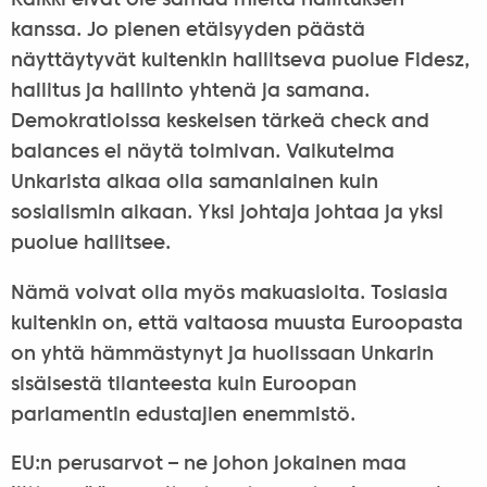
Kaikki eivät ole samaa mieltä hallituksen
kanssa. Jo pienen etäisyyden päästä
näyttäytyvät kuitenkin hallitseva puolue Fidesz,
hallitus ja hallinto yhtenä ja samana.
Demokratioissa keskeisen tärkeä check and
balances ei näytä toimivan. Vaikutelma
Unkarista alkaa olla samanlainen kuin
sosialismin aikaan. Yksi johtaja johtaa ja yksi
puolue hallitsee.
Nämä voivat olla myös makuasioita. Tosiasia
kuitenkin on, että valtaosa muusta Euroopasta
on yhtä hämmästynyt ja huolissaan Unkarin
sisäisestä tilanteesta kuin Euroopan
parlamentin edustajien enemmistö.
EU:n perusarvot – ne johon jokainen maa