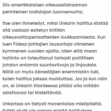
Siis amerikkalaisen oikeussalidraaman
perinteinen todistajan luonnemurha.
Itse olen ihmetellyt, miksi Unkarin hallitus kiistää
sitä vastaan esitetyn kritiikin
oikeusvaltioperiaatteiden loukkaamisesta. Kun
luen Fidesz-johtajien lausuntoja viimeisen
kymmenen vuoden ajalta, näen että maan
hallinto on toteuttanut tarkasti poliittisen
johdon antamia suuntaviivoja ja linjauksia.
Niillä on myös äänestäjien enemmistön tuki,
kuten hallitus jaksaa muistuttaa. Jos ja kun näin
on, ei Unkarin tilanteessa pitäisi olla mitään
salattavaa tai kiistettävää.
Unkarissa on tietysti monenlaisia mielipiteitä.