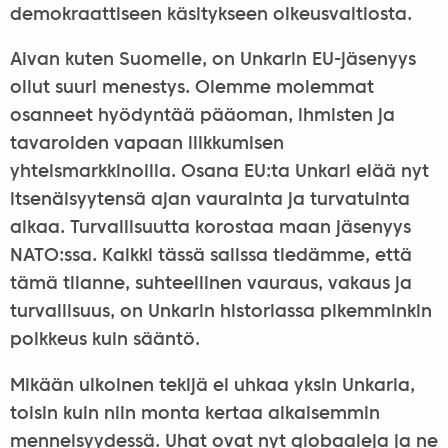
demokraattiseen käsitykseen oikeusvaltiosta.
Aivan kuten Suomelle, on Unkarin EU-jäsenyys
ollut suuri menestys. Olemme molemmat
osanneet hyödyntää pääoman, ihmisten ja
tavaroiden vapaan liikkumisen
yhteismarkkinoilla. Osana EU:ta Unkari elää nyt
itsenäisyytensä ajan vaurainta ja turvatuinta
aikaa. Turvallisuutta korostaa maan jäsenyys
NATO:ssa. Kaikki tässä salissa tiedämme, että
tämä tilanne, suhteellinen vauraus, vakaus ja
turvallisuus, on Unkarin historiassa pikemminkin
poikkeus kuin sääntö.
Mikään ulkoinen tekijä ei uhkaa yksin Unkaria,
toisin kuin niin monta kertaa aikaisemmin
menneisyydessä. Uhat ovat nyt globaaleja ja ne