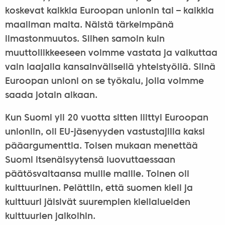
koskevat kaikkia Euroopan unionin tai – kaikkia
maailman maita. Näistä tärkeimpänä
ilmastonmuutos. Siihen samoin kuin
muuttoliikkeeseen voimme vastata ja vaikuttaa
vain laajalla kansainvälisellä yhteistyöllä. Siinä
Euroopan unioni on se työkalu, jolla voimme
saada jotain aikaan.
Kun Suomi yli 20 vuotta sitten liittyi Euroopan
unioniin, oli EU-jäsenyyden vastustajilla kaksi
pääargumenttia. Toisen mukaan menettää
Suomi itsenäisyytensä luovuttaessaan
päätösvaltaansa muille maille. Toinen oli
kulttuurinen. Pelättiin, että suomen kieli ja
kulttuuri jäisivät suurempien kielialueiden
kulttuurien jalkoihin.