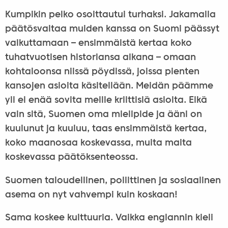
Kumpikin pelko osoittautui turhaksi. Jakamalla
päätösvaltaa muiden kanssa on Suomi päässyt
vaikuttamaan – ensimmäistä kertaa koko
tuhatvuotisen historiansa aikana – omaan
kohtaloonsa niissä pöydissä, joissa pienten
kansojen asioita käsitellään. Meidän päämme
yli ei enää sovita meille kriittisiä asioita. Eikä
vain sitä, Suomen oma mielipide ja ääni on
kuulunut ja kuuluu, taas ensimmäistä kertaa,
koko maanosaa koskevassa, muita maita
koskevassa päätöksenteossa.
Suomen taloudellinen, poliittinen ja sosiaalinen
asema on nyt vahvempi kuin koskaan!
Sama koskee kulttuuria. Vaikka englannin kieli