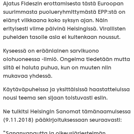
Ajatus Fideszin erottamisesta tästä Euroopan
suurimmasta puolueryhmittymästä EPP:stä on
elänyt vilkkaana koko syksyn ajan. Näin
erityisesti viime päivinä Helsingissä. Virallisten
puheiden tasolle asia ei kuitenkaan noussut.
Kyseessä on eräänlainen sarvikuono
olohuoneessa -ilmiö. Ongelma tiedetään mutta
siitä ei haluta puhua, kun on muuten niin
mukavaa yhdessä.
Käytäväpuheissa ja yksittäisissä haastatteluissa
nousi teema sen sijaan toistuvasti esiin.
Ne tulkitsi Helsingin Sanomat tämänaamuisessa
(9.11.2018) pääkirjoituksessaan seuraavasti:
”Sananvapautta ja oikeusjärjestelmän