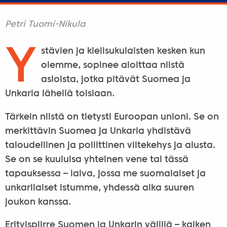
Petri Tuomi-Nikula
Y
stävien ja kielisukulaisten kesken kun
olemme, sopinee aloittaa niistä
asioista, jotka pitävät Suomea ja
Unkaria lähellä toisiaan.
Tärkein niistä on tietysti Euroopan unioni. Se on
merkittävin Suomea ja Unkaria yhdistävä
taloudellinen ja poliittinen viitekehys ja alusta.
Se on se kuuluisa yhteinen vene tai tässä
tapauksessa – laiva, jossa me suomalaiset ja
unkarilaiset istumme, yhdessä aika suuren
joukon kanssa.
Erityispiirre Suomen ja Unkarin välillä – kaiken