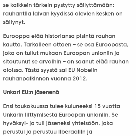
se kaikkein tärkein pystytty säilyttämään:
rauhantila laivan kyydissä olevien kesken on
säilynyt.
Eurooppa elää historiansa pisintä rauhan
kautta. Tarkalleen ottaen – se osa Euroopasta,
joka on tullut mukaan Euroopan unioniin ja
sitoutunut se arvoihin – on saanut elää rauhan
oloissa. Tästä syystä sai EU Nobelin
rauhanpalkinnon vuonna 2012.
Unkari EU:n jäsenenä
Ensi toukokuussa tulee kuluneeksi 15 vuotta
Unkarin liittymisestä Euroopan unioniin. Se
hyväksyi- ja tuli jäseneksi yhteisöön, joka
perustui ja perustuu liberaaliin ja