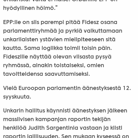
hyödyllinen hölmö.”
EPP:lle on siis parempi pitää Fidesz osana
parlamenttiryhmää ja pyrkiä vaikuttamaan
unkarilaisten ystävien mielipiteeseen sitä
kautta. Sama logiikka toimii toisin päin.
Fideszille näyttää olevan viisasta pysyä
ryhmässä, ainakin toistaiseksi, omien
tavoitteidensa saavuttamiseksi.
Vielä Euroopan parlamentin äänestyksestä 12.
syyskuuta.
Unkarin hallitus käynnisti äänestyksen jälkeen
massiivisen kampanjan raportin tekijän
henkilöä Judith Sargentinia vastaan ja kiisti
raportin laillisuuden. Sen mukaan kyseessä on