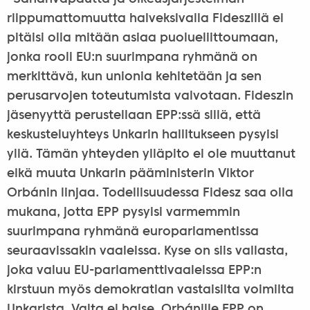
riippumattomuutta halveksivalla Fideszillä ei
pitäisi olla mitään asiaa puolueliittoumaan,
jonka rooli EU:n suurimpana ryhmänä on
merkittävä, kun unionia kehitetään ja sen
perusarvojen toteutumista valvotaan. Fideszin
jäsenyyttä perustellaan EPP:ssä sillä, että
keskusteluyhteys Unkarin hallitukseen pysyisi
yllä. Tämän yhteyden ylläpito ei ole muuttanut
eikä muuta Unkarin pääministerin Viktor
Orbánin linjaa. Todellisuudessa Fidesz saa olla
mukana, jotta EPP pysyisi varmemmin
suurimpana ryhmänä europarlamentissa
seuraavissakin vaaleissa. Kyse on siis vallasta,
joka valuu EU-parlamenttivaaleissa EPP:n
kirstuun myös demokratian vastaisilta voimilta
Unkarista. Valta ei haise. Orbánille EPP on