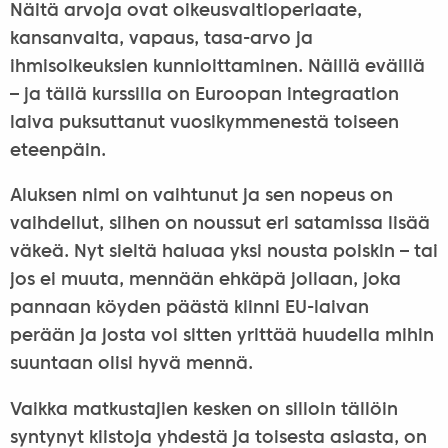
Näitä arvoja ovat oikeusvaltioperiaate,
kansanvalta, vapaus, tasa-arvo ja
ihmisoikeuksien kunnioittaminen. Näillä eväillä
– ja tällä kurssilla on Euroopan integraation
laiva puksuttanut vuosikymmenestä toiseen
eteenpäin.
Aluksen nimi on vaihtunut ja sen nopeus on
vaihdellut, siihen on noussut eri satamissa lisää
väkeä. Nyt sieltä haluaa yksi nousta poiskin – tai
jos ei muuta, mennään ehkäpä jollaan, joka
pannaan köyden päästä kiinni EU-laivan
perään ja josta voi sitten yrittää huudella mihin
suuntaan olisi hyvä mennä.
Vaikka matkustajien kesken on silloin tällöin
syntynyt kiistoja yhdestä ja toisesta asiasta, on