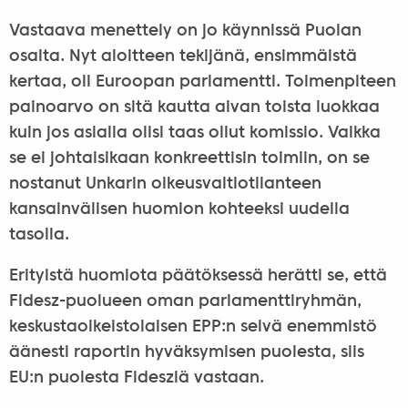
Vastaava menettely on jo käynnissä Puolan
osalta. Nyt aloitteen tekijänä, ensimmäistä
kertaa, oli Euroopan parlamentti. Toimenpiteen
painoarvo on sitä kautta aivan toista luokkaa
kuin jos asialla olisi taas ollut komissio. Vaikka
se ei johtaisikaan konkreettisin toimiin, on se
nostanut Unkarin oikeusvaltiotilanteen
kansainvälisen huomion kohteeksi uudella
tasolla.
Erityistä huomiota päätöksessä herätti se, että
Fidesz-puolueen oman parlamenttiryhmän,
keskustaoikeistolaisen EPP:n selvä enemmistö
äänesti raportin hyväksymisen puolesta, siis
EU:n puolesta Fidesziä vastaan.