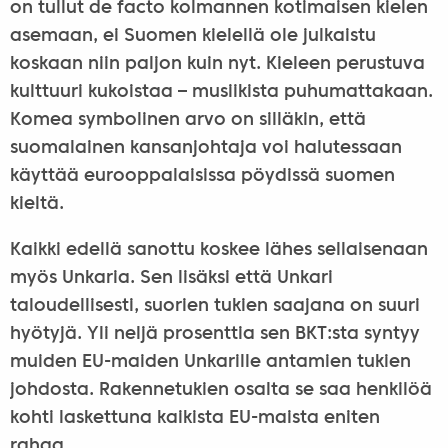
on tullut de facto kolmannen kotimaisen kielen
asemaan, ei Suomen kielellä ole julkaistu
koskaan niin paljon kuin nyt. Kieleen perustuva
kulttuuri kukoistaa – musiikista puhumattakaan.
Komea symbolinen arvo on silläkin, että
suomalainen kansanjohtaja voi halutessaan
käyttää eurooppalaisissa pöydissä suomen
kieltä.
Kaikki edellä sanottu koskee lähes sellaisenaan
myös Unkaria. Sen lisäksi että Unkari
taloudellisesti, suorien tukien saajana on suuri
hyötyjä. Yli neljä prosenttia sen BKT:sta syntyy
muiden EU-maiden Unkarille antamien tukien
johdosta. Rakennetukien osalta se saa henkilöä
kohti laskettuna kaikista EU-maista eniten
rahaa.