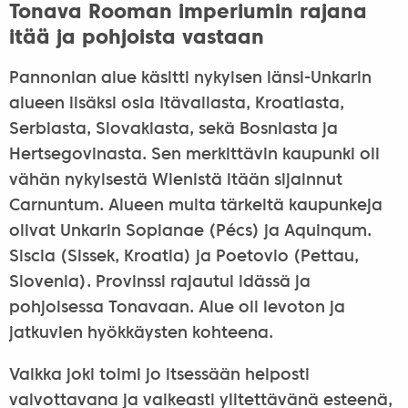
Tonava Rooman imperiumin rajana
itää ja pohjoista vastaan
Pannonian alue käsitti nykyisen länsi-Unkarin
alueen lisäksi osia Itävallasta, Kroatiasta,
Serbiasta, Slovakiasta, sekä Bosniasta ja
Hertsegovinasta. Sen merkittävin kaupunki oli
vähän nykyisestä Wienistä itään sijainnut
Carnuntum. Alueen muita tärkeitä kaupunkeja
olivat Unkarin Sopianae (Pécs) ja Aquinqum.
Siscia (Sissek, Kroatia) ja Poetovio (Pettau,
Slovenia). Provinssi rajautui idässä ja
pohjoisessa Tonavaan. Alue oli levoton ja
jatkuvien hyökkäysten kohteena.
Vaikka joki toimi jo itsessään helposti
valvottavana ja vaikeasti ylitettävänä esteenä,