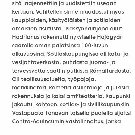
sitä laajennettiin ja uudistettiin useaan
kertaan. Vähitellen sinne muodostui myös
kauppiaiden, käsityöläisten ja sotilaiden
omaisten asutusta. Käskynhaltijana ollut
Hadrianus rakennutti nykyiselle Hajógyár-
saarelle oman palatsinsa 100-luvun
alkuvuosina. Sotilaskaupungissa oli katu- ja
vesijohtoverkosto, puhdasta juoma- ja
terveysvettä saatiin putkista Rómaifürdöstä.
Oli teollisuusalueita, työpajoja,
markkinatori, komeita asuintaloja ja julkisia
rakennuksia ja kaksi amfiteatteria. Kaupunki
jakautui kahteen, sotilas- ja siviilikaupunkiin.
Vastapäätä Tonavan toisella puolella sijaitsi
Contra-Aquincumin vastalinnoitus, jonka
rauniot ovat nähtävissä Elisabetin sillan