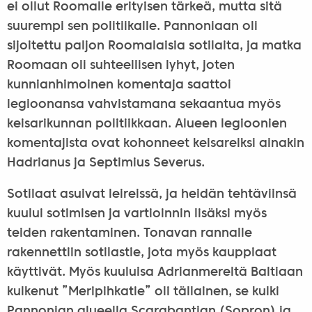
ei ollut Roomalle erityisen tärkeä, mutta sitä
suurempi sen politiikalle. Pannoniaan oli
sijoitettu paljon Roomalaisia sotilaita, ja matka
Roomaan oli suhteellisen lyhyt, joten
kunnianhimoinen komentaja saattoi
legioonansa vahvistamana sekaantua myös
keisarikunnan politiikkaan. Alueen legioonien
komentajista ovat kohonneet keisareiksi ainakin
Hadrianus ja Septimius Severus.
Sotilaat asuivat leireissä, ja heidän tehtäviinsä
kuului sotimisen ja vartioinnin lisäksi myös
teiden rakentaminen. Tonavan rannalle
rakennettiin sotilastie, jota myös kauppiaat
käyttivät. Myös kuuluisa Adrianmereltä Baltiaan
kulkenut ”Meripihkatie” oli tällainen, se kulki
Pannonian alueella Scarabantian (Sopron) ja