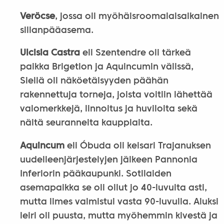
Veröcse
, jossa oli myöhäisroomalaisaikainen
sillanpääasema.
Ulcisia Castra
eli Szentendre oli tärkeä
paikka Brigetion ja Aquincumin välissä,
Siellä oli näköetäisyyden päähän
rakennettuja torneja, joista voitiin lähettää
valomerkkejä, linnoitus ja huviloita sekä
näitä seuranneita kauppiaita.
Aquincum
eli Óbuda oli keisari Trajanuksen
uudelleenjärjestelyjen jälkeen Pannonia
Inferiorin pääkaupunki. Sotilaiden
asemapaikka se oli ollut jo 40-luvulta asti,
mutta limes valmistui vasta 90-luvulla. Aluksi
leiri oli puusta, mutta myöhemmin kivestä ja