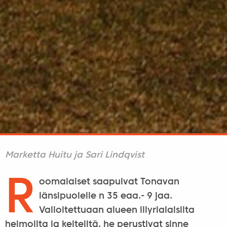
Marketta Huitu ja Sari Lindqvist
R
oomalaiset saapuivat Tonavan
länsipuolelle n 35 eaa.- 9 jaa.
Valloitettuaan alueen illyrialaisilta
heimoilta ja kelteiltä, he perustivat sinne