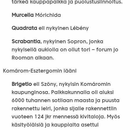
tärkeä kauppapaikka ja puolustuslinnoitus.
Murcella
Mórichida
Quadrata
eli nykyinen Lébény
Scrabantia
, nykyinen Sopron, jonka
nykyisellä aukiolla on ollut tori ‒ forum jo
Rooman aikaan.
Komárom-Esztergomin lääni
Brigetio
eli Szöny, nykyisin Komáromin
kaupunginosa. Paikkakunnalla oli aluksi
6000 tuhannen sotilaan maasta ja puusta
rakennettu leiri, jonka sijalle rakennettiin
vuoteen 124 jkr mennessä kivitaloja. Myös
käsityöläisiä ja kauppiaita asettui