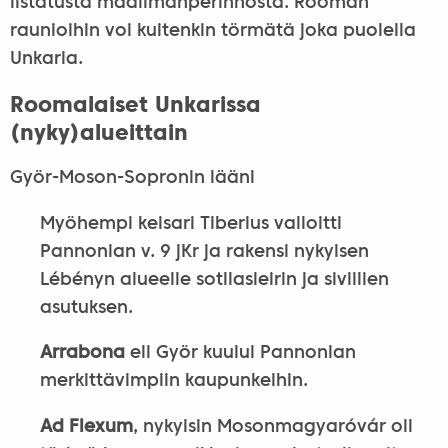
listatusta maailmanperinnöstä. Rooman
raunioihin voi kuitenkin törmätä joka puolella
Unkaria.
Roomalaiset Unkarissa
(nyky)alueittain
Györ-Moson-Sopronin lääni
Myöhempi keisari Tiberius valloitti
Pannonian v. 9 jKr ja rakensi nykyisen
Lébényn alueelle sotllasleirin ja siviilien
asutuksen.
Arrabona
eli Györ kuului Pannonian
merkittävimpiin kaupunkeihin.
Ad Flexum
, nykyisin Mosonmagyaróvár oli