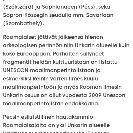
(Székszárd) ja Sophianaeen (Pécs), sekä
Sopron-Kőszegin seudulla mm. Savariaan
(Szombathely).
Roomalaiset jättivät jälkeensä hienon
arkeologisen perinnön niin Unkarin alueelle kuin
koko Eurooppaan. Parhaiten säilyneet
fragmentit heidän kulttuuristaan on listattu
UNESCON maailmanperintölistaan ja
esimerkiksi Reinin varren limes kuulu
maailmanperintöön ja myös Rooman limesin
Unkarin osuus on ollut vuodesta 2009 Unescon
maailmanperintölistan ehdokkaana.
Pécsin esikristillinen hautakammio
Roomalaisajalta on yksi Unkarin alueelle