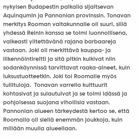
nykyisen Budapestin paikalla sijaitsevan
Aquinqumin ja Pannonian provinssin. Tonavan
merkitys Rooman valtakunnalle oli suuri, sillä
yhdessä Reinin kanssa se toimi luonnollisena,
vaikeasti ylitettävänä rajana barbaareja
vastaan. Joki oli merkittävä kauppa- ja
liikennöintireitti ja sitä pitkin kulkivat niin
sodankäynnissä tarvittavat raaka-aineet, kuin
luksustuotteetkin. Joki toi Roomalle myös
tullituloja. Tonavan varrella kulttuurit
kohtasivat ja sulautuivat ja se toimi idässä ja
pohjoisessa suojana vihollisia vastaan.
Pannonian alueen tärkeydestä kertoo se, että
Roomalla oli siellä enemmän joukkoja, kuin
millään muulla alueellaan.