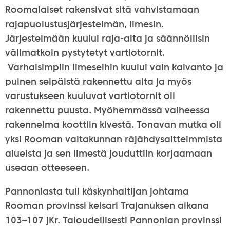
Roomalaiset rakensivat sitä vahvistamaan
rajapuolustusjärjestelmän, limesin.
Järjestelmään kuului raja-aita ja säännöllisin
välimatkoin pystytetyt vartiotornit.
Varhaisimpiin limeseihin kuului vain kaivanto ja
puinen seipäistä rakennettu aita ja myös
varustukseen kuuluvat vartiotornit oli
rakennettu puusta. Myöhemmässä vaiheessa
rakennelma koottiin kivestä. Tonavan mutka oli
yksi Rooman valtakunnan räjähdysaltteimmista
alueista ja sen limestä jouduttiin korjaamaan
useaan otteeseen.
Pannoniasta tuli käskynhaltijan johtama
Rooman provinssi keisari Trajanuksen aikana
103–107 jKr. Taloudellisesti Pannonian provinssi