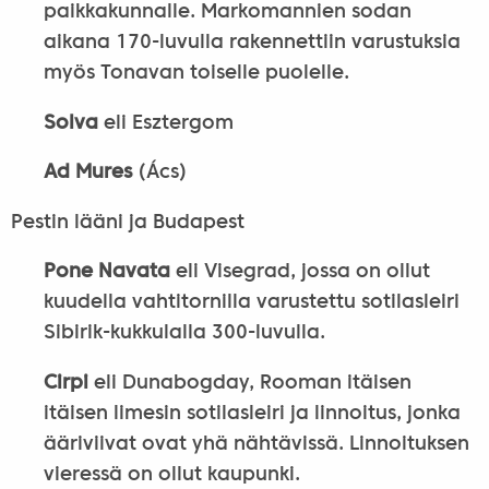
paikkakunnalle. Markomannien sodan
aikana 170-luvulla rakennettiin varustuksia
myös Tonavan toiselle puolelle.
Solva
eli Esztergom
Ad Mures
(Ács)
Pestin lääni ja Budapest
Pone Navata
eli Visegrad, jossa on ollut
kuudella vahtitornilla varustettu sotilasleiri
Sibirik-kukkulalla 300-luvulla.
Cirpi
eli Dunabogday, Rooman itäisen
itäisen limesin sotilasleiri ja linnoitus, jonka
ääriviivat ovat yhä nähtävissä. Linnoituksen
vieressä on ollut kaupunki.