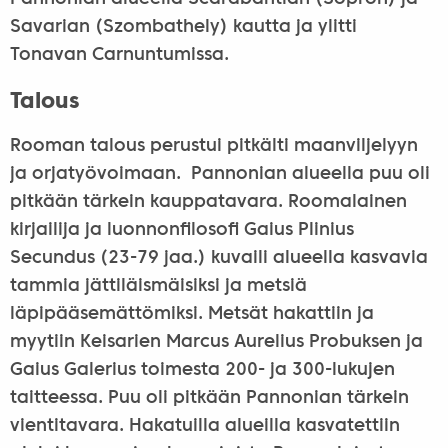
Savarian (Szombathely) kautta ja ylitti
Tonavan Carnuntumissa.
Talous
Rooman talous perustui pitkälti maanviljelyyn
ja orjatyövoimaan. Pannonian alueella puu oli
pitkään tärkein kauppatavara. Roomalainen
kirjailija ja luonnonfilosofi Gaius Plinius
Secundus (23-79 jaa.) kuvaili alueella kasvavia
tammia jättiläismäisiksi ja metsiä
läpipääsemättömiksi. Metsät hakattiin ja
myytiin Keisarien Marcus Aurelius Probuksen ja
Gaius Galerius toimesta 200- ja 300-lukujen
taitteessa. Puu oli pitkään Pannonian tärkein
vientitavara. Hakatuilla alueilla kasvatettiin