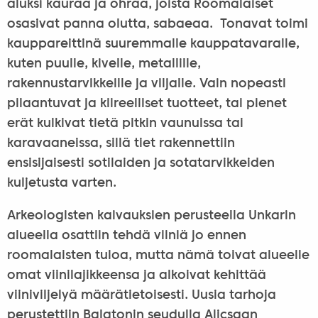
aluksi kauraa ja ohraa, joista Roomalaiset
osasivat panna olutta, sabaeaa. Tonavat toimi
kauppareittinä suuremmalle kauppatavaralle,
kuten puulle, kivelle, metallille,
rakennustarvikkeille ja viljalle. Vain nopeasti
pilaantuvat ja kiireelliset tuotteet, tai pienet
erät kulkivat tietä pitkin vaunuissa tai
karavaaneissa, sillä tiet rakennettiin
ensisijaisesti sotilaiden ja sotatarvikkeiden
kuljetusta varten.
Arkeologisten kaivauksien perusteella Unkarin
alueella osattiin tehdä viiniä jo ennen
roomalaisten tuloa, mutta nämä toivat alueelle
omat viinilajikkeensa ja alkoivat kehittää
viiniviljelyä määrätietoisesti. Uusia tarhoja
perustettiin Balatonin seudulla Alicsaan