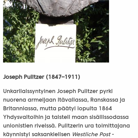
Joseph Pulitzer (1847–1911)
Unkarilaissyntyinen Joseph Pulitzer pyrki
nuorena armeijaan Itävallassa, Ranskassa ja
Britanniassa, mutta päätyi lopulta 1864
Yhdysvaltoihin ja taisteli maan sisällissodassa
unionistien riveissä. Pulitzerin ura toimittajana
käynnistyi saksankielisen
Westliche Post
-