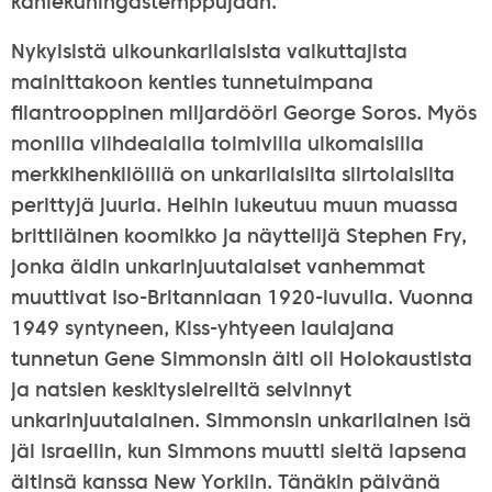
kahlekuningastemppujaan.
Nykyisistä ulkounkarilaisista vaikuttajista
mainittakoon kenties tunnetuimpana
filantrooppinen miljardööri George Soros. Myös
monilla viihdealalla toimivilla ulkomaisilla
merkkihenkilöillä on unkarilaisilta siirtolaisilta
perittyjä juuria. Heihin lukeutuu muun muassa
brittiläinen koomikko ja näyttelijä Stephen Fry,
jonka äidin unkarinjuutalaiset vanhemmat
muuttivat Iso-Britanniaan 1920-luvulla. Vuonna
1949 syntyneen, Kiss-yhtyeen laulajana
tunnetun Gene Simmonsin äiti oli Holokaustista
ja natsien keskitysleireiltä selvinnyt
unkarinjuutalainen. Simmonsin unkarilainen isä
jäi Israeliin, kun Simmons muutti sieltä lapsena
äitinsä kanssa New Yorkiin. Tänäkin päivänä