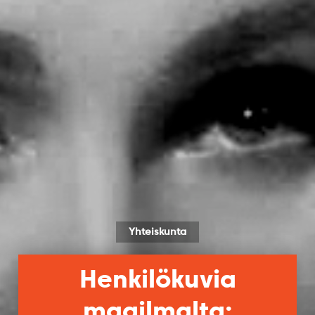
Yhteiskunta
Henkilökuvia
maailmalta: