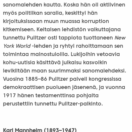
sanomalehden kautta. Koska hän oli aktiivinen
myös politiikan saralla, keskittyi hän
kirjoituksissaan muun muassa korruption
kitkemiseen. Keltaisen lehdistön vaikuttajana
tunnettu Pulitzer osti tappiota tuottaneen
New
York World
-lehden ja ryhtyi rahoittamaan sen
toimintaa mainostuloilla. Lukijoihin vetoavia
kohu-uutisia käsittävä julkaisu kasvoikin
levikiltään maan suurimmaksi sanomalehdeksi.
Vuosina 1885–86 Pulitzer palveli kongressissa
demokraattisen puolueen jäsenenä, ja vuonna
1917 hänen testamenttinsa pohjalta
perustettiin tunnettu Pulitzer-palkinto.
Karl Mannheim (1893–1947)