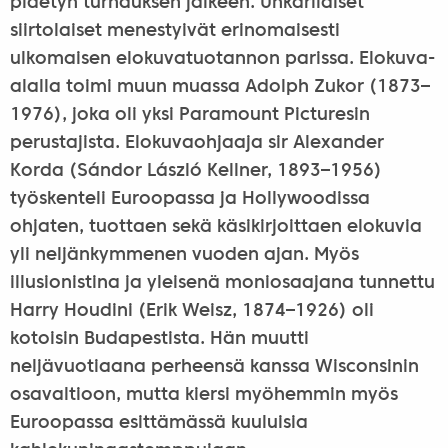
pidetyn turnauksen jälkeen. Unkarilaiset
siirtolaiset menestyivät erinomaisesti
ulkomaisen elokuvatuotannon parissa. Elokuva-
alalla toimi muun muassa Adolph Zukor (1873–
1976), joka oli yksi Paramount Picturesin
perustajista. Elokuvaohjaaja sir Alexander
Korda (Sándor László Kellner, 1893–1956)
työskenteli Euroopassa ja Hollywoodissa
ohjaten, tuottaen sekä käsikirjoittaen elokuvia
yli neljänkymmenen vuoden ajan. Myös
illusionistina ja yleisenä moniosaajana tunnettu
Harry Houdini (Erik Weisz, 1874–1926) oli
kotoisin Budapestista. Hän muutti
neljävuotiaana perheensä kanssa Wisconsinin
osavaltioon, mutta kiersi myöhemmin myös
Euroopassa esittämässä kuuluisia