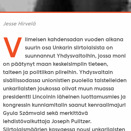
Jesse Hirvelä
V
iimeisen kahdensadan vuoden aikana
suurin osa Unkarin siirtolaisista on
suunnannut Yhdysvaltoihin, jossa moni
on päätynyt maan keskeisimpiin tieteen,
taiteen ja politiikan piireihin. Yhdysvaltain
sisällissodassa unionistien puolella taistelleiden
unkarilaisten joukossa olivat muun muassa
presidentti Lincolnin läheinen luottamusmies ja
kongressin kunniamitalin saanut kenraalimajuri
Gyula Számvald sekä merkittävä
lehdistövaikuttaja Joseph Pulitzer.
Siirtolaismäärien kasvaessa nousi unkarilaisten