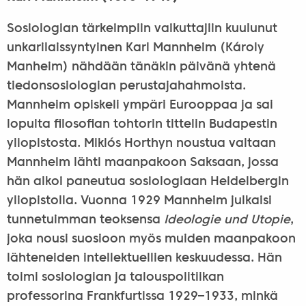
Sosiologian tärkeimpiin vaikuttajiin kuulunut
unkarilaissyntyinen Karl Mannheim (Károly
Manheim) nähdään tänäkin päivänä yhtenä
tiedonsosiologian perustajahahmoista.
Mannheim opiskeli ympäri Eurooppaa ja sai
lopulta filosofian tohtorin tittelin Budapestin
yliopistosta. Miklós Horthyn noustua valtaan
Mannheim lähti maanpakoon Saksaan, jossa
hän alkoi paneutua sosiologiaan Heidelbergin
yliopistolla. Vuonna 1929 Mannheim julkaisi
tunnetuimman teoksensa
Ideologie und Utopie
,
joka nousi suosioon myös muiden maanpakoon
lähteneiden intellektuellien keskuudessa. Hän
toimi sosiologian ja talouspolitiikan
professorina Frankfurtissa 1929–1933, minkä