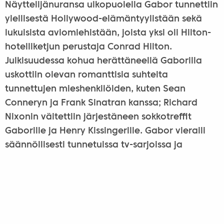
Näyttelijänuransa ulkopuolella Gabor tunnettiin
ylellisestä Hollywood-elämäntyylistään sekä
lukuisista aviomiehistään, joista yksi oli Hilton-
hotelliketjun perustaja Conrad Hilton.
Julkisuudessa kohua herättäneellä Gaborilla
uskottiin olevan romanttisia suhteita
tunnettujen mieshenkilöiden, kuten Sean
Conneryn ja Frank Sinatran kanssa; Richard
Nixonin väitettiin järjestäneen sokkotreffit
Gaborille ja Henry Kissingerille. Gabor vieraili
säännöllisesti tunnetuissa tv-sarjoissa ja
viihdeohjelmissa, niin roolihahmoina kuin
omana itsenään.