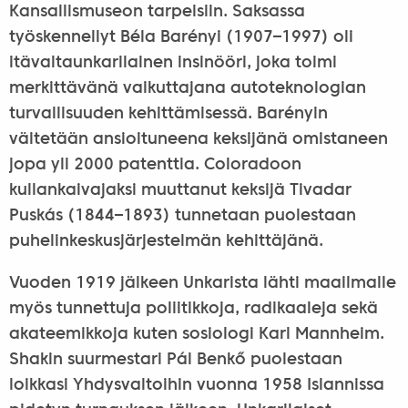
Kansallismuseon tarpeisiin. Saksassa
työskennellyt Béla Barényi (1907–1997) oli
itävaltaunkarilainen insinööri, joka toimi
merkittävänä vaikuttajana autoteknologian
turvallisuuden kehittämisessä. Barényin
väitetään ansioituneena keksijänä omistaneen
jopa yli 2000 patenttia. Coloradoon
kullankaivajaksi muuttanut keksijä Tivadar
Puskás (1844–1893) tunnetaan puolestaan
puhelinkeskusjärjestelmän kehittäjänä.
Vuoden 1919 jälkeen Unkarista lähti maailmalle
myös tunnettuja poliitikkoja, radikaaleja sekä
akateemikkoja kuten sosiologi Karl Mannheim.
Shakin suurmestari Pál Benkő puolestaan
loikkasi Yhdysvaltoihin vuonna 1958 Islannissa