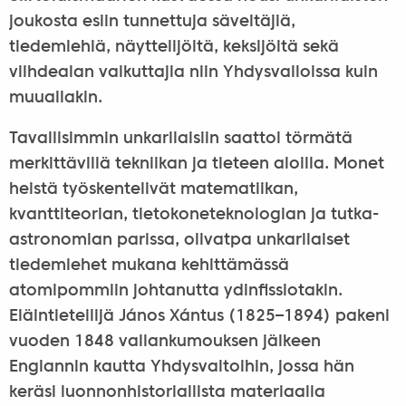
joukosta esiin tunnettuja säveltäjiä,
tiedemiehiä, näyttelijöitä, keksijöitä sekä
viihdealan vaikuttajia niin Yhdysvalloissa kuin
muuallakin.
Tavallisimmin unkarilaisiin saattoi törmätä
merkittävillä tekniikan ja tieteen aloilla. Monet
heistä työskentelivät matematiikan,
kvanttiteorian, tietokoneteknologian ja tutka-
astronomian parissa, olivatpa unkarilaiset
tiedemiehet mukana kehittämässä
atomipommiin johtanutta ydinfissiotakin.
Eläintieteilijä János Xántus (1825–1894) pakeni
vuoden 1848 vallankumouksen jälkeen
Englannin kautta Yhdysvaltoihin, jossa hän
keräsi luonnonhistoriallista materiaalia