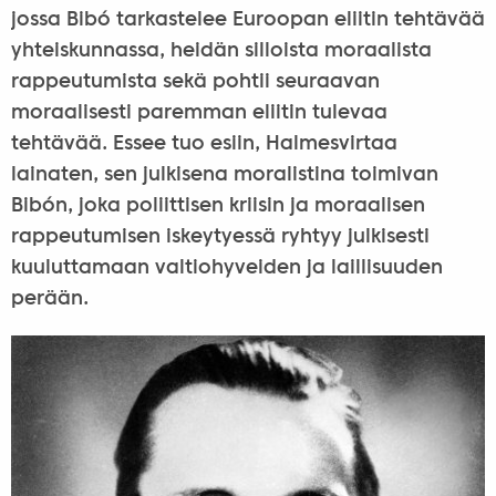
jossa Bibó tarkastelee Euroopan eliitin tehtävää
yhteiskunnassa, heidän silloista moraalista
rappeutumista sekä pohtii seuraavan
moraalisesti paremman eliitin tulevaa
tehtävää. Essee tuo esiin, Halmesvirtaa
lainaten, sen julkisena moralistina toimivan
Bibón, joka poliittisen kriisin ja moraalisen
rappeutumisen iskeytyessä ryhtyy julkisesti
kuuluttamaan valtiohyveiden ja laillisuuden
perään.