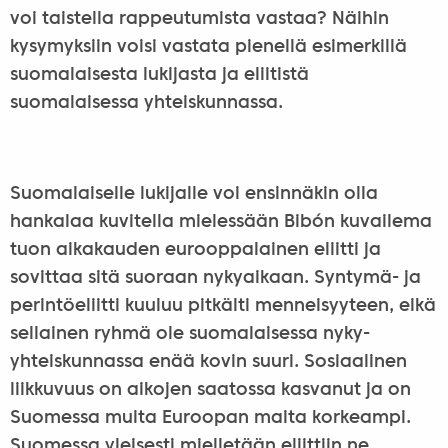
voi taistella rappeutumista vastaa? Näihin
kysymyksiin voisi vastata pienellä esimerkillä
suomalaisesta lukijasta ja eliitistä
suomalaisessa yhteiskunnassa.
Suomalaiselle lukijalle voi ensinnäkin olla
hankalaa kuvitella mielessään Bibón kuvailema
tuon aikakauden eurooppalainen eliitti ja
sovittaa sitä suoraan nykyaikaan. Syntymä- ja
perintöeliitti kuuluu pitkälti menneisyyteen, eikä
sellainen ryhmä ole suomalaisessa nyky-
yhteiskunnassa enää kovin suuri. Sosiaalinen
liikkuvuus on aikojen saatossa kasvanut ja on
Suomessa muita Euroopan maita korkeampi.
Suomessa yleisesti mielletään eliittiin ne