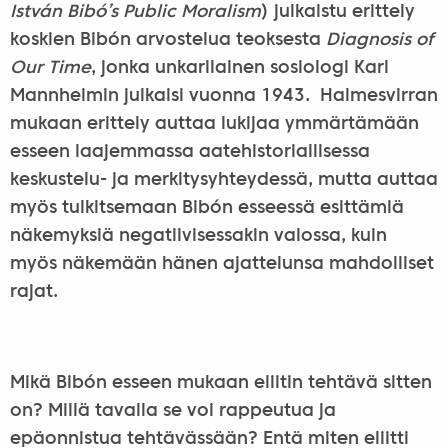
István Bibó’s Public Moralism
) julkaistu erittely
koskien Bibón arvostelua teoksesta
Diagnosis of
Our Time
, jonka unkarilainen sosiologi Karl
Mannheimin julkaisi vuonna 1943. Halmesvirran
mukaan erittely auttaa lukijaa ymmärtämään
esseen laajemmassa aatehistoriallisessa
keskustelu- ja merkitysyhteydessä, mutta auttaa
myös tulkitsemaan Bibón esseessä esittämiä
näkemyksiä negatiivisessakin valossa, kuin
myös näkemään hänen ajattelunsa mahdolliset
rajat.
Mikä Bibón esseen mukaan eliitin tehtävä sitten
on? Millä tavalla se voi rappeutua ja
epäonnistua tehtävässään? Entä miten eliitti