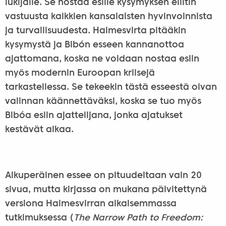
lukijalle. Se nostaa esille kysymyksen eliitin
vastuusta kaikkien kansalaisten hyvinvoinnista
ja turvallisuudesta. Halmesvirta pitääkin
kysymystä ja Bibón esseen kannanottoa
ajattomana, koska ne voidaan nostaa esiin
myös modernin Euroopan kriisejä
tarkastellessa. Se tekeekin tästä esseestä oivan
valinnan käännettäväksi, koska se tuo myös
Bibóa esiin ajattelijana, jonka ajatukset
kestävät aikaa.
Alkuperäinen essee on pituudeltaan vain 20
sivua, mutta kirjassa on mukana päivitettynä
versiona Halmesvirran aikaisemmassa
tutkimuksessa (
The Narrow Path to Freedom: