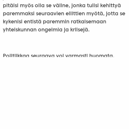
pitäisi myös olla se väline, jonka tulisi kehittyä
paremmaksi seuraavien eliittien myötä, jotta se
kykenisi entistä paremmin ratkaisemaan
yhteiskunnan ongelmia ja kriisejä.
Politiikkaa seuraava voi varmasti huomata,
ettei Bibón määritelmä eliitistä ja sen
tehtävästä oikein sovi jokaiseen poliittiseen
eliittiin kuuluvaan Suomessa. Eikä myöskään
kaikkialla maailmassa, kuten esimerkiksi
Unkarissa ja Yhdysvalloissa. Sellainen voi
kylläkin johtaa yhteiskuntaa toiminnallaan,
mutta ei sosiaalisen tunnon mukaisesti.
Toiminta mahdollisesti luo yhteiskunnassa
epävakautta ja epäoikeudenmukaisuutta, eikä