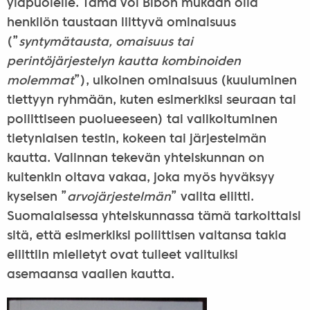
yläpuolelle. Tämä voi Bibón mukaan olla
henkilön taustaan liittyvä ominaisuus
(”
syntymätausta, omaisuus tai
perintöjärjestelyn kautta kombinoiden
molemmat
”), ulkoinen ominaisuus (kuuluminen
tiettyyn ryhmään, kuten esimerkiksi seuraan tai
poliittiseen puolueeseen) tai valikoituminen
tietynlaisen testin, kokeen tai järjestelmän
kautta. Valinnan tekevän yhteiskunnan on
kuitenkin oltava vakaa, joka myös hyväksyy
kyseisen ”
arvojärjestelmän
” valita eliitti.
Suomalaisessa yhteiskunnassa tämä tarkoittaisi
sitä, että esimerkiksi poliittisen valtansa takia
eliittiin mielletyt ovat tulleet valituiksi
asemaansa vaalien kautta.