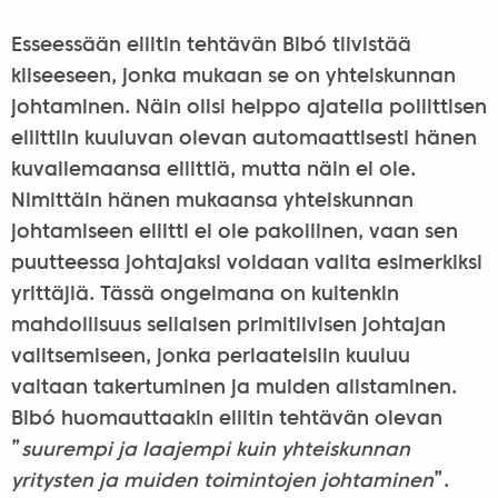
Esseessään eliitin tehtävän Bibó tiivistää
kliseeseen, jonka mukaan se on yhteiskunnan
johtaminen. Näin olisi helppo ajatella poliittisen
eliittiin kuuluvan olevan automaattisesti hänen
kuvailemaansa eliittiä, mutta näin ei ole.
Nimittäin hänen mukaansa yhteiskunnan
johtamiseen eliitti ei ole pakollinen, vaan sen
puutteessa johtajaksi voidaan valita esimerkiksi
yrittäjiä. Tässä ongelmana on kuitenkin
mahdollisuus sellaisen primitiivisen johtajan
valitsemiseen, jonka periaateisiin kuuluu
valtaan takertuminen ja muiden alistaminen.
Bibó huomauttaakin eliitin tehtävän olevan
”
suurempi ja laajempi kuin yhteiskunnan
yritysten ja muiden toimintojen johtaminen
”.