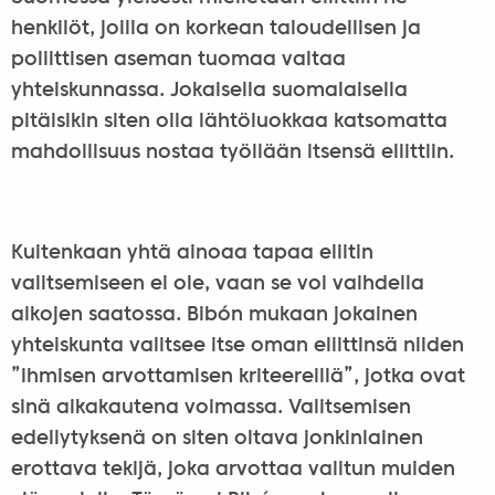
henkilöt, joilla on korkean taloudellisen ja
poliittisen aseman tuomaa valtaa
yhteiskunnassa. Jokaisella suomalaisella
pitäisikin siten olla lähtöluokkaa katsomatta
mahdollisuus nostaa työllään itsensä eliittiin.
Kuitenkaan yhtä ainoaa tapaa eliitin
valitsemiseen ei ole, vaan se voi vaihdella
aikojen saatossa. Bibón mukaan jokainen
yhteiskunta valitsee itse oman eliittinsä niiden
”ihmisen arvottamisen kriteereillä”, jotka ovat
sinä aikakautena voimassa. Valitsemisen
edellytyksenä on siten oltava jonkinlainen
erottava tekijä, joka arvottaa valitun muiden