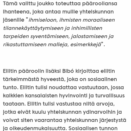
Tämä valittu joukko toteuttaa päärooliansa
ihanteena, joka antaa muille yhteiskunnan
jäsenille ”
ihmiseloon, ihmisten moraaliseen
tilannekäyttäytymiseen ja inhimillisten
tarpeiden syventämiseen, jalostamiseen ja
rikastuttamiseen malleja, esimerkkejä
”.
Eliitin pääroolin lisäksi Bibó kirjoittaa eliitin
tärkeimmästä hyveestä, joka on sosiaalinen
tunto. Eliitin tulisi noudattaa vastuutaan, jossa
kaikkien kansalaisten hyvinvointi ja turvallisuus
taataan. Eliitin tulisi vastustaa niitä arvoja,
jotka eivät kuulu yhteiskunnan ydinarvoihin ja
voivat siten vaarantaa yhteiskunnan järjestystä
ja oikeudenmukaisuutta. Sosiaalisen tunnon