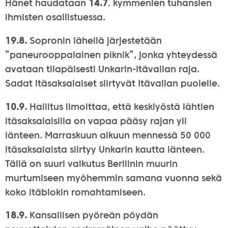
Hänet haudataan
14.7
. kymmenien tuhansien
ihmisten osallistuessa.
19.8.
Sopronin lähellä järjestetään
”paneurooppalainen piknik”, jonka yhteydessä
avataan tilapäisesti Unkarin-Itävallan raja.
Sadat itäsaksalaiset siirtyvät Itävallan puolelle.
10.9.
Hallitus ilmoittaa, että keskiyöstä lähtien
itäsaksalaisilla on vapaa pääsy rajan yli
länteen. Marraskuun alkuun mennessä 50 000
itäsaksalaista siirtyy Unkarin kautta länteen.
Tällä on suuri vaikutus Berliinin muurin
murtumiseen myöhemmin samana vuonna sekä
koko itäblokin romahtamiseen.
18.9.
Kansallisen pyöreän pöydän