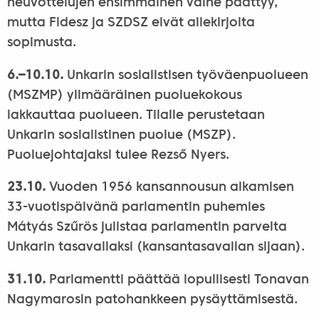
neuvottelujen ensimmäinen vaihe päättyy,
mutta Fidesz ja SZDSZ eivät allekirjoita
sopimusta.
6.–10.10.
Unkarin sosialistisen työväenpuolueen
(MSZMP) ylimääräinen puoluekokous
lakkauttaa puolueen. Tilalle perustetaan
Unkarin sosialistinen puolue (MSZP).
Puoluejohtajaksi tulee Rezső Nyers.
23.10.
Vuoden 1956 kansannousun alkamisen
33-vuotispäivänä parlamentin puhemies
Mátyás Szűrös julistaa parlamentin parvelta
Unkarin tasavallaksi (kansantasavallan sijaan).
31.10.
Parlamentti päättää lopullisesti Tonavan
Nagymarosin patohankkeen pysäyttämisestä.