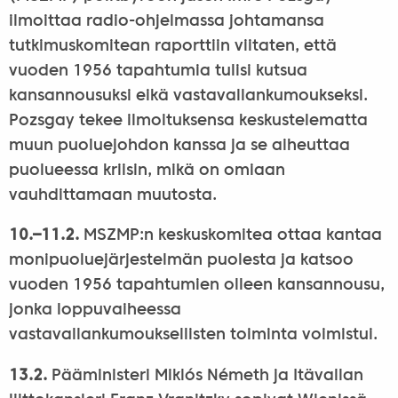
ilmoittaa radio-ohjelmassa johtamansa
tutkimuskomitean raporttiin viitaten, että
vuoden 1956 tapahtumia tulisi kutsua
kansannousuksi eikä vastavallankumoukseksi.
Pozsgay tekee ilmoituksensa keskustelematta
muun puoluejohdon kanssa ja se aiheuttaa
puolueessa kriisin, mikä on omiaan
vauhdittamaan muutosta.
10.–11.2.
MSZMP:n keskuskomitea ottaa kantaa
monipuoluejärjestelmän puolesta ja katsoo
vuoden 1956 tapahtumien olleen kansannousu,
jonka loppuvaiheessa
vastavallankumouksellisten toiminta voimistui.
13.2.
Pääministeri Miklós Németh ja Itävallan