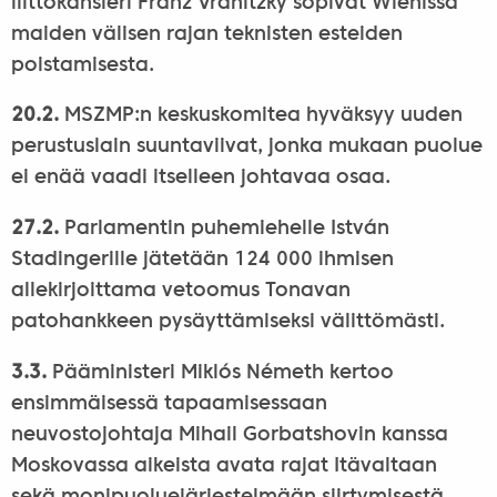
liittokansleri Franz Vranitzky sopivat Wienissä
maiden välisen rajan teknisten esteiden
poistamisesta.
20.2.
MSZMP:n keskuskomitea hyväksyy uuden
perustuslain suuntaviivat, jonka mukaan puolue
ei enää vaadi itselleen johtavaa osaa.
27.2.
Parlamentin puhemiehelle István
Stadingerille jätetään 124 000 ihmisen
allekirjoittama vetoomus Tonavan
patohankkeen pysäyttämiseksi välittömästi.
3.3.
Pääministeri Miklós Németh kertoo
ensimmäisessä tapaamisessaan
neuvostojohtaja Mihail Gorbatshovin kanssa
Moskovassa aikeista avata rajat Itävaltaan