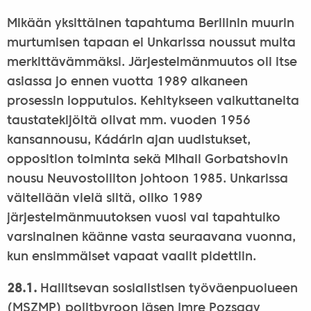
Mikään yksittäinen tapahtuma Berliinin muurin
murtumisen tapaan ei Unkarissa noussut muita
merkittävämmäksi. Järjestelmänmuutos oli itse
asiassa jo ennen vuotta 1989 alkaneen
prosessin lopputulos. Kehitykseen vaikuttaneita
taustatekijöitä olivat mm. vuoden 1956
kansannousu, Kádárin ajan uudistukset,
opposition toiminta sekä Mihail Gorbatshovin
nousu Neuvostoliiton johtoon 1985. Unkarissa
väitellään vielä siitä, oliko 1989
järjestelmänmuutoksen vuosi vai tapahtuiko
varsinainen käänne vasta seuraavana vuonna,
kun ensimmäiset vapaat vaalit pidettiin.
28.1.
Hallitsevan sosialistisen työväenpuolueen
(MSZMP) politbyroon jäsen Imre Pozsgay