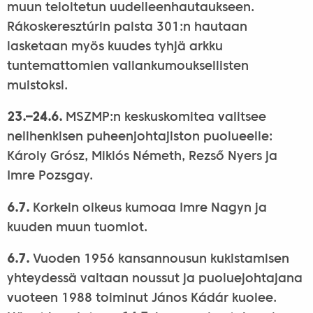
muun teloitetun uudelleenhautaukseen.
Rákoskeresztúrin palsta 301:n hautaan
lasketaan myös kuudes tyhjä arkku
tuntemattomien vallankumouksellisten
muistoksi.
23.–24.6.
MSZMP:n keskuskomitea valitsee
nelihenkisen puheenjohtajiston puolueelle:
Károly Grósz, Miklós Németh, Rezső Nyers ja
Imre Pozsgay.
6.7.
Korkein oikeus kumoaa Imre Nagyn ja
kuuden muun tuomiot.
6.7.
Vuoden 1956 kansannousun kukistamisen
yhteydessä valtaan noussut ja puoluejohtajana
vuoteen 1988 toiminut János Kádár kuolee.