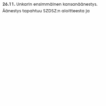
26.11.
Unkarin ensimmäinen kansanäänestys.
Äänestys tapahtuu SZDSZ:n aloitteesta ja
koskee neljää kysymystä. 58 prosenttia
äänioikeutetuista osallistuu ja 50,07 prosenttia
kannattaa sitä, että presidentinvaalit
järjestetään vasta parlamenttivaalien jälkeen.
Se ratkaisee sen, ettei Imre Pozsgaysta koskaan
tule Unkarin presidenttiä.
22.12.
Unkarin väliaikainen presidentti Mátyás
Szűrös määrää ensimmäisten vapaiden
parlamenttivaalien ensimmäisen kierroksen
pidettäväksi 25.3.1990.
Ilmestynyt Suomi-Unkari-lehdessä 3-2009.