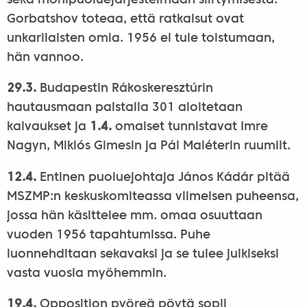
sekä monipuoluejärjestelmään siirtymisestä.
Gorbatshov toteaa, että ratkaisut ovat
unkarilaisten omia. 1956 ei tule toistumaan,
hän vannoo.
29.3.
Budapestin Rákoskeresztúrin
hautausmaan palstalla 301 aloitetaan
kaivaukset ja
1.4.
omaiset tunnistavat Imre
Nagyn, Miklós Gimesin ja Pál Maléterin ruumiit.
12.4.
Entinen puoluejohtaja János Kádár pitää
MSZMP:n keskuskomiteassa viimeisen puheensa,
jossa hän käsittelee mm. omaa osuuttaan
vuoden 1956 tapahtumissa. Puhe
luonnehditaan sekavaksi ja se tulee julkiseksi
vasta vuosia myöhemmin.
19.4.
Opposition pyöreä pöytä sopii