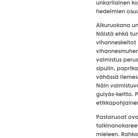
unkarilainen k
hedelmien osuus
Alkuruokana un
Näistä ehkä tun
vihanneskeitot 
vihannesmuhenn
valmistus perus
sipulin, papri
vähässä liemess
Näin valmistuva
gulyás-keitto.
etikkapohjainen
Pastaruoat ovat
taikinanokaree
mieleen. Rahka