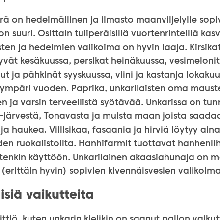
ä on hedelmällinen ja ilmasto maanviljelylle sopiv
n suuri. Osittain tuliperäisillä vuortenrinteillä ka
sten ja hedelmien valikoima on hyvin laaja. Kirsika
yvät kesäkuussa, persikat heinäkuussa, vesimelonit
t ja pähkinät syyskuussa, viini ja kastanja lokak
ympäri vuoden. Paprika, unkarilaisten oma maust
en ja varsin terveellistä syötävää. Unkarissa on tun
n-järvestä, Tonavasta ja muista maan joista saada
a haukea. Villisikaa, fasaania ja hirviä löytyy aina
iden ruokalistoilta. Hanhifarmit tuottavat hanhenl
stenkin käyttöön. Unkarilainen akaasiahunaja on 
erittäin hyvin) sopivien kivennäisvesien valikoima
isiä vaikutteita
ittiö, kuten unkarin kielikin on saanut paljon vaikut