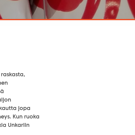
 raskasta,
hen
sä
aljon
n kautta jopa
eys. Kun ruoka
kia Unkariin