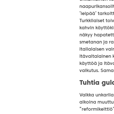
naapurikansoilt
’leipää’ tarkoi
Turkkilaiset toi
kahvin käyttökin
näkyy hapatettu
smetanan ja ra
italialaisen va
Itävaltalainen k
käyttöä ja Itäv
vaikutus. Samaa
Tuhtia gul
Vaikka unkarila
aikoina muutt
”reformikeittiö