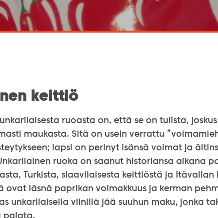
nen keittiö
unkarilaisesta ruoasta on, että se on tulista, joskus
asti maukasta. Sitä on usein verrattu ”voimamie
isteytykseen; lapsi on perinyt isänsä voimat ja äitin
Unkarilainen ruoka on saanut historiansa aikana p
iasta, Turkista, slaavilaisesta keittiöstä ja Itävalla
nä ovat läsnä paprikan voimakkuus ja kerman pehm
s unkarilaisella viinillä jää suuhun maku, jonka ta
 palata.