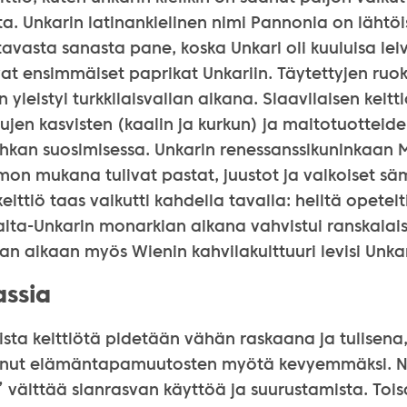
a. Unkarin latinankielinen nimi Pannonia on lähtöi
ttavasta sanasta pane, koska Unkari oli kuuluisa lei
vat ensimmäiset paprikat Unkariin. Täytettyjen ruokie
 yleistyi turkkilaisvallan aikana. Slaavilaisen keitt
jen kasvisten (kaalin ja kurkun) ja maitotuotteid
hkan suosimisessa. Unkarin renessanssikuninkaan 
imon mukana tulivat pastat, juustot ja valkoiset sä
eittiö taas vaikutti kahdella tavalla: heiltä opetel
alta-Unkarin monarkian aikana vahvistui ranskalais
n aikaan myös Wienin kahvilakulttuuri levisi Unkar
assia
ista keittiötä pidetään vähän raskaana ja tulisena,
unut elämäntapamuutosten myötä kevyemmäksi. N
” välttää sianrasvan käyttöä ja suurustamista. Tois