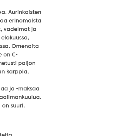
a. Aurinkoisten
svaa erinomaista
t, vadelmat ja
 elokuussa,
uussa. Omenoita
e on C-
netusti paljon
an karppia,
ihaa ja -maksaa
maailmankuulua.
 on suuri.
teita