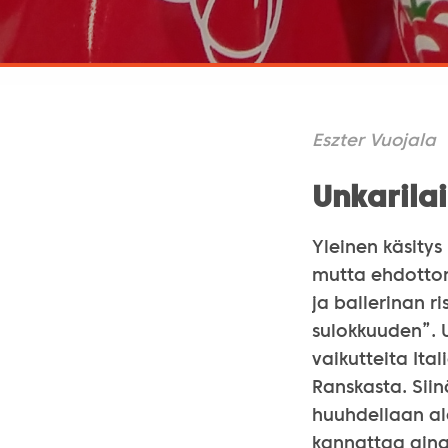
Eszter Vuojala
Unkarilai
Yleinen käsitys 
mutta ehdottom
ja ballerinan r
sulokkuuden”. 
vaikutteita Ital
Ranskasta. Sii
huuhdellaan ala
kannattaa aina