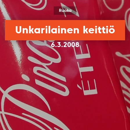
Ruoka
Unkarilainen keittiö
6.3.2008