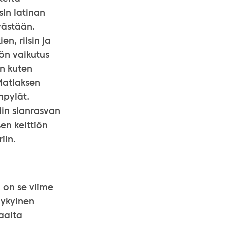
sin latinan
västään.
n, riisin ja
iön vaikutus
en kuten
Matiaksen
mpylät.
tiin sianrasvan
en keittiön
iin.
 on se viime
ykyinen
aalta