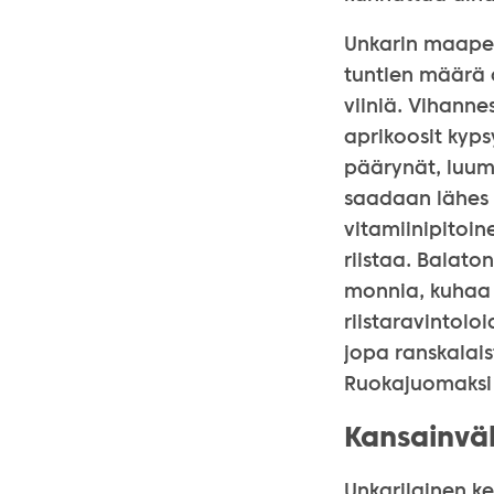
Unkarin maaper
tuntien määrä o
viiniä. Vihanne
aprikoosit kyps
päärynät, luumu
saadaan lähes 
vitamiinipitoin
riistaa. Balato
monnia, kuhaa j
riistaravintolo
jopa ranskalai
Ruokajuomaksi (
Kansainväl
Unkarilainen ke