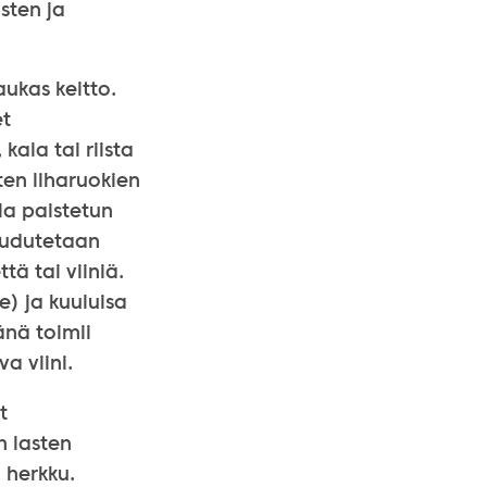
sten ja
ukas keitto.
et
kala tai riista
en liharuokien
la paistetun
haudutetaan
ä tai viiniä.
e) ja kuuluisa
änä toimii
a viini.
t
n lasten
 herkku.