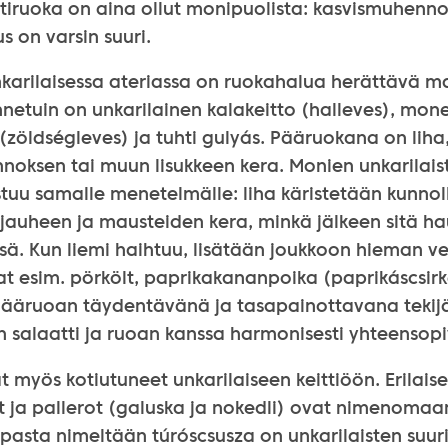
otiruoka on aina ollut monipuolista: kasvismuhenno
 on varsin suuri.
karilaisessa ateriassa on ruokahalua herättävä ma
netuin on unkarilainen kalakeitto (halleves), mon
(zöldségleves) ja tuhti gulyás. Pääruokana on liha, 
oksen tai muun lisukkeen kera. Monien unkarilaist
tuu samalle menetelmälle: liha käristetään kunnol
kajauheen ja mausteiden kera, minkä jälkeen sitä 
ä. Kun liemi haihtuu, lisätään joukkoon hieman vett
t esim. pörkölt, paprikakananpoika (paprikáscsirk
 Pääruoan täydentävänä ja tasapainottavana tekij
 salaatti ja ruoan kanssa harmonisesti yhteensopiv
 myös kotiutuneet unkarilaiseen keittiöön. Erilaise
t ja pallerot (galuska ja nokedli) ovat nimenomaa
pasta nimeltään túróscsusza on unkarilaisten suuri