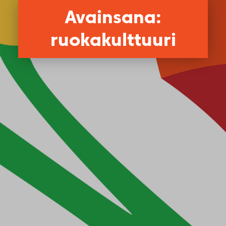
Avainsana:
ruokakulttuuri