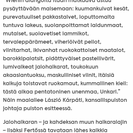
”Wienin alangolta itään matkaava astuu
pysäyttävään maisemaan: kuumankuivat kesät,
purevatuuliset pakkastalvet, loputtomalta
tuntuva lakeus, suolanpolttamat laidunmaat,
mutaiset, suolavetiset lammikot,
tervaleppärämeet, viheriöivät pellot,
viinitarhat, ikivanhat ruokokattoiset maatalot,
barokkipalatsit, pidättyväiset pastellivärit,
lumivalkeat jalohaikarat, toukokuun
akaasiantuoksu, maskuliiniset viinit, itäisiä
kaikuja toistavat ruokamaut, kummallinen kieli:
tästä alkaa pentatoninen unenmaa, Unkari.”
Näin maalailee László Kárpáti, kansallispuiston
johtaja puiston esitteessä.
Jalohaikaran – ja kahdeksan muun haikaralajin
– lisäksi Fertőssä tavataan lähes kaikkia