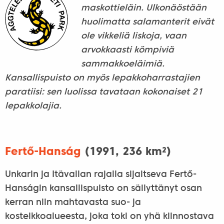
maskottieläin. Ulkonäöstään
huolimatta salamanterit eivät
ole vikkeliä liskoja, vaan
arvokkaasti kömpiviä
sammakkoeläimiä.
Kansallispuisto on myös lepakkoharrastajien
paratiisi: sen luolissa tavataan kokonaiset 21
lepakkolajia.
Fertő-Hanság
(1991, 236 km²)
Unkarin ja Itävallan rajalla sijaitseva Fertő-
Hanságin kansallispuisto on säilyttänyt osan
kerran niin mahtavasta suo- ja
kosteikkoalueesta, joka toki on yhä kiinnostava