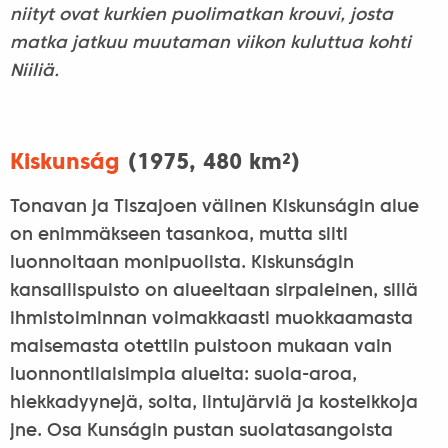
niityt ovat kurkien puolimatkan krouvi, josta
matka jatkuu muutaman viikon kuluttua kohti
Niiliä.
Kiskunság
(1975, 480 km²)
Tonavan ja Tiszajoen välinen Kiskunságin alue
on enimmäkseen tasankoa, mutta silti
luonnoltaan monipuolista. Kiskunságin
kansallispuisto on alueeltaan sirpaleinen, sillä
ihmistoiminnan voimakkaasti muokkaamasta
maisemasta otettiin puistoon mukaan vain
luonnontilaisimpia alueita: suola-aroa,
hiekkadyynejä, soita, lintujärviä ja kosteikkoja
jne. Osa Kunságin pustan suolatasangoista