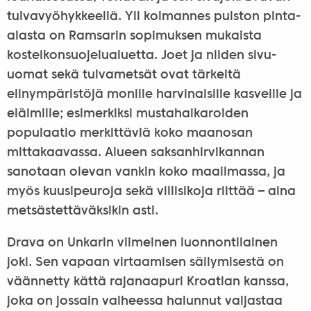
tulvavyöhykkeellä. Yli kolmannes puiston pinta-
alasta on Ramsarin sopimuksen mukaista
kosteikonsuojelualuetta. Joet ja niiden sivu-
uomat sekä tulvametsät ovat tärkeitä
elinympäristöjä monille harvinaisille kasveille ja
eläimille; esimerkiksi mustahaikaroiden
populaatio merkittäviä koko maanosan
mittakaavassa. Alueen saksanhirvikannan
sanotaan olevan vankin koko maailmassa, ja
myös kuusipeuroja sekä villisikoja riittää – aina
metsästettäväksikin asti.
Drava on Unkarin viimeinen luonnontilainen
joki. Sen vapaan virtaamisen säilymisestä on
väännetty kättä rajanaapuri Kroatian kanssa,
joka on jossain vaiheessa halunnut valjastaa