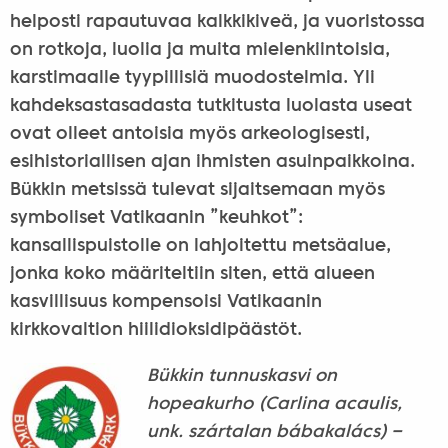
helposti rapautuvaa kalkkikiveä, ja vuoristossa
on rotkoja, luolia ja muita mielenkiintoisia,
karstimaalle tyypillisiä muodostelmia. Yli
kahdeksastasadasta tutkitusta luolasta useat
ovat olleet antoisia myös arkeologisesti,
esihistoriallisen ajan ihmisten asuinpaikkoina.
Bükkin metsissä tulevat sijaitsemaan myös
symboliset Vatikaanin ”keuhkot”:
kansallispuistolle on lahjoitettu metsäalue,
jonka koko määriteltiin siten, että alueen
kasvillisuus kompensoisi Vatikaanin
kirkkovaltion hiilidioksidipäästöt.
Bükkin tunnuskasvi on
hopeakurho (Carlina acaulis,
unk. szártalan bábakalács) –