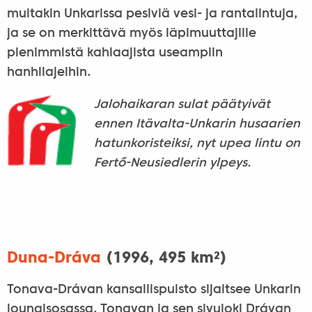
muitakin Unkarissa pesiviä vesi- ja rantalintuja,
ja se on merkittävä myös läpimuuttajille
pienimmistä kahlaajista useampiin
hanhilajeihin.
Jalohaikaran sulat päätyivät
ennen Itävalta-Unkarin husaarien
hatunkoristeiksi, nyt upea lintu on
Fertő-Neusiedlerin ylpeys.
Duna-Dráva
(1996, 495 km²)
Tonava-Drávan kansallispuisto sijaitsee Unkarin
lounaisosassa, Tonavan ja sen sivujoki Drávan