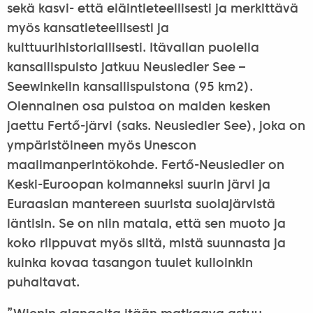
sekä kasvi- että eläintieteellisesti ja merkittävä
myös kansatieteellisesti ja
kulttuurihistoriallisesti. Itävallan puolella
kansallispuisto jatkuu Neusiedler See –
Seewinkelin kansallispuistona (95 km2).
Olennainen osa puistoa on maiden kesken
jaettu Fertő-järvi (saks. Neusiedler See), joka on
ympäristöineen myös Unescon
maailmanperintökohde. Fertő-Neusiedler on
Keski-Euroopan kolmanneksi suurin järvi ja
Euraasian mantereen suurista suolajärvistä
läntisin. Se on niin matala, että sen muoto ja
koko riippuvat myös siitä, mistä suunnasta ja
kuinka kovaa tasangon tuulet kulloinkin
puhaltavat.