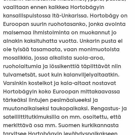
vaalitaan ennen kaikkea Hortobágyin
kansallispuistossa Itä-Unkarissa. Hortobágy on
Euroopan suurin ruohotasanko, jonka avointa
maisemaa ihmistoiminta on muokannut jo
ainakin kaksituhatta vuotta. Unkarin pusta ei
ole tylsää tasamaata, vaan monimuotoista
mosaiikkia, jossa alkalista suola-aroa,
ruoholaitumia ja lössikenttiä täplittävät niin
tulvametsät, suot kuin kalanviljelyaltaatkin.
Varsinkin kosteikot ja kala-altaat nostavat
Hortobágyin koko Euroopan mittakaavassa
tärkeäksi lintujen pesimäalueeksi ja
muutonaikaiseksi taukopaikaksi. Rengastus- ja
satelliittitutkimuksilla on mm. osoitettu, että
merkittävä osa mm. Suomen kurkikannasta
tarvitsee Hortobágyin levähdyspaikakseen