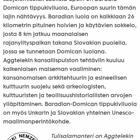
Domican tippukiviluola, Euroopan suurin tämän
lajin nähtävyys. Baradlan luola on kaikkiaan 26
kilometrin pituinen holvien ja käytävien sokkelo,
josta 8 km jatkuu maanalaisen
rajanylityspaikan takana Slovakian puolella,
jossa se tunnetaan Domican luolana.
Aggtelekin kansallispuiston tehtäviin kuuluu
kaikenlaisen maiseman vaaliminen:
kansanomaisen arkkitehtuurin ja esineellisen
kulttuurin suojelu sekä arkeologisten,
kulttuuristen ja teollisuushistoriallisten arvojen
ylläpitäminen. Baradlan-Domican tippukiviluola
on myös Unkarin ja Slovakian yhteinen Unesco-
maailmanperintökohde.
Tulisalamanteri on Aggtelekin