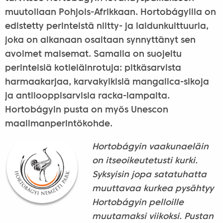
muutollaan Pohjois-Afrikkaan. Hortobágyilla on
edistetty perinteistä niitty- ja laidunkulttuuria,
joka on aikanaan osaltaan synnyttänyt sen
avoimet maisemat. Samalla on suojeltu
perinteisiä kotieläinrotuja: pitkäsarvista
harmaakarjaa, karvakylkisiä mangalica-sikoja
ja antilooppisarvisia racka-lampaita.
Hortobágyin pusta on myös Unescon
maailmanperintökohde.
Hortobágyin vaakunaeläin
on itseoikeutetusti kurki.
Syksyisin jopa satatuhatta
muuttavaa kurkea pysähtyy
Hortobágyin pelloille
muutamaksi viikoksi. Pustan