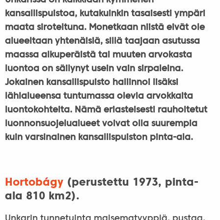
Unkarissa on kaikkiaan kymmenen
kansallispuistoa, kutakuinkin tasaisesti ympäri
maata siroteltuna. Monetkaan niistä eivät ole
alueeltaan yhtenäisiä, sillä taajaan asutussa
maassa alkuperäistä tai muuten arvokasta
luontoa on säilynyt usein vain sirpaleina.
Jokainen kansallispuisto hallinnoi lisäksi
lähialueensa tuntumassa olevia arvokkaita
luontokohteita. Nämä eriasteisesti rauhoitetut
luonnonsuojelualueet voivat olla suurempia
kuin varsinainen kansallispuiston pinta-ala.
Hortobágy
(perustettu 1973, pinta-
ala 810 km2).
Unkarin tunnetuinta maisematyyppiä, pustaa,