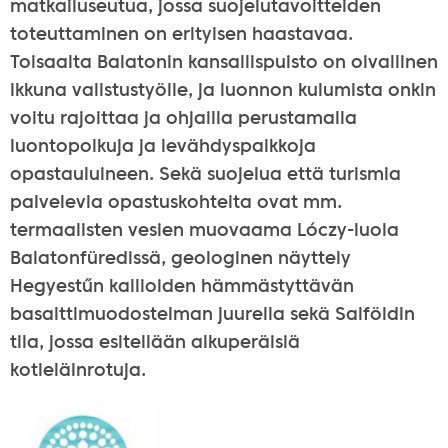
matkailuseutua, jossa suojelutavoitteiden
toteuttaminen on erityisen haastavaa.
Toisaalta Balatonin kansallispuisto on oivallinen
ikkuna valistustyölle, ja luonnon kulumista onkin
voitu rajoittaa ja ohjailla perustamalla
luontopolkuja ja levähdyspaikkoja
opastauluineen. Sekä suojelua että turismia
palvelevia opastuskohteita ovat mm.
termaalisten vesien muovaama Lóczy-luola
Balatonfüredissä, geologinen näyttely
Hegyestű
n kallioiden hämmästyttävän
basalttimuodostelman juurella sekä Salföldin
tila, jossa esitellään alkuperäisiä
kotieläinrotuja.