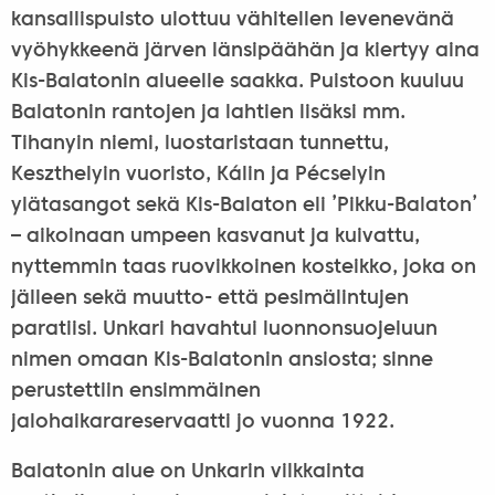
kansallispuisto ulottuu vähitellen levenevänä
vyöhykkeenä järven länsipäähän ja kiertyy aina
Kis-Balatonin alueelle saakka. Puistoon kuuluu
Balatonin rantojen ja lahtien lisäksi mm.
Tihanyin niemi, luostaristaan tunnettu,
Keszthelyin vuoristo, Kálin ja Pécselyin
ylätasangot sekä Kis-Balaton eli ’Pikku-Balaton’
– aikoinaan umpeen kasvanut ja kuivattu,
nyttemmin taas ruovikkoinen kosteikko, joka on
jälleen sekä muutto- että pesimälintujen
paratiisi. Unkari havahtui luonnonsuojeluun
nimen omaan Kis-Balatonin ansiosta; sinne
perustettiin ensimmäinen
jalohaikarareservaatti jo vuonna 1922.
Balatonin alue on Unkarin vilkkainta