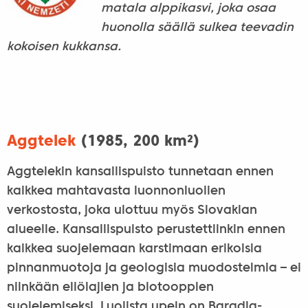
matala alppikasvi, joka osaa
huonolla säällä sulkea teevadin
kokoisen kukkansa.
Aggtelek
(1985, 200 km²)
Aggtelekin kansallispuisto tunnetaan ennen
kaikkea mahtavasta luonnonluolien
verkostosta, joka ulottuu myös Slovakian
alueelle. Kansallispuisto perustettiinkin ennen
kaikkea suojelemaan karstimaan erikoisia
pinnanmuotoja ja geologisia muodostelmia – ei
niinkään eliölajien ja biotooppien
suojelemiseksi. Luolista upein on Baradla-