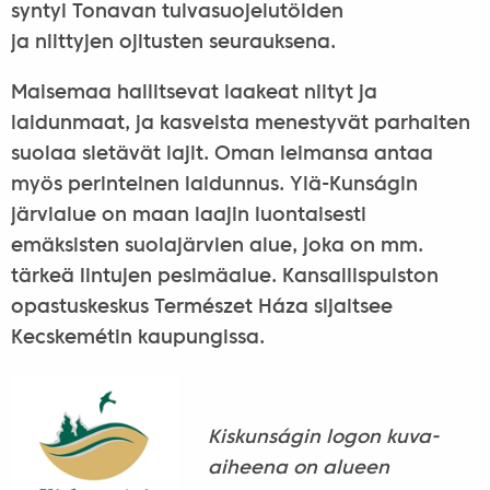
syntyi Tonavan tulvasuojelutöiden
ja niittyjen ojitusten seurauksena.
Maisemaa hallitsevat laakeat niityt ja
laidunmaat, ja kasveista menestyvät parhaiten
suolaa sietävät lajit. Oman leimansa antaa
myös perinteinen laidunnus. Ylä-Kunságin
järvialue on maan laajin luontaisesti
emäksisten suolajärvien alue, joka on mm.
tärkeä lintujen pesimäalue. Kansallispuiston
opastuskeskus Természet Háza sijaitsee
Kecskemétin kaupungissa.
Kiskunságin logon kuva-
aiheena on alueen