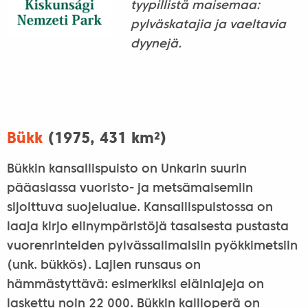
tyypillistä maisemaa:
pylväskatajia ja vaeltavia
dyynejä.
Bükk
(1975, 431 km²)
Bükkin kansallispuisto on Unkarin suurin
pääasiassa vuoristo- ja metsämaisemiin
sijoittuva suojelualue. Kansallispuistossa on
laaja kirjo elinympäristöjä tasaisesta pustasta
vuorenrinteiden pylvässalimaisiin pyökkimetsiin
(unk. bükkös). Lajien runsaus on
hämmästyttävä: esimerkiksi eläinlajeja on
laskettu noin 22 000. Bükkin kallioperä on