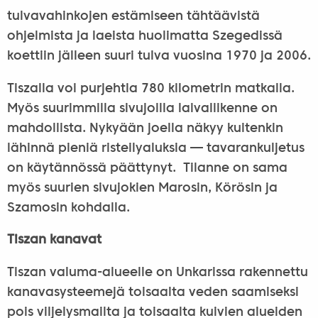
tulvavahinkojen estämiseen tähtäävistä
ohjelmista ja laeista huolimatta Szegedissä
koettiin jälleen suuri tulva vuosina 1970 ja 2006.
Tiszalla voi purjehtia 780 kilometrin matkalla.
Myös suurimmilla sivujoilla laivaliikenne on
mahdollista. Nykyään joella näkyy kuitenkin
lähinnä pieniä risteilyaluksia — tavarankuljetus
on käytännössä päättynyt. Tilanne on sama
myös suurien sivujokien Marosin, Körösin ja
Szamosin kohdalla.
Tiszan kanavat
Tiszan valuma-alueelle on Unkarissa rakennettu
kanavasysteemejä toisaalta veden saamiseksi
pois viljelysmailta ja toisaalta kuivien alueiden