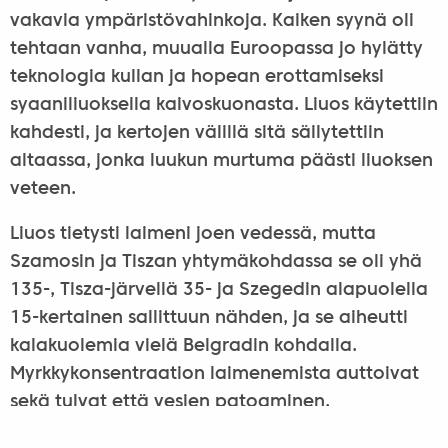
vakavia ympäristövahinkoja. Kaiken syynä oli
tehtaan vanha, muualla Euroopassa jo hylätty
teknologia kullan ja hopean erottamiseksi
syaaniliuoksella kaivoskuonasta. Liuos käytettiin
kahdesti, ja kertojen välillä sitä säilytettiin
altaassa, jonka luukun murtuma päästi liuoksen
veteen.
Liuos tietysti laimeni joen vedessä, mutta
Szamosin ja Tiszan yhtymäkohdassa se oli yhä
135-, Tisza-järvellä 35- ja Szegedin alapuolella
15-kertainen sallittuun nähden, ja se aiheutti
kalakuolemia vielä Belgradin kohdalla.
Myrkkykonsentraation laimenemista auttoivat
sekä tulvat että vesien patoaminen.
Viranomaiset yrittivät toimillaan taata joen