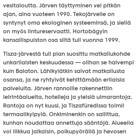
vesitaloutta. Järven täyttyminen vei pitkän
ajan, aina vuoteen 1990. Tekojärvelle on
syntynyt oma ekologinen systeeminsä, ja siellä
on myös lintureservaatti. Hortobágyin
kansallispuiston osa siitä tuli vuonna 1999.
Tisza-järvestä tuli pian suosittu matkailukohde
unkarilaisten keskuudessa — olihan se halvempi
kuin Balaton. Lähikylätkin saivat matkailusta
osansa, ja ne ryhtyivät kehittämään erilaisia
palveluita. Järven rannoille rakennettiin
leirintäalueita, hotelleja ja yleisiä uimarantoja.
Rantoja on nyt kuusi, ja Tiszafüredissa toimii
termaalikylpylä. Onkiminenkin on sallittua,
kunhan noudattaa annettuja sääntöjä. Alueella
voi liikkua jalkaisin, polkupyörällä ja hevosen