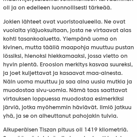
oli ja on edelleen luonnollisesti tärkeää.
Jokien lähteet ovat vuoristoalueella. Ne ovat
vuolaita yläjuoksultaan, josta ne virtaavat alas
kohti tasankoaluetta. Ylempänä uoma on
kivinen, mutta täällä maapohja muuttuu pustan
lössiksi, hienoksi hiekkamaaksi, jossa vietto on
hyvin pientä. Eroosion merkitys kasvaa suureksi,
ja joet kuljettavat ja kasaavat maa-ainesta.
Näin uoma muuttuu ja saa aina uusia mutkia ja
muodostaa sivu-uomia. Nämä taas saattavat
virtauksen loppuessa muodostaa esimerkiksi
järviä, jotka myöhemmin häviävät. Ilmiö jatkuu
yhä, ja se on aiheuttanut pahojakin tulvia.
Alkuperäisen Tiszan pituus oli 1419 kilometriä.