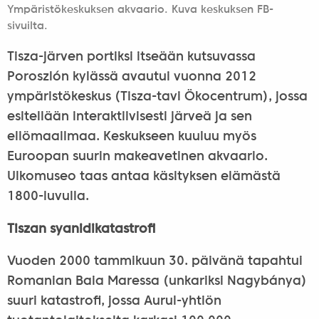
Ympäristökeskuksen akvaario. Kuva keskuksen FB-
sivuilta.
Tisza-järven portiksi itseään kutsuvassa
Poroszlón kylässä avautui vuonna 2012
ympäristökeskus (Tisza-tavi Ökocentrum), jossa
esitellään interaktiivisesti järveä ja sen
eliömaailmaa. Keskukseen kuuluu myös
Euroopan suurin makeavetinen akvaario.
Ulkomuseo taas antaa käsityksen elämästä
1800-luvulla.
Tiszan syanidikatastrofi
Vuoden 2000 tammikuun 30. päivänä tapahtui
Romanian Baia Maressa (unkariksi Nagybánya)
suuri katastrofi, jossa Aurul-yhtiön