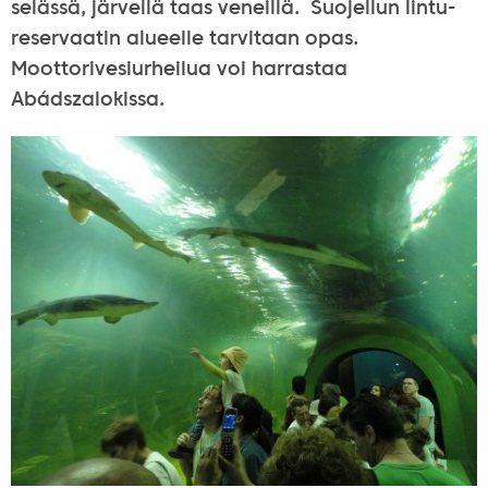
selässä, järvellä taas veneillä. Suojellun lintu-
reservaatin alueelle tarvitaan opas.
Moottorivesiurheilua voi harrastaa
Abádszalokissa.