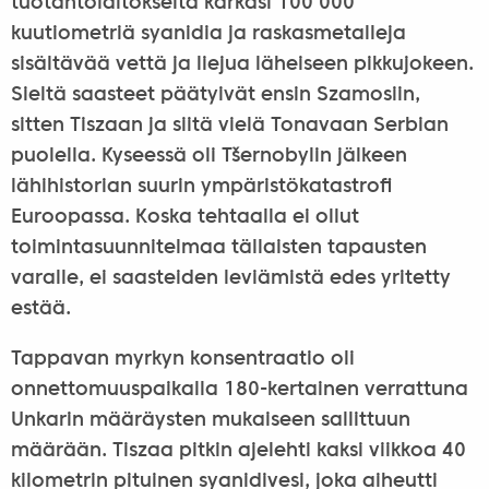
tuotantolaitokselta karkasi 100 000
kuutiometriä syanidia ja raskasmetalleja
sisältävää vettä ja liejua läheiseen pikkujokeen.
Sieltä saasteet päätyivät ensin Szamosiin,
sitten Tiszaan ja siitä vielä Tonavaan Serbian
puolella. Kyseessä oli Tšernobylin jälkeen
lähihistorian suurin ympäristökatastrofi
Euroopassa. Koska tehtaalla ei ollut
toimintasuunnitelmaa tällaisten tapausten
varalle, ei saasteiden leviämistä edes yritetty
estää.
Tappavan myrkyn konsentraatio oli
onnettomuuspaikalla 180-kertainen verrattuna
Unkarin määräysten mukaiseen sallittuun
määrään. Tiszaa pitkin ajelehti kaksi viikkoa 40
kilometrin pituinen syanidivesi, joka aiheutti