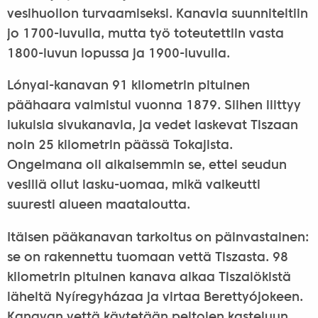
vesihuollon turvaamiseksi. Kanavia suunniteltiin
jo 1700-luvulla, mutta työ toteutettiin vasta
1800-luvun lopussa ja 1900-luvulla.
Lónyai-kanavan 91 kilometrin pituinen
päähaara valmistui vuonna 1879. Siihen liittyy
lukuisia sivukanavia, ja vedet laskevat Tiszaan
noin 25 kilometrin päässä Tokajista.
Ongelmana oli aikaisemmin se, ettei seudun
vesillä ollut lasku-uomaa, mikä vaikeutti
suuresti alueen maataloutta.
Itäisen pääkanavan tarkoitus on päinvastainen:
se on rakennettu tuomaan vettä Tiszasta. 98
kilometrin pituinen kanava alkaa Tiszalökistä
läheltä Nyíregyházaa ja virtaa Berettyójokeen.
Kanavan vettä käytetään peltojen kasteluun,