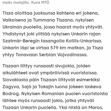
myös melojille. Kuva MTÜ.
Tisza aloittaa juoksunsa kahtena eri jokena,
Valkoisena ja Tummana Tiszana, nykyisen
Ukrainan puolella, jossa haarat myös yhtyvät.
Yhdistynyt joki ylittää nykyisen Unkarin rajan
Szatmár-Beregin tasangolla Koillis-Unkarissa.
Unkarin läpi se virtaa 579 km matkan, ja Tisza
yhtyy Tonavaan Serbian Vojvodinassa.
Tiszaan liittyy runsaasti sivujokia, joiden
alkulähteet ovat ympäröivissä vuoristoissa.
Slovakiasta päin Tiszaan liittyvät esimerkiksi
Zagyva, Sajó ja Tokajin luona jokeen laskeva
Bodrog. Nykyisen Romanian puolen vuoristoista
lähtee myös runsaasti jokia, jotka yhtyvät
Tiszaan Unkarin puolella. Yksi niistä on Maros,