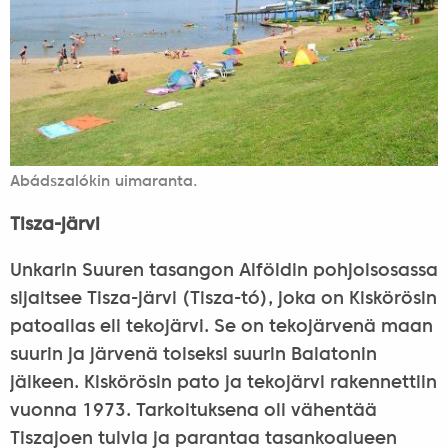
Abádszalókin uimaranta.
Tisza-järvi
Unkarin Suuren tasangon Alföldin pohjoisosassa
sijaitsee Tisza-järvi (Tisza-tó), joka on Kiskörösin
patoallas eli tekojärvi. Se on tekojärvenä maan
suurin ja järvenä toiseksi suurin Balatonin
jälkeen. Kiskörösin pato ja tekojärvi rakennettiin
vuonna 1973. Tarkoituksena oli vähentää
Tiszajoen tulvia ja parantaa tasankoalueen