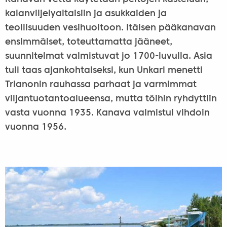
kalanviljelyaltaisiin ja asukkaiden ja
teollisuuden vesihuoltoon. Itäisen pääkanavan
ensimmäiset, toteuttamatta jääneet,
suunnitelmat valmistuvat jo 1700-luvulla. Asia
tuli taas ajankohtaiseksi, kun Unkari menetti
Trianonin rauhassa parhaat ja varmimmat
viljantuotantoalueensa, mutta töihin ryhdyttiin
vasta vuonna 1935. Kanava valmistui vihdoin
vuonna 1956.