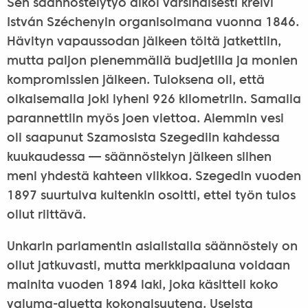
Sen säännöstelytyö alkoi varsinaisesti kreivi
István Széchenyin organisoimana vuonna 1846.
Hävityn vapaussodan jälkeen töitä jatkettiin,
mutta paljon pienemmällä budjetilla ja monien
kompromissien jälkeen. Tuloksena oli, että
oikaisemalla joki lyheni 926 kilometriin. Samalla
parannettiin myös joen viettoa. Aiemmin vesi
oli saapunut Szamosista Szegediin kahdessa
kuukaudessa — säännöstelyn jälkeen siihen
meni yhdestä kahteen viikkoa. Szegedin vuoden
1897 suurtulva kuitenkin osoitti, ettei työn tulos
ollut riittävä.
Unkarin parlamentin asialistalla säännöstely on
ollut jatkuvasti, mutta merkkipaaluna voidaan
mainita vuoden 1894 laki, joka käsitteli koko
valuma-aluetta kokonaisuutena. Useista