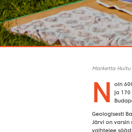
Marketta Huitu
N
oin 60
ja 170
Budape
Geologisesti Ba
Järvi on varsin
vaihtelee sääst