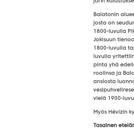
järvi kalastuks
Balatonin alue
josta on seudun
1800-luvulla Pik
Jokisuun tienoo
1800-luvulla t
luvulla yritett
pinta yhä edel
roolinsa ja Bal
ansiosta luonno
vesipuhvelirese
vielä 1900-luvu
Myös Hévízin ky
Tasainen etelä