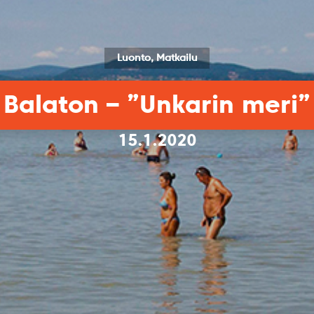
Luonto, Matkailu
Balaton – ”Unkarin meri”
15.1.2020