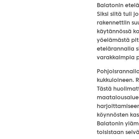
Balatonin etelä
Siksi siitä tuli
rakennettiin su
käytännössä kok
yöelämästä pit
etelärannalla s
varakkaimpia p
Pohjoisrannall
kukkuloineen. 
Tästä huolimat
maatalousalue o
harjoittamisee
köynnösten kasv
Balatonin yläma
toisistaan selvä