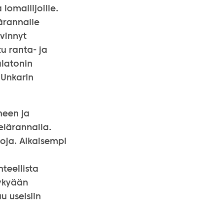
lomailijoille.
lärannalle
evinnyt
u ranta- ja
alatonin
 Unkarin
neen ja
elärannalla.
oja. Aikaisempi
teellista
nykyään
u useisiin