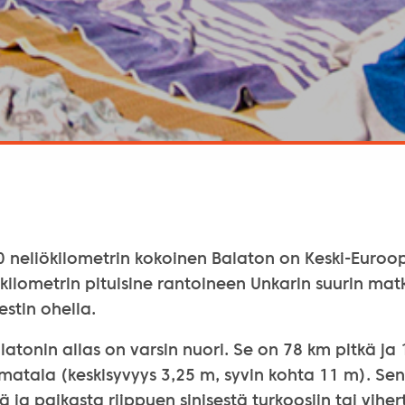
0 neliökilometrin kokoinen Balaton on Keski-Euroop
 kilometrin pituisine rantoineen Unkarin suurin matk
stin ohella.
latonin allas on varsin nuori. Se on 78 km pitkä ja
 matala (keskisyvyys 3,25 m, syvin kohta 11 m). Se
ä ja paikasta riippuen sinisestä turkoosiin tai vihe