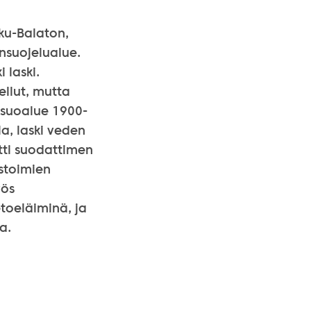
ku-Balaton,
onsuojelualue.
 laski.
ellut, mutta
 suoalue 1900-
a, laski veden
tti suodattimen
istoimien
yös
etoeläiminä, ja
a.