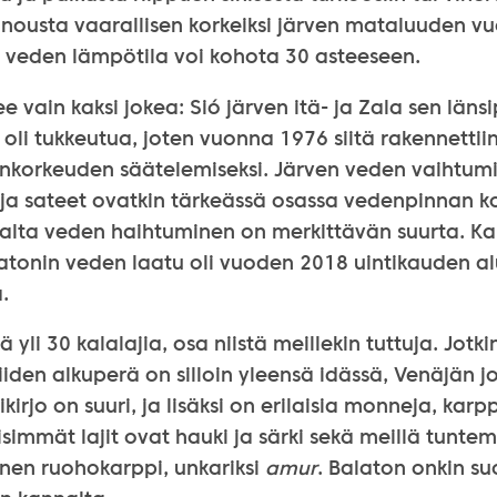
 nousta vaarallisen korkeiksi järven mataluuden vuo
 veden lämpötila voi kohota 30 asteeseen.
e vain kaksi jokea: Sió järven itä- ja Zala sen läns
 oli tukkeutua, joten vuonna 1976 siitä rakennetti
nkorkeuden säätelemiseksi. Järven veden vaihtumi
 ja sateet ovatkin tärkeässä osassa vedenpinnan 
aalta veden haihtuminen on merkittävän suurta. Ka
atonin veden laatu oli vuoden 2018 uintikauden a
.
 yli 30 kalalajia, osa niistä meillekin tuttuja. Jotkin
niiden alkuperä on silloin yleensä idässä, Venäjän jo
ikirjo on suuri, ja lisäksi on erilaisia monneja, karp
isimmät lajit ovat hauki ja särki sekä meillä tunte
nen ruohokarppi, unkariksi
amur
. Balaton onkin su