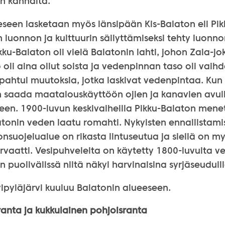
en kannalta.
eseen lasketaan myös länsipään Kis-Balaton eli Pik
 luonnon ja kulttuurin säilyttämiseksi tehty luonn
ku-Balaton oli vielä Balatonin lahti, johon Zala-joki
 oli aina ollut soista ja vedenpinnan taso oli vaihd
apahtui muutoksia, jotka laskivat vedenpintaa. Kun
iin saada maatalouskäyttöön ojien ja kanavien avull
leen. 1900-luvun keskivaiheilla Pikku-Balaton mene
atonin veden laatu romahti. Nykyisten ennallistam
nsuojelualue on rikasta lintuseutua ja siellä on m
rvaatti. Vesipuhveleita on käytetty 1800-luvulta v
n puolivälissä niitä näkyi harvinaisina syrjäseuduill
lpyläjärvi kuuluu Balatonin alueeseen.
ranta ja kukkulainen pohjoisranta