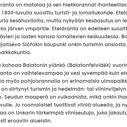
ranta on matalaa ja sen hiekkarannat ihanteellisia 
 jo 1800-luvulla suosittu turisti- ja lomailukohde. Ete
uria kesähuviloita, mutta nykyään kesäasutus on l
o järven ympärille. Eteläranta on edelleen suositt
ävien ja lasten kanssa lomailevien keskuudessa. B
ijaitseva Siófokin kaupunki onkin turismin ansiosta
aikkakuntia.
a kohoaa Balatonin ylänkö (Balatonfelvidék) vuori
Ranta on vaihtelevampaa ja vesi syvempää kuin et
ta myös pohjoisrannalla on erinomaisia uimapaikk
n siirtynyt turismin ja hedelmän- tai viininviljelyn
n. Seudun maaperä on vulkaanista, mikä onkin ihan
ulle. Jo roomalaiset tuottivat viiniä alueella, ja 
a on Unkarin tärkeimpiä viiniseutuja, joka jakautu
sti eroaviin alueisiin.