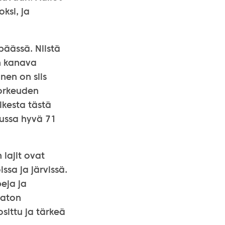
ksi, ja
ipäässä. Niistä
in kanava
nen on siis
korkeuden
ikesta tästä
lussa hyvä 71
 lajit ovat
issa ja järvissä.
peja ja
maton
osittu ja tärkeä