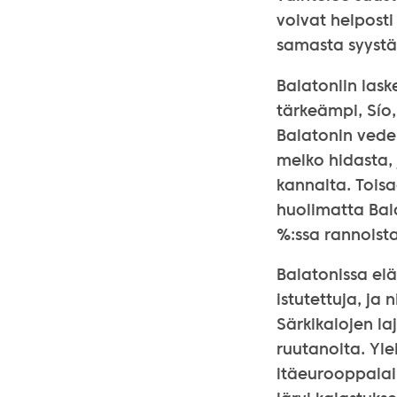
voivat helposti
samasta syystä
Balatoniin laske
tärkeämpi, Sío,
Balatonin vede
melko hidasta,
kannalta. Tois
huolimatta Bal
%:ssa rannoista
Balatonissa elää
istutettuja, ja 
Särkikalojen laj
ruutanoita. Yle
itäeurooppalai