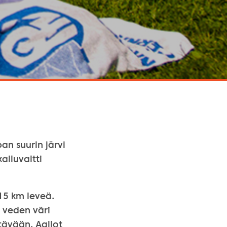
an suurin järvi
ailuvaltti
 15 km leveä.
n veden väri
rtävään. Aallot