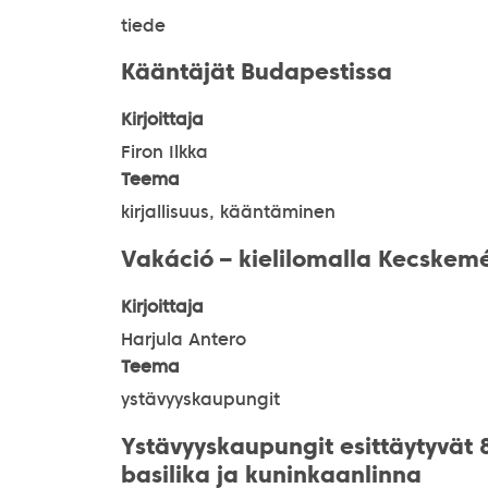
tiede
Kääntäjät Budapestissa
Kirjoittaja
Firon Ilkka
Teema
kirjallisuus, kääntäminen
Vakáció – kielilomalla Kecskemé
Kirjoittaja
Harjula Antero
Teema
ystävyyskaupungit
Ystävyyskaupungit esittäytyvät 
basilika ja kuninkaanlinna