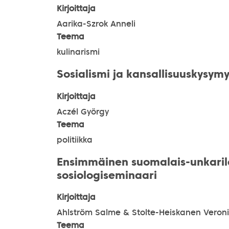
Kirjoittaja
Aarika-Szrok Anneli
Teema
kulinarismi
Sosialismi ja kansallisuuskysym
Kirjoittaja
Aczél György
Teema
politiikka
Ensimmäinen suomalais-unkaril
sosiologiseminaari
Kirjoittaja
Ahlström Salme & Stolte-Heiskanen Veron
Teema