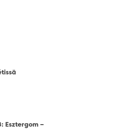
tissä
8: Esztergom –