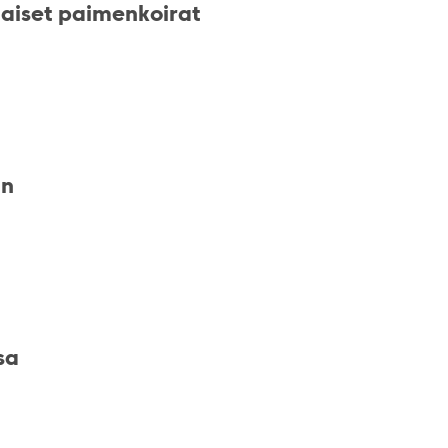
laiset paimenkoirat
an
sa