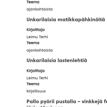
Teema
ajankohtaista
Unkarilaisia matikkapähkinöitä
Kirjoittaja
Leimu Terhi
Teema
ajankohtaista
Unkarilaisia lastenlehtiä
Kirjoittaja
Leimu Terhi
Teema
kirjallisuus
Pallo pyörii pustalla – vinkkejä