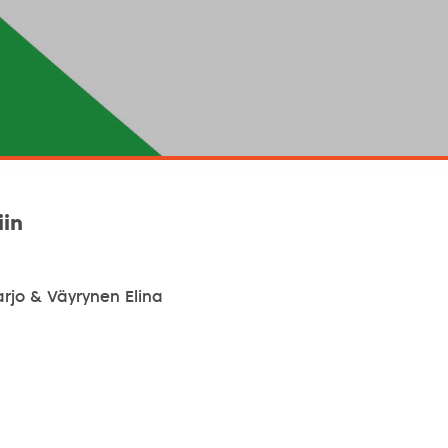
iin
arjo & Väyrynen Elina