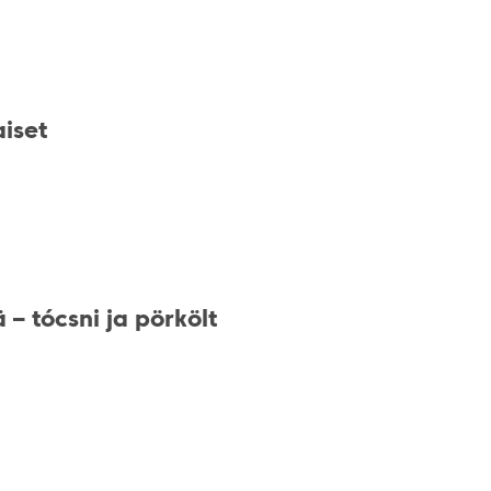
aiset
 – tócsni ja pörkölt