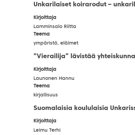
Unkarilaiset koirarodut – unkari
Kirjoittaja
Lamminsalo Riitta
Teema
ympäristö, eläimet
”Vierailija” lävistää yhteiskunn
Kirjoittaja
Launonen Hannu
Teema
kirjallisuus
Suomalaisia koululaisia Unkaris
Kirjoittaja
Leimu Terhi