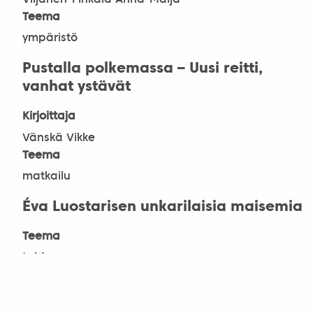
Teema
ympäristö
Pustalla polkemassa – Uusi reitti,
vanhat ystävät
Kirjoittaja
Vänskä Vikke
Teema
matkailu
Éva Luostarisen unkarilaisia maisemia
Teema
taide
Jazzia ja tanssi-improvisaatioita