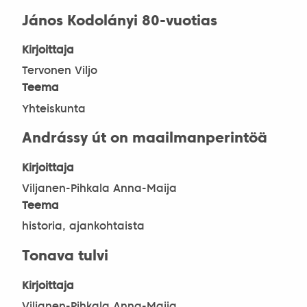
János Kodolányi 80-vuotias
Kirjoittaja
Tervonen Viljo
Teema
Yhteiskunta
Andrássy út on maailmanperintöä
Kirjoittaja
Viljanen-Pihkala Anna-Maija
Teema
historia, ajankohtaista
Tonava tulvi
Kirjoittaja
Viljanen-Pihkala Anna-Maija