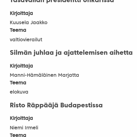
Tasavallan presidentti Unkarissa
Kirjoittaja
Kuusela Jaakko
Teema
valtiovierailut
Silmän juhlaa ja ajattelemisen aihetta
Kirjoittaja
Manni-Hämäläinen Marjatta
Teema
elokuva
Risto Räppääjä Budapestissa
Kirjoittaja
Niemi Irmeli
Teema