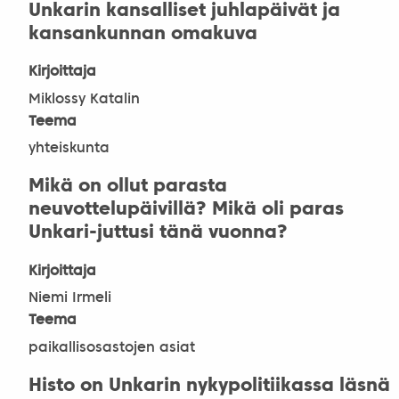
Unkarin kansalliset juhlapäivät ja
kansankunnan omakuva
Kirjoittaja
Miklossy Katalin
Teema
yhteiskunta
Mikä on ollut parasta
neuvottelupäivillä? Mikä oli paras
Unkari-juttusi tänä vuonna?
Kirjoittaja
Niemi Irmeli
Teema
paikallisosastojen asiat
Histo on Unkarin nykypolitiikassa läsnä