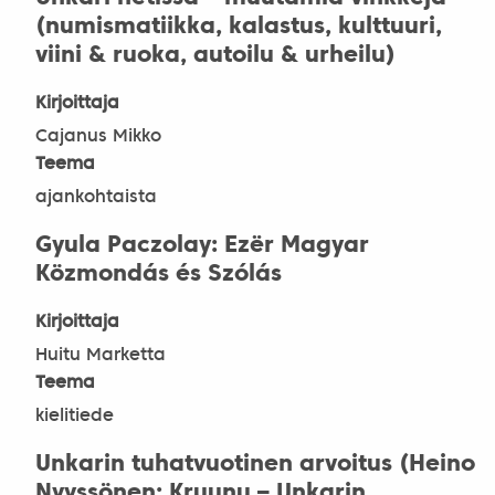
(numismatiikka, kalastus, kulttuuri,
viini & ruoka, autoilu & urheilu)
Kirjoittaja
Cajanus Mikko
Teema
ajankohtaista
Gyula Paczolay: Ezër Magyar
Közmondás és Szólás
Kirjoittaja
Huitu Marketta
Teema
kielitiede
Unkarin tuhatvuotinen arvoitus (Heino
Nyyssönen: Kruunu – Unkarin