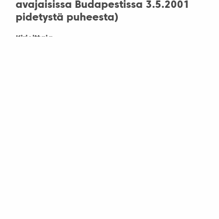
avajaisissa Budapestissa 3.5.2001
pidetystä puheesta)
Kirjoittaja
Szoporinagy Lajos, suom. Manni-Hämäläinen
Marjatta
Teema
kirjallisuus
Miklós Mészöly 1921–2001
Kirjoittaja
Tarvainen Anna
Teema
kirjallisuus
Kääntäjät kokoontuivat Käsmuun