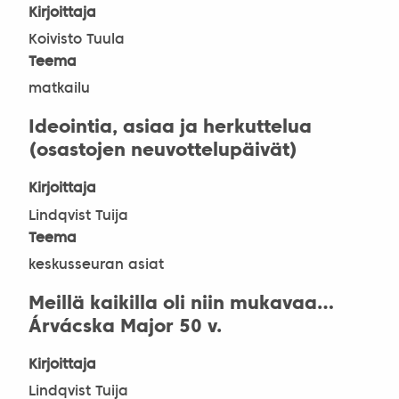
Kirjoittaja
Koivisto Tuula
Teema
matkailu
Ideointia, asiaa ja herkuttelua
(osastojen neuvottelupäivät)
Kirjoittaja
Lindqvist Tuija
Teema
keskusseuran asiat
Meillä kaikilla oli niin mukavaa…
Árvácska Major 50 v.
Kirjoittaja
Lindqvist Tuija