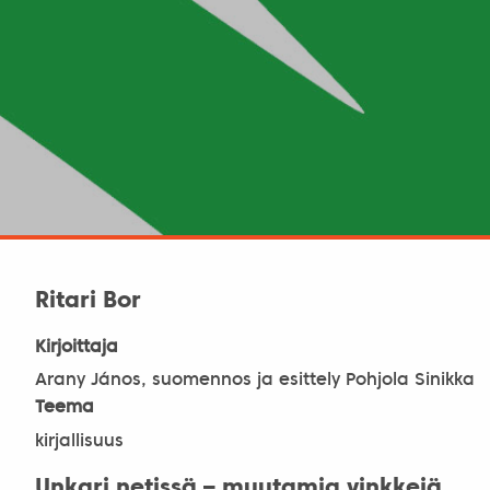
Ritari Bor
Kirjoittaja
Arany János, suomennos ja esittely Pohjola Sinikka
Teema
kirjallisuus
Unkari netissä – muutamia vinkkejä