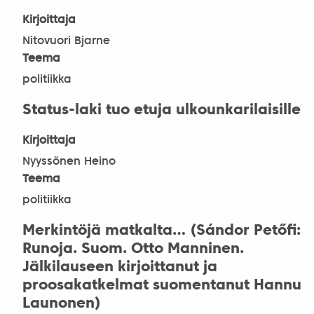
Kirjoittaja
Nitovuori Bjarne
Teema
politiikka
Status-laki tuo etuja ulkounkarilaisille
Kirjoittaja
Nyyssönen Heino
Teema
politiikka
Merkintöjä matkalta… (Sándor Petőfi:
Runoja. Suom. Otto Manninen.
Jälkilauseen kirjoittanut ja
proosakatkelmat suomentanut Hannu
Launonen)