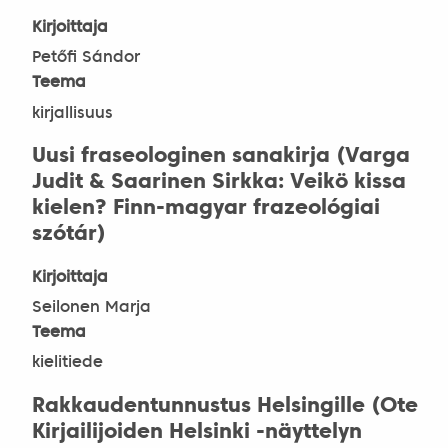
Kirjoittaja
Petőfi Sándor
Teema
kirjallisuus
Uusi fraseologinen sanakirja (Varga
Judit & Saarinen Sirkka: Veikö kissa
kielen? Finn-magyar frazeológiai
szótár)
Kirjoittaja
Seilonen Marja
Teema
kielitiede
Rakkaudentunnustus Helsingille (Ote
Kirjailijoiden Helsinki -näyttelyn