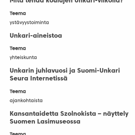
Mitä tehdä koulujen Unkari-viikolla?
Teema
ystävyystoiminta
Unkari-aineistoa
Teema
yhteiskunta
Unkarin juhlavuosi ja Suomi-Unkari
Seura Internetissä
Teema
ajankohtaista
Kansantaidetta Szolnokista – näyttely
Suomen Lasimuseossa
Teema