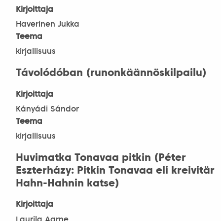
Kirjoittaja
Haverinen Jukka
Teema
kirjallisuus
Távolódóban (runonkäännöskilpailu)
Kirjoittaja
Kányádi Sándor
Teema
kirjallisuus
Huvimatka Tonavaa pitkin (Péter
Eszterházy: Pitkin Tonavaa eli kreivitär
Hahn-Hahnin katse)
Kirjoittaja
Laurila Aarne