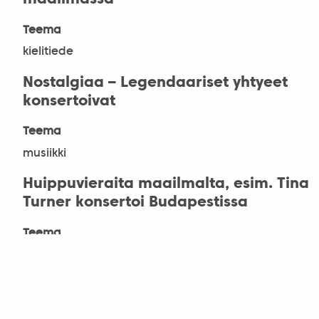
Teema
kielitiede
Nostalgiaa – Legendaariset yhtyeet
konsertoivat
Teema
musiikki
Huippuvieraita maailmalta, esim. Tina
Turner konsertoi Budapestissa
Teema
musiikki
Unkarin presidentin ensi-ilta
Teema