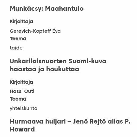
Munkácsy: Maahantulo
Kirjoittaja
Gerevich-Kopteff Éva
Teema
taide
Unkarilaisnuorten Suomi-kuva
haastaa ja houkuttaa
Kirjoittaja
Hassi Outi
Teema
yhteiskunta
Hurmaava huijari – Jenő Rejtő alias P.
Howard