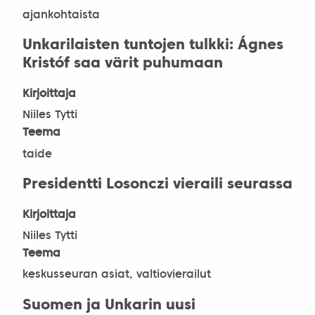
ajankohtaista
Unkarilaisten tuntojen tulkki: Ágnes
Kristóf saa värit puhumaan
Kirjoittaja
Niiles Tytti
Teema
taide
Presidentti Losonczi vieraili seurassa
Kirjoittaja
Niiles Tytti
Teema
keskusseuran asiat, valtiovierailut
Suomen ja Unkarin uusi