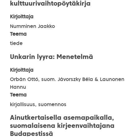
kulttuurivaihtopöytäkirja
Kirjoittaja
Numminen Jaakko
Teema
tiede
Unkarin lyyra: Menetelmä
Kirjoittaja
Orbán Ottó, suom. Jávorszky Béla & Launonen
Hannu
Teema
kirjallisuus, suomennos
Ainutkertaisella asemapaikalla,
suomalaisena kirjeenvaihtajana
Budapestissä