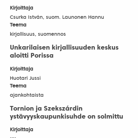
Kirjoittaja
Csurka István, suom. Launonen Hannu
Teema
kirjallisuus, suomennos
Unkarilaisen kirjallisuuden keskus
aloitti Porissa
Kirjoittaja
Huotari Jussi
Teema
ajankohtaista
Tornion ja Szekszárdin
ystävyyskaupunkisuhde on solmittu
Kirjoittaja