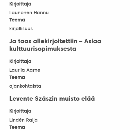
Kirjoittaja
Launonen Hannu
Teema
kirjallisuus
Ja taas allekirjoitettiin – Asiaa
kulttuurisopimuksesta
Kirjoittaja
Laurila Aarne
Teema
ajankohtaista
Levente Szászin muisto elää
Kirjoittaja
Lindén Raija
Teema