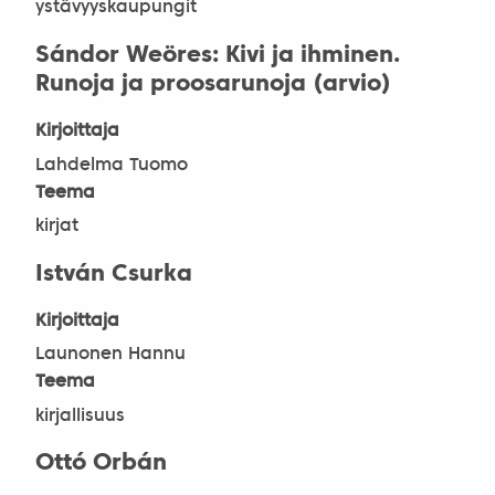
ystävyyskaupungit
Sándor Weöres: Kivi ja ihminen.
Runoja ja proosarunoja (arvio)
Kirjoittaja
Lahdelma Tuomo
Teema
kirjat
István Csurka
Kirjoittaja
Launonen Hannu
Teema
kirjallisuus
Ottó Orbán