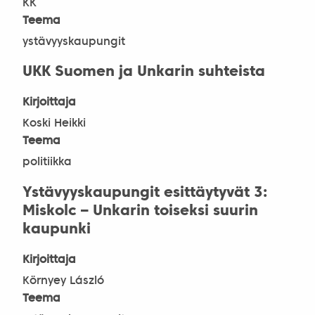
KK
Teema
ystävyyskaupungit
UKK Suomen ja Unkarin suhteista
Kirjoittaja
Koski Heikki
Teema
politiikka
Ystävyyskaupungit esittäytyvät 3:
Miskolc – Unkarin toiseksi suurin
kaupunki
Kirjoittaja
Környey László
Teema