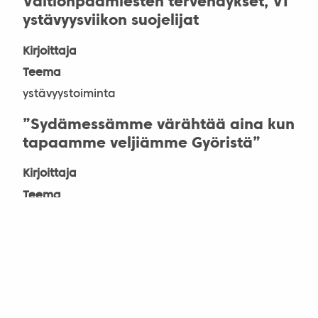
Valtionpäämiesten tervehdykset, VI
ystävyysviikon suojelijat
Kirjoittaja
Teema
ystävyystoiminta
”Sydämessämme värähtää aina kun
tapaamme veljiämme Györistä”
Kirjoittaja
Teema
paikallisosastot
Ystävyysviikkoa valmistelevan
toimikunnan puheenjohtaja Mauri
Lehtovirta: Ystävyysviikko jo kuudetta
kertaa