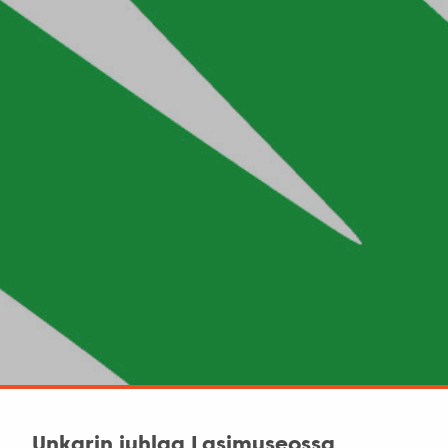
Unkarin juhlaa Lasimuseossa