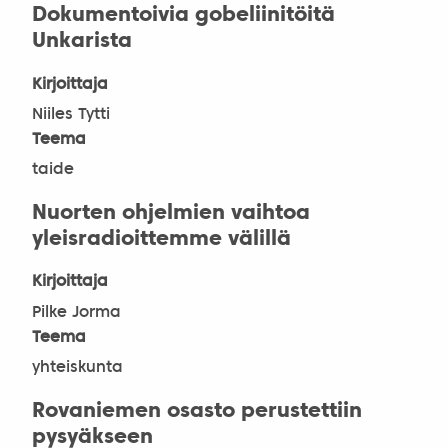
Dokumentoivia gobeliinitöitä
Unkarista
Kirjoittaja
Niiles Tytti
Teema
taide
Nuorten ohjelmien vaihtoa
yleisradioittemme välillä
Kirjoittaja
Pilke Jorma
Teema
yhteiskunta
Rovaniemen osasto perustettiin
pysyäkseen