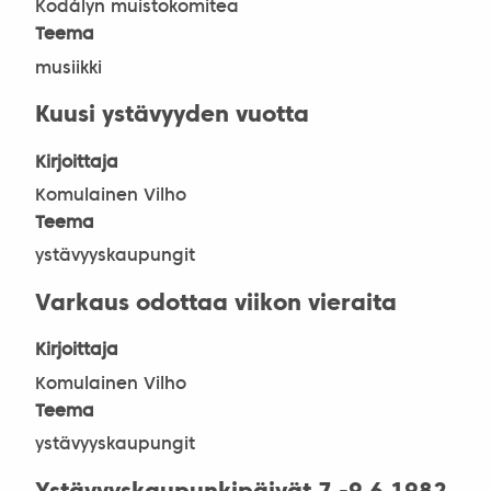
Kodályn muistokomitea
Teema
musiikki
Kuusi ystävyyden vuotta
Kirjoittaja
Komulainen Vilho
Teema
ystävyyskaupungit
Varkaus odottaa viikon vieraita
Kirjoittaja
Komulainen Vilho
Teema
ystävyyskaupungit