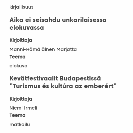
kirjallisuus
Aika ei seisahdu unkarilaisessa
elokuvassa
Kirjoittaja
Manni-Hämäläinen Marjatta
Teema
elokuva
Kevätfestivaalit Budapestissä
”Turizmus és kultúra az emberért”
Kirjoittaja
Niemi Irmeli
Teema
matkailu