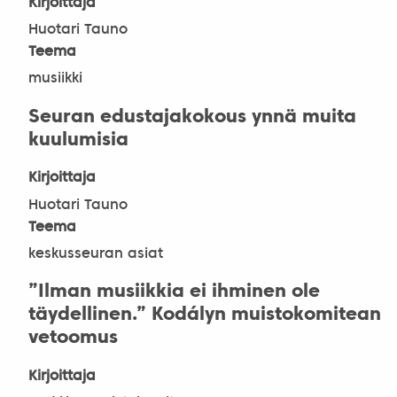
Kirjoittaja
Huotari Tauno
Teema
musiikki
Seuran edustajakokous ynnä muita
kuulumisia
Kirjoittaja
Huotari Tauno
Teema
keskusseuran asiat
”Ilman musiikkia ei ihminen ole
täydellinen.” Kodályn muistokomitean
vetoomus
Kirjoittaja