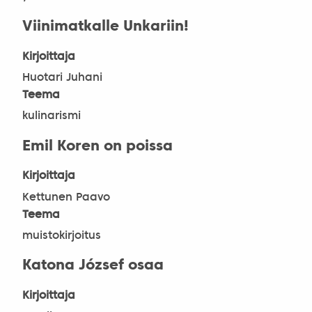
Viinimatkalle Unkariin!
Kirjoittaja
Huotari Juhani
Teema
kulinarismi
Emil Koren on poissa
Kirjoittaja
Kettunen Paavo
Teema
muistokirjoitus
Katona József osaa
Kirjoittaja