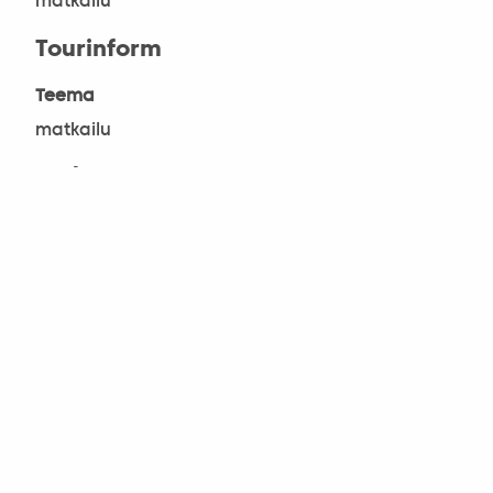
matkailu
Tourinform
Teema
matkailu
Budapest Panorama
Teema
matkailu
Pesti Műsor ja Pesti Est
Teema
matkailu
Suomi-unkari-suomi matkasanasto
Teema