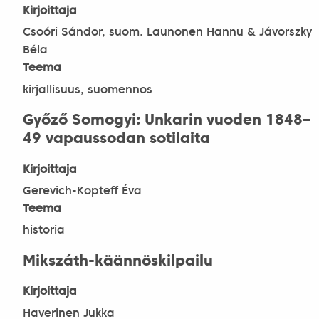
Kirjoittaja
Csoóri Sándor, suom. Launonen Hannu & Jávorszky
Béla
Teema
kirjallisuus, suomennos
Győző Somogyi: Unkarin vuoden 1848–
49 vapaussodan sotilaita
Kirjoittaja
Gerevich-Kopteff Éva
Teema
historia
Mikszáth-käännöskilpailu
Kirjoittaja
Haverinen Jukka