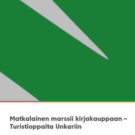
Matkalainen marssii kirjakauppaan –
Turistioppaita Unkariin