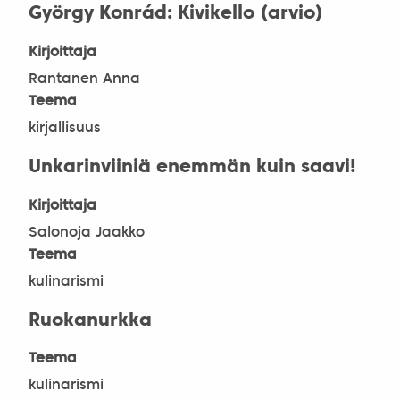
György Konrád: Kivikello (arvio)
Kirjoittaja
Rantanen Anna
Teema
kirjallisuus
Unkarinviiniä enemmän kuin saavi!
Kirjoittaja
Salonoja Jaakko
Teema
kulinarismi
Ruokanurkka
Teema
kulinarismi