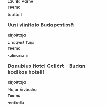
Laurila Aarne
Teema
teatteri
Uusi viinitalo Budapestissä
Kirjoittaja
Lindqvist Tuija
Teema
kulinarismi
Danubius Hotel Gellért – Budan
kodikas hotelli
Kirjoittaja
Major Árvácska
Teema
matkailu