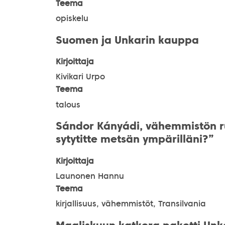
Teema
opiskelu
Suomen ja Unkarin kauppa
Kirjoittaja
Kivikari Urpo
Teema
talous
Sándor Kányádi, vähemmistön run
sytytitte metsän ympärilläni?”
Kirjoittaja
Launonen Hannu
Teema
kirjallisuus, vähemmistöt, Transilvania