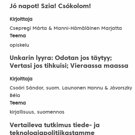
Jó napot! Szia! Csókolom!
Kirjoittaja
Csepregi Márta & Manni-Hämäläinen Marjatta
Teema
opiskelu
Unkarin lyyra: Odotan jos täytyy;
Vertasi jos tihkuisi; Vieraassa maassa
Kirjoittaja
Csoóri Sándor, suom. Launonen Hannu & Jávorszky
Béla
Teema
kirjallisuus, suomennos
Vertaileva tutkimus tiede- ja
teknologiapolitiikastamme