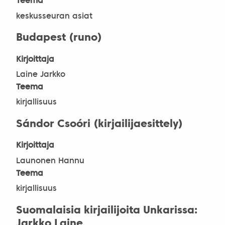
Teema
keskusseuran asiat
Budapest (runo)
Kirjoittaja
Laine Jarkko
Teema
kirjallisuus
Sándor Csoóri (kirjailijaesittely)
Kirjoittaja
Launonen Hannu
Teema
kirjallisuus
Suomalaisia kirjailijoita Unkarissa:
Jarkko Laine