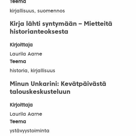
Teema
kirjallisuus, suomennos
Kirja lähti syntymään – Mietteitä
historianteoksesta
Kirjoittaja
Laurila Aarne
Teema
historia, kirjallisuus
Minun Unkarini: Kevätpäivästä
talouskeskusteluun
Kirjoittaja
Laurila Aarne
Teema
ystävyystoiminta