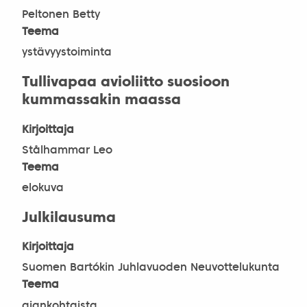
Peltonen Betty
Teema
ystävyystoiminta
Tullivapaa avioliitto suosioon
kummassakin maassa
Kirjoittaja
Stålhammar Leo
Teema
elokuva
Julkilausuma
Kirjoittaja
Suomen Bartókin Juhlavuoden Neuvottelukunta
Teema
ajankohtaista