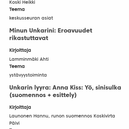
Koski Heikki
Teema
keskusseuran asiat
Minun Unkarini: Eroavuudet
rikastuttavat
Kirjoittaja
Lamminmäki Ahti
Teema
ystävyystoiminta
Unkarin lyyra: Anna Kiss: Yö, sinisulka
(suomennos + esittely)
Kirjoittaja
Launonen Hannu, runon suomennos Koskivirta
Päivi