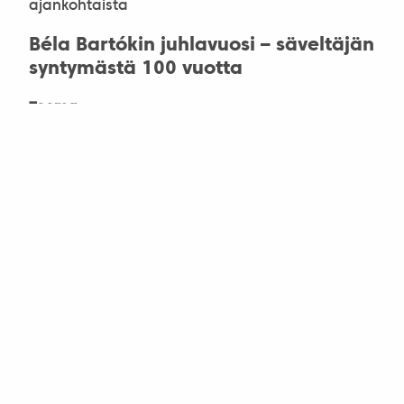
ajankohtaista
Béla Bartókin juhlavuosi – säveltäjän
syntymästä 100 vuotta
Teema
musiikki
Historiatyöryhmien kokous
Budapestissä
Teema
historia
Hyvästi Merimiehenkatu
Teema
paikallisosastot