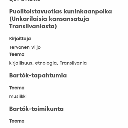
Puolitoistavuotias kuninkaanpoika
(Unkarilaisia kansansatuja
Transilvaniasta)
Kirjoittaja
Tervonen Viljo
Teema
kirjallisuus, etnologia, Transilvania
Bartók-tapahtumia
Teema
musiikki
Bartók-toimikunta
Teema