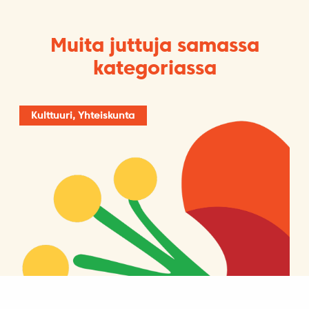
Muita juttuja samassa
kategoriassa
Kulttuuri, Yhteiskunta
Vähemmistönä Unkarin ja Itävallan