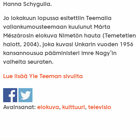
Hanna Schygulla.
Jo lokakuun lopussa esitettiin Teemalla
vallankumousteemaan kuulunut Márta
Mészárosin elokuva Nimetön hauta (Temetetlen
halott, 2004), joka kuvasi Unkarin vuoden 1956
kansannousua pääministeri Imre Nagy’in
vaiheita seuraten.
Lue lisää Yle Teeman sivuilta
Avainsanat:
elokuva
,
kulttuuri
,
televisio