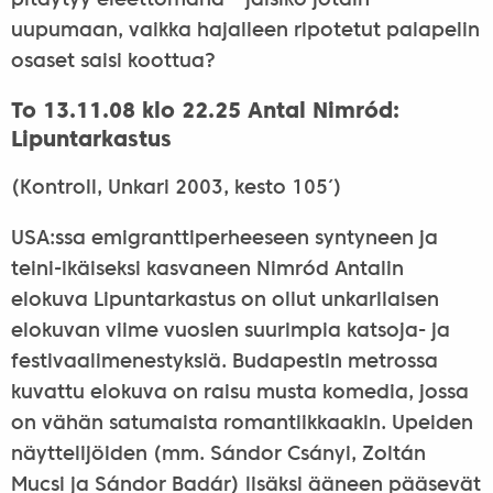
pitäytyy eleettömänä – jäisikö jotain
uupumaan, vaikka hajalleen ripotetut palapelin
osaset saisi koottua?
To 13.11.08 klo 22.25 Antal Nimród:
Lipuntarkastus
(Kontroll, Unkari 2003, kesto 105′)
USA:ssa emigranttiperheeseen syntyneen ja
teini-ikäiseksi kasvaneen Nimród Antalin
elokuva Lipuntarkastus on ollut unkarilaisen
elokuvan viime vuosien suurimpia katsoja- ja
festivaalimenestyksiä. Budapestin metrossa
kuvattu elokuva on raisu musta komedia, jossa
on vähän satumaista romantiikkaakin. Upeiden
näyttelijöiden (mm. Sándor Csányi, Zoltán
Mucsi ja Sándor Badár) lisäksi ääneen pääsevät