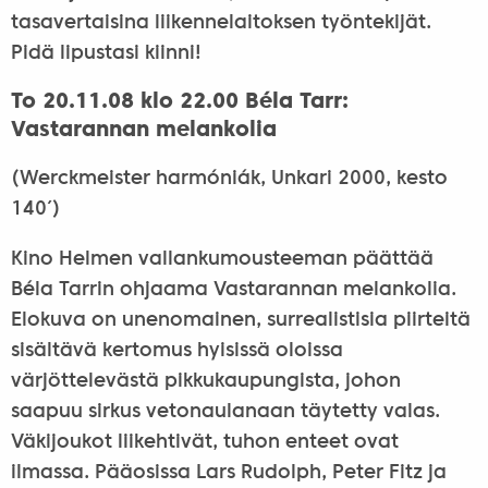
tasavertaisina liikennelaitoksen työntekijät.
Pidä lipustasi kiinni!
To 20.11.08 klo 22.00 Béla Tarr:
Vastarannan melankolia
(Werckmeister harmóniák, Unkari 2000, kesto
140′)
Kino Helmen vallankumousteeman päättää
Béla Tarrin ohjaama Vastarannan melankolia.
Elokuva on unenomainen, surrealistisia piirteitä
sisältävä kertomus hyisissä oloissa
värjöttelevästä pikkukaupungista, johon
saapuu sirkus vetonaulanaan täytetty valas.
Väkijoukot liikehtivät, tuhon enteet ovat
ilmassa. Pääosissa Lars Rudolph, Peter Fitz ja