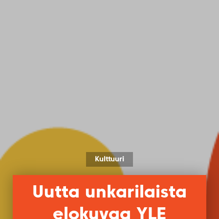
Kulttuuri
Uutta unkarilaista
elokuvaa YLE