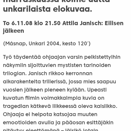
marraskuussa kolme uutta
unkarilaista elokuvaa.
To 6.11.08 klo 21.50 Attila Janisch: Eilisen
jälkeen
(Másnap, Unkari 2004, kesto 120′)
Työ täydentää ohjaajan varsin pelkistettyihin
näkymiin sijoittuvien mystisten tarinoiden
trilogian. Janisch rikkoo kerronnan
aikarakenteita trillerissä, jossa mies saapuu
vuosien jälkeen pieneen kylään. Upeasti
kuvatun filmin voimakkaimpia kuvia on
tragedian kätkevä liikkeessä oleva kaislikko.
Ohjaaja ei helpota katsojaa muuten
emootioiden avulla ja pääosan esittäjäkin