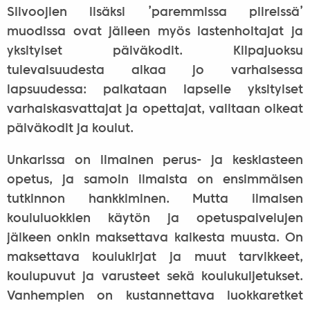
Siivoojien lisäksi ’paremmissa piireissä’
muodissa ovat jälleen myös lastenhoitajat ja
yksityiset päiväkodit. Kilpajuoksu
tulevaisuudesta alkaa jo varhaisessa
lapsuudessa: palkataan lapselle yksityiset
varhaiskasvattajat ja opettajat, valitaan oikeat
päiväkodit ja koulut.
Unkarissa on ilmainen perus- ja keskiasteen
opetus, ja samoin ilmaista on ensimmäisen
tutkinnon hankkiminen. Mutta ilmaisen
koululuokkien käytön ja opetuspalvelujen
jälkeen onkin maksettava kaikesta muusta. On
maksettava koulukirjat ja muut tarvikkeet,
koulupuvut ja varusteet sekä koulukuljetukset.
Vanhempien on kustannettava luokkaretket