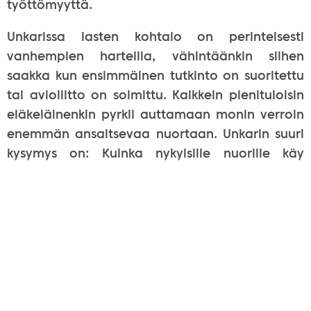
työttömyyttä.
Unkarissa lasten kohtalo on perinteisesti
vanhempien harteilla, vähintäänkin siihen
saakka kun ensimmäinen tutkinto on suoritettu
tai avioliitto on solmittu. Kaikkein pienituloisin
eläkeläinenkin pyrkii auttamaan monin verroin
enemmän ansaitsevaa nuortaan. Unkarin suuri
kysymys on: Kuinka nykyisille nuorille käy
eläkeiässä? Väkiluku vähenee ja väestö
vanhenee. Jo tällä hetkellä kolmasosa
unkarilaisista (3 miljoonaa) rahoittaa loppujen
kahden kolmasosan (7 miljoonan)
elinkustannukset. Tämä elatussuhde heikkenee
tulevaisuudessa edelleen.
Artikkeli ilmestynyt lyhennettynä Suomi-Unkari-