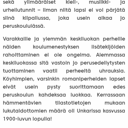
sekä ylimääräiset kieli-, musiikki- ja
urheilutunnit – ilman niitä lapsi ei voi pärjätä
siinä kilpailussa, joka usein alkaa jo
peruskouluiässä.
Varakkaille ja ylemmän keskiluokan perheille
näiden koulumenestyksen lisätekijöiden
rahoittaminen ei ole ongelma. Alemmassa
keskiluokassa sitä vastoin jo perusedellytysten
tuottaminen vaatii perheeltä uhrauksia.
Köyhimpien, varsinkin romaniperheiden lapset
eivät usein pysty suorittamaan edes
peruskoulun kahdeksaa luokkaa. Kerrassaan
hämmentävien tilastotietojen mukaan
lukutaidottomien määrä oli Unkarissa kasvussa
1900-luvun lopulla!