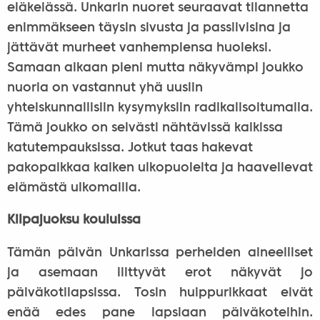
eläkeiässä. Unkarin nuoret seuraavat tilannetta
enimmäkseen täysin sivusta ja passiivisina ja
jättävät murheet vanhempiensa huoleksi.
Samaan aikaan pieni mutta näkyvämpi joukko
nuoria on vastannut yhä uusiin
yhteiskunnallisiin kysymyksiin radikalisoitumalla.
Tämä joukko on selvästi nähtävissä kaikissa
katutempauksissa. Jotkut taas hakevat
pakopaikkaa kaiken ulkopuolelta ja haaveilevat
elämästä ulkomailla.
Kilpajuoksu kouluissa
Tämän päivän Unkarissa perheiden aineelliset
ja asemaan liittyvät erot näkyvät jo
päiväkotilapsissa. Tosin huippurikkaat eivät
enää edes pane lapsiaan päiväkoteihin.