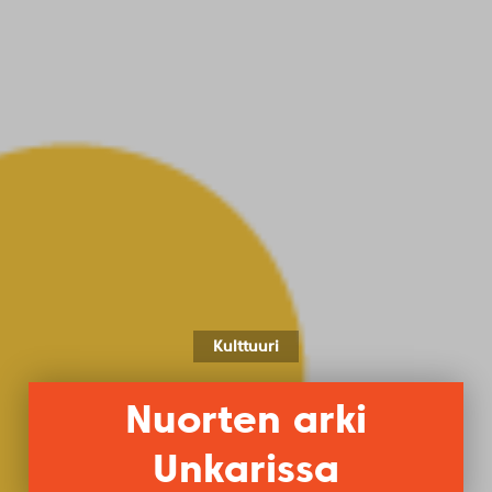
Kulttuuri
Nuorten arki
Unkarissa