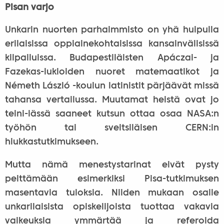
Pisan varjo
Unkarin nuorten parhaimmisto on yhä huipulla
erilaisissa oppiainekohtaisissa kansainvälisissä
kilpailuissa. Budapestiläisten Apáczai- ja
Fazekas-lukioiden nuoret matemaatikot ja
Németh László -koulun latinistit pärjäävät missä
tahansa vertailussa. Muutamat heistä ovat jo
teini-iässä saaneet kutsun ottaa osaa NASA:n
työhön tai sveitsiläisen CERN:in
hiukkastutkimukseen.
Mutta nämä menestystarinat eivät pysty
peittämään esimerkiksi Pisa-tutkimuksen
masentavia tuloksia. Niiden mukaan osalle
unkarilaisista opiskelijoista tuottaa vakavia
vaikeuksia ymmärtää ja referoida