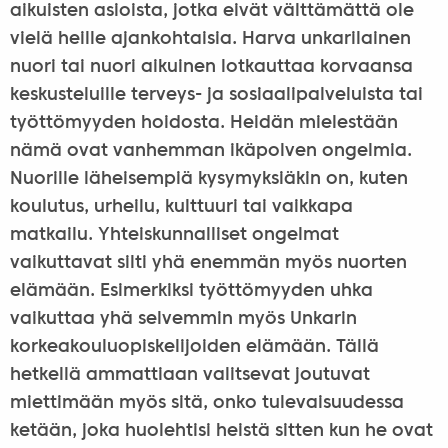
aikuisten asioista, jotka eivät välttämättä ole
vielä heille ajankohtaisia. Harva unkarilainen
nuori tai nuori aikuinen lotkauttaa korvaansa
keskusteluille terveys- ja sosiaalipalveluista tai
työttömyyden hoidosta. Heidän mielestään
nämä ovat vanhemman ikäpolven ongelmia.
Nuorille läheisempiä kysymyksiäkin on, kuten
koulutus, urheilu, kulttuuri tai vaikkapa
matkailu. Yhteiskunnalliset ongelmat
vaikuttavat silti yhä enemmän myös nuorten
elämään. Esimerkiksi työttömyyden uhka
vaikuttaa yhä selvemmin myös Unkarin
korkeakouluopiskelijoiden elämään. Tällä
hetkellä ammattiaan valitsevat joutuvat
miettimään myös sitä, onko tulevaisuudessa
ketään, joka huolehtisi heistä sitten kun he ovat