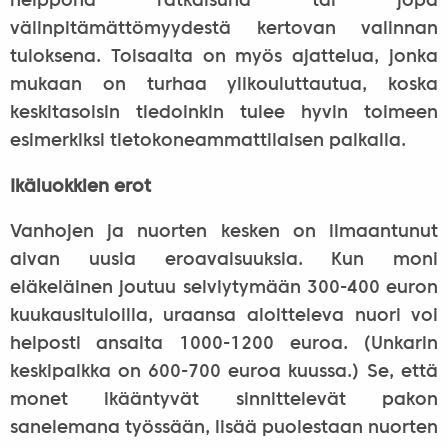
helppona ratkaisuna tai jopa
välinpitämättömyydestä kertovan valinnan
tuloksena. Toisaalta on myös ajattelua, jonka
mukaan on turhaa ylikouluttautua, koska
keskitasoisin tiedoinkin tulee hyvin toimeen
esimerkiksi tietokoneammattilaisen palkalla.
Ikäluokkien erot
Vanhojen ja nuorten kesken on ilmaantunut
aivan uusia eroavaisuuksia. Kun moni
eläkeläinen joutuu selviytymään 300-400 euron
kuukausituloilla, uraansa aloitteleva nuori voi
helposti ansaita 1000-1200 euroa. (Unkarin
keskipalkka on 600-700 euroa kuussa.) Se, että
monet ikääntyvät sinnittelevät pakon
sanelemana työssään, lisää puolestaan nuorten