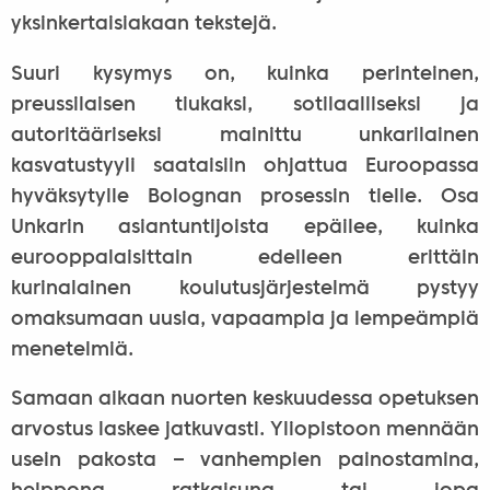
yksinkertaisiakaan tekstejä.
Suuri kysymys on, kuinka perinteinen,
preussilaisen tiukaksi, sotilaalliseksi ja
autoritääriseksi mainittu unkarilainen
kasvatustyyli saataisiin ohjattua Euroopassa
hyväksytylle Bolognan prosessin tielle. Osa
Unkarin asiantuntijoista epäilee, kuinka
eurooppalaisittain edelleen erittäin
kurinalainen koulutusjärjestelmä pystyy
omaksumaan uusia, vapaampia ja lempeämpiä
menetelmiä.
Samaan aikaan nuorten keskuudessa opetuksen
arvostus laskee jatkuvasti. Yliopistoon mennään
usein pakosta – vanhempien painostamina,