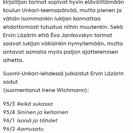
kirjailijan tarinat sopivat hyvin elävöittämään
koulun Unkari-teemapäivää, mutta pienen ja
vähän isommankin lukijan kannattaa
ehdottomasti tutustua niihin muutenkin. Sekä
Ervin Lázárin että Éva Janikovskyn tarinat
saavat lukijan väkisinkin hymyilemään, mutta
antavat samalla myös paljon ajattelemisen
aihetta.
Suomi-Unkari-lehdessä julkaistut Ervin Lázárin
sadut
(suomentanut Irene Wichmann):
95/3
Reikä sukassa
95/4
Sininen ja keltainen
96/1
Isoisä ja tähdet
96/2
Aamusatu