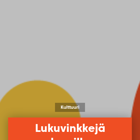
Kulttuuri
Lukuvinkkejä