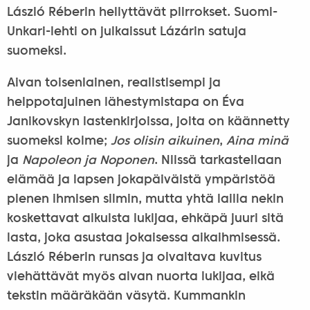
László Réberin hellyttävät piirrokset. Suomi-
Unkari-lehti on julkaissut Lázárin satuja
suomeksi.
Aivan toisenlainen, realistisempi ja
helppotajuinen lähestymistapa on Éva
Janikovskyn lastenkirjoissa, joita on käännetty
suomeksi kolme;
Jos olisin aikuinen
,
Aina minä
ja
Napoleon ja Noponen
. Niissä tarkastellaan
elämää ja lapsen jokapäiväistä ympäristöä
pienen ihmisen silmin, mutta yhtä lailla nekin
koskettavat aikuista lukijaa, ehkäpä juuri sitä
lasta, joka asustaa jokaisessa aikaihmisessä.
László Réberin runsas ja oivaltava kuvitus
viehättävät myös aivan nuorta lukijaa, eikä
tekstin määräkään väsytä. Kummankin