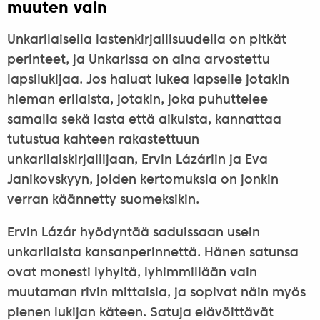
muuten vain
Unkarilaisella lastenkirjallisuudella on pitkät
perinteet, ja Unkarissa on aina arvostettu
lapsilukijaa. Jos haluat lukea lapselle jotakin
hieman erilaista, jotakin, joka puhuttelee
samalla sekä lasta että aikuista, kannattaa
tutustua kahteen rakastettuun
unkarilaiskirjailijaan, Ervin Lázáriin ja Eva
Janikovskyyn, joiden kertomuksia on jonkin
verran käännetty suomeksikin.
Ervin Lázár hyödyntää saduissaan usein
unkarilaista kansanperinnettä. Hänen satunsa
ovat monesti lyhyitä, lyhimmillään vain
muutaman rivin mittaisia, ja sopivat näin myös
pienen lukijan käteen. Satuja elävöittävät