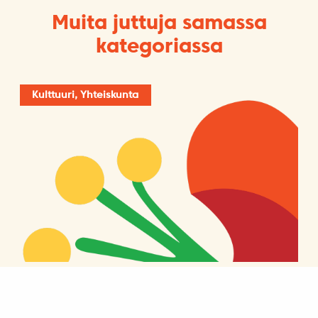
Muita juttuja samassa
kategoriassa
Kulttuuri, Yhteiskunta
Vähemmistönä Unkarin ja Itävallan
välissä