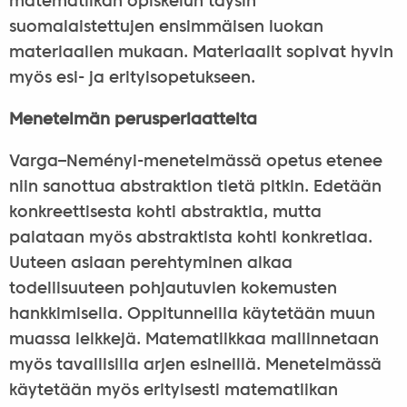
matematiikan opiskelun täysin
suomalaistettujen ensimmäisen luokan
materiaalien mukaan. Materiaalit sopivat hyvin
myös esi- ja erityisopetukseen.
Menetelmän perusperiaatteita
Varga–Neményi-menetelmässä opetus etenee
niin sanottua abstraktion tietä pitkin. Edetään
konkreettisesta kohti abstraktia, mutta
palataan myös abstraktista kohti konkretiaa.
Uuteen asiaan perehtyminen alkaa
todellisuuteen pohjautuvien kokemusten
hankkimisella. Oppitunneilla käytetään muun
muassa leikkejä. Matematiikkaa mallinnetaan
myös tavallisilla arjen esineillä. Menetelmässä
käytetään myös erityisesti matematiikan