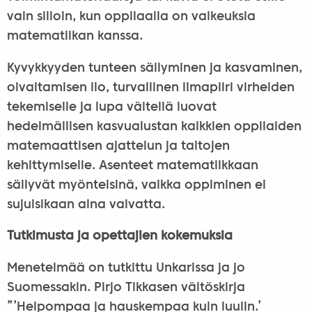
vain silloin, kun oppilaalla on vaikeuksia
matematiikan kanssa.
Kyvykkyyden tunteen säilyminen ja kasvaminen,
oivaltamisen ilo, turvallinen ilmapiiri virheiden
tekemiselle ja lupa väitellä luovat
hedelmällisen kasvualustan kaikkien oppilaiden
matemaattisen ajattelun ja taitojen
kehittymiselle. Asenteet matematiikkaan
säilyvät myönteisinä, vaikka oppiminen ei
sujuisikaan aina vaivatta.
Tutkimusta ja opettajien kokemuksia
Menetelmää on tutkittu Unkarissa ja jo
Suomessakin. Pirjo Tikkasen väitöskirja
”’Helpompaa ja hauskempaa kuin luulin.’