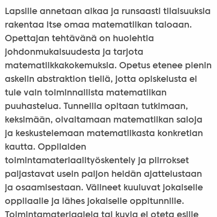
Lapsille annetaan aikaa ja runsaasti tilaisuuksia
rakentaa itse omaa matematiikan taloaan.
Opettajan tehtävänä on huolehtia
johdonmukaisuudesta ja tarjota
matematiikkakokemuksia. Opetus etenee pienin
askelin abstraktion tiellä, jotta opiskelusta ei
tule vain toiminnallista matematiikan
puuhastelua. Tunneilla opitaan tutkimaan,
keksimään, oivaltamaan matematiikan saloja
ja keskustelemaan matematiikasta konkretian
kautta. Oppilaiden
toimintamateriaalityöskentely ja piirrokset
paljastavat usein paljon heidän ajattelustaan
ja osaamisestaan. Välineet kuuluvat jokaiselle
oppilaalle ja lähes jokaiselle oppitunnille.
Toimintamateriaaleja tai kuvia ei oteta esille