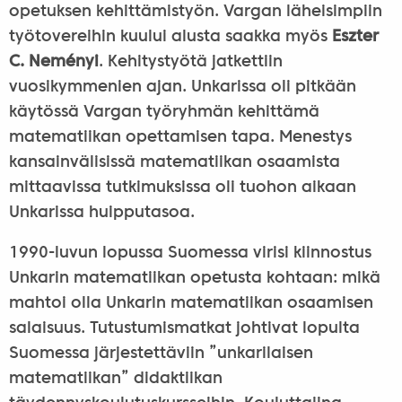
opetuksen kehittämistyön. Vargan läheisimpiin
työtovereihin kuului alusta saakka myös
Eszter
C. Neményi
. Kehitystyötä jatkettiin
vuosikymmenien ajan. Unkarissa oli pitkään
käytössä Vargan työryhmän kehittämä
matematiikan opettamisen tapa. Menestys
kansainvälisissä matematiikan osaamista
mittaavissa tutkimuksissa oli tuohon aikaan
Unkarissa huipputasoa.
1990-luvun lopussa Suomessa virisi kiinnostus
Unkarin matematiikan opetusta kohtaan: mikä
mahtoi olla Unkarin matematiikan osaamisen
salaisuus. Tutustumismatkat johtivat lopulta
Suomessa järjestettäviin ”unkarilaisen
matematiikan” didaktiikan