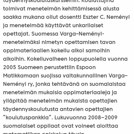
täydennyskoulutuskursseihin. Kouluttajina
toimivat menetelmän kehittämisessä alusta
saakka mukana ollut dosentti Eszter C. Neményi
ja menetelmää käyttävät unkarilaiset
opettajat. Suomessa Varga–Neményi-
menetelmäksi nimetyn opettamisen tavan
oppimateriaalien kokeilu alkoi samoihin
aikoihin. Kokeiluvaiheen loppupuolella vuonna
2005 Suomeen perustettiin Espoon
Matikkamaan suojissa valtakunnallinen Varga–
Neményi ry, jonka tehtävänä on suomalaistaa
menetelmän mukaisia oppimateriaaleja ja
ylläpitää menetelmän mukaista opettajien
täydennyskoulutusta antavien opettajien
”koulutuspankkia”. Lukuvuonna 2008‒2009
suomalaiset oppilaat ovat voineet aloittaa