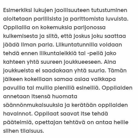
Esimerkiksi lukujen jaollisuuteen tutustuminen
aloitetaan parillisista ja parittomista luvuista.
Oppilailla on kokemuksia parijonossa
kulkemisesta ja siitä, että joskus joku saattaa
jäädä ilman paria. Liikuntatunnilla voidaan
tehdä ennen liikuntaleikkiä tai -peliä jako
kahteen yhtä suureen joukkueeseen. Aina
joukkueista ei saadakaan yhtä suuria. Tämän
jälkeen kokeillaan samaa asiaa vaikkapa
pavuilla tai muilla pienillä esineillä. Oppilaiden
annetaan itsensä huomata
säännönmukaisuuksia ja kerätään oppilaiden
havainnot. Oppilaat saavat itse tehdä
päätelmiä, opettajan tehtävä on antaa heille
siihen tilaisuus.