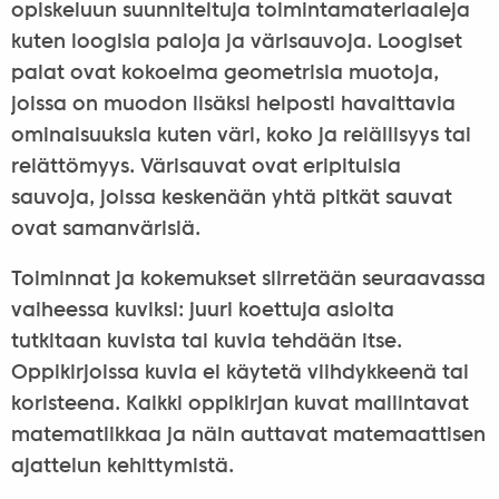
opiskeluun suunniteltuja toimintamateriaaleja
kuten loogisia paloja ja värisauvoja. Loogiset
palat ovat kokoelma geometrisia muotoja,
joissa on muodon lisäksi helposti havaittavia
ominaisuuksia kuten väri, koko ja reiällisyys tai
reiättömyys. Värisauvat ovat eripituisia
sauvoja, joissa keskenään yhtä pitkät sauvat
ovat samanvärisiä.
Toiminnat ja kokemukset siirretään seuraavassa
vaiheessa kuviksi: juuri koettuja asioita
tutkitaan kuvista tai kuvia tehdään itse.
Oppikirjoissa kuvia ei käytetä viihdykkeenä tai
koristeena. Kaikki oppikirjan kuvat mallintavat
matematiikkaa ja näin auttavat matemaattisen
ajattelun kehittymistä.