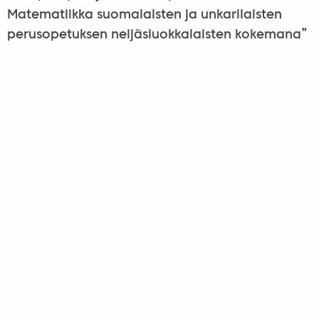
Matematiikka suomalaisten ja unkarilaisten
perusopetuksen neljäsluokkalaisten kokemana”
tarkastettiin keväällä 2008 Jyväskylän
yliopistossa. Menetelmään kouluttautuneet ja
siihen perehtyneet opettajat ovat omien
kokemusten jälkeen olleet sitä mieltä, että
menetelmän käyttäminen on vaivan arvoista:
oppilaiden osaamisen laatu on aikaisempaan
verrattuna ollut parempaa, opettajalla on ollut
käytössään keinoja, joilla matematiikkaa on
voinut konkretisoida aikaisempaa
perusteellisemmin. Erityisesti opettajat ovat
oppineet huomaamaan alkavia
oppimisvaikeuksia ja tukemaan tällaisten
oppilaiden matematiikan taitojen kehittymistä.