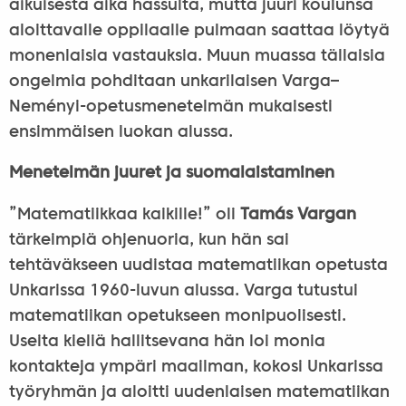
aikuisesta aika hassulta, mutta juuri koulunsa
aloittavalle oppilaalle pulmaan saattaa löytyä
monenlaisia vastauksia. Muun muassa tällaisia
ongelmia pohditaan unkarilaisen Varga–
Neményi-opetusmenetelmän mukaisesti
ensimmäisen luokan alussa.
Menetelmän juuret ja suomalaistaminen
”Matematiikkaa kaikille!” oli
Tamás Vargan
tärkeimpiä ohjenuoria, kun hän sai
tehtäväkseen uudistaa matematiikan opetusta
Unkarissa 1960-luvun alussa. Varga tutustui
matematiikan opetukseen monipuolisesti.
Useita kieliä hallitsevana hän loi monia
kontakteja ympäri maailman, kokosi Unkarissa
työryhmän ja aloitti uudenlaisen matematiikan