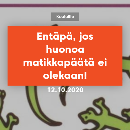
Kouluille
Entäpä, jos
huonoa
matikkapäätä ei
olekaan!
12.10.2020